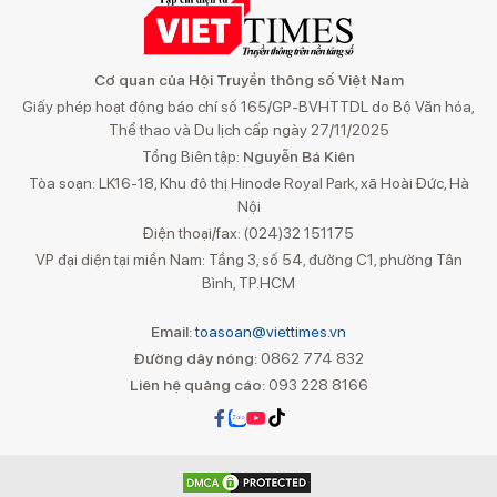
Cơ quan của Hội Truyền thông số Việt Nam
Giấy phép hoạt động báo chí số 165/GP-BVHTTDL do Bộ Văn hóa,
Thể thao và Du lịch cấp ngày 27/11/2025
Tổng Biên tập:
Nguyễn Bá Kiên
Tòa soạn: LK16-18, Khu đô thị Hinode Royal Park, xã Hoài Đức, Hà
Nội
Điện thoại/fax: (024)32 151175
VP đại diện tại miền Nam: Tầng 3, số 54, đường C1, phường Tân
Bình, TP.HCM
Email:
toasoan@viettimes.vn
Đường dây nóng:
0862 774 832
Liên hệ quảng cáo:
093 228 8166