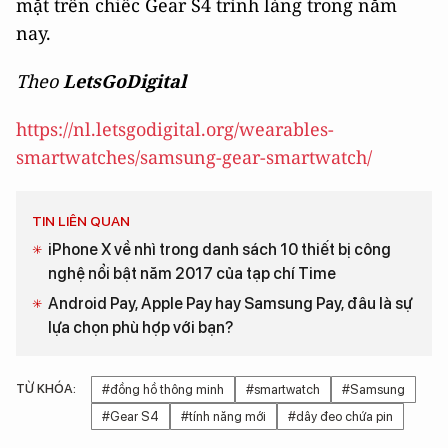
mặt trên chiếc Gear S4 trình làng trong năm
nay.
Theo
LetsGoDigital
https://nl.letsgodigital.org/wearables-
smartwatches/samsung-gear-smartwatch/
TIN LIÊN QUAN
iPhone X về nhì trong danh sách 10 thiết bị công
nghệ nổi bật năm 2017 của tạp chí Time
Android Pay, Apple Pay hay Samsung Pay, đâu là sự
lựa chọn phù hợp với bạn?
TỪ KHÓA:
#đồng hồ thông minh
#smartwatch
#Samsung
#Gear S4
#tính năng mới
#dây đeo chứa pin