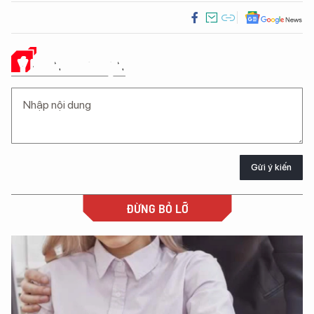
Ý KIẾN CỦA BẠN
Gửi ý kiến
ĐỪNG BỎ LỠ