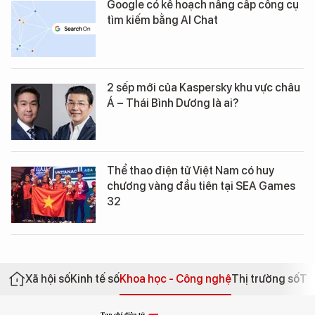
Google có kế hoạch nâng cấp công cụ
tìm kiếm bằng AI Chat
2 sếp mới của Kaspersky khu vực châu
Á – Thái Bình Dương là ai?
Thể thao điện tử Việt Nam có huy
chương vàng đầu tiên tại SEA Games
32
Xã hội số
Kinh tế số
Khoa học - Công nghệ
Thị trường số
Th