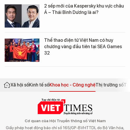
2 sếp mới của Kaspersky khu vực châu
Á – Thái Bình Dương là ai?
Thể thao điện tử Việt Nam có huy
chương vàng đầu tiên tại SEA Games
32
Xã hội số
Kinh tế số
Khoa học - Công nghệ
Thị trường số
Th
Cơ quan của Hội Truyền thông số Việt Nam
Giấy phép hoạt động báo chí số 165/GP-BVHTTDL do Bộ Văn hóa,