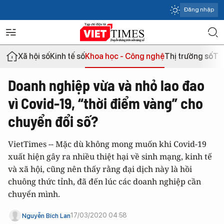
Đăng nhập
Xã hội số
Kinh tế số
Khoa học - Công nghệ
Thị trường số
Th
Doanh nghiệp vừa và nhỏ lao đao
vì Covid-19, “thời điểm vàng” cho
chuyển đổi số?
VietTimes -- Mặc dù không mong muốn khi Covid-19
xuất hiện gây ra nhiều thiệt hại về sinh mạng, kinh tế
và xã hội, cũng nên thấy rằng đại dịch này là hồi
chuông thức tỉnh, đã đến lúc các doanh nghiệp cần
chuyển mình.
17/03/2020 04:58
Nguyễn Bích Lan