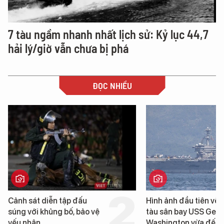
7 tàu ngầm nhanh nhất lịch sử: Kỷ lục 44,7
hải lý/giờ vẫn chưa bị phá
ĐỌC NHIỀU
Hình ảnh đầu tiên về siêu
Cận cảnh chiến hạm
tàu sân bay USS George
tống tàu sân bay US
Washington vừa đến Đà
George Washington