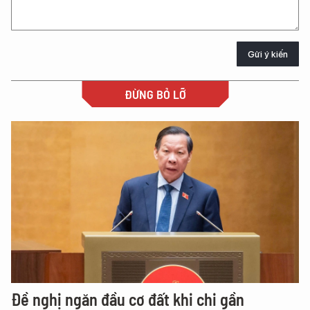
Gửi ý kiến
ĐỪNG BỎ LỠ
Đề nghị ngăn đầu cơ đất khi chi gần