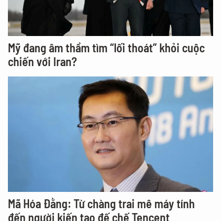
Mỹ đang âm thầm tìm “lối thoát” khỏi cuộc
chiến với Iran?
Mã Hóa Đằng: Từ chàng trai mê máy tính
đến người kiến tạo đế chế Tencent