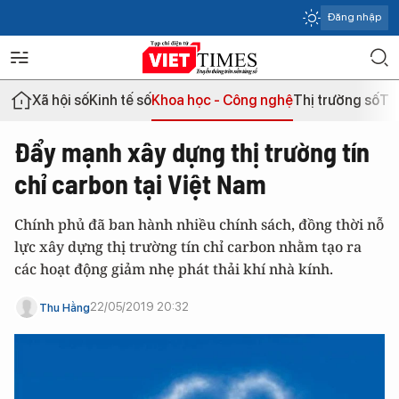
Đăng nhập
Xã hội số
Kinh tế số
Khoa học - Công nghệ
Thị trường số
Th
Đẩy mạnh xây dựng thị trường tín
chỉ carbon tại Việt Nam
Chính phủ đã ban hành nhiều chính sách, đồng thời nỗ
lực xây dựng thị trường tín chỉ carbon nhằm tạo ra
các hoạt động giảm nhẹ phát thải khí nhà kính.
22/05/2019 20:32
Thu Hằng