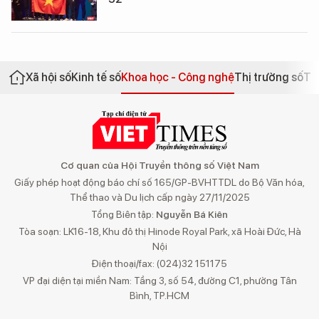
Xã hội số
Kinh tế số
Khoa học - Công nghệ
Thị trường số
Th
Cơ quan của Hội Truyền thông số Việt Nam
Giấy phép hoạt động báo chí số 165/GP-BVHTTDL do Bộ Văn hóa,
Thể thao và Du lịch cấp ngày 27/11/2025
Tổng Biên tập:
Nguyễn Bá Kiên
Tòa soạn: LK16-18, Khu đô thị Hinode Royal Park, xã Hoài Đức, Hà
Nội
Điện thoại/fax: (024)32 151175
VP đại diện tại miền Nam: Tầng 3, số 54, đường C1, phường Tân
Bình, TP.HCM