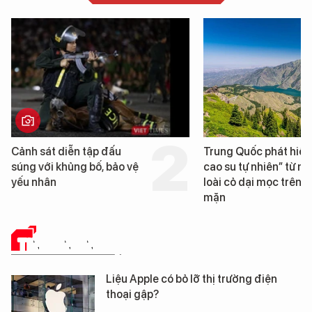
Trung Quốc phát hiện “mỏ
Loạt dự án bất động
cao su tự nhiên” từ một
Đà Nẵng sắp bị kiểm
loài cỏ dại mọc trên đất
mặn
TIN CÔNG NGHỆ
Liệu Apple có bỏ lỡ thị trường điện
thoại gập?