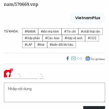
nam/570669.vnp
VietnamPlus
TỪ KHÓA:
#NAMA
#khí nhà kính
#Tín chỉ
#chất thải rắn
#Hợp phần
#Các-bon
#Hợp vệ sinh
#CO2
#LAP
#thái
#biến đổi khí hậu
Ý KIẾN CỦA BẠN