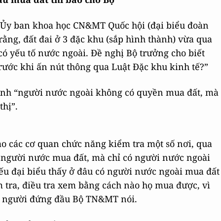
 Ủy ban khoa học CN&MT Quốc hội (đại biểu đoàn
 rằng, đất đai ở 3 đặc khu (sắp hình thành) vừa qua
có yếu tố nước ngoài. Đề nghị Bộ trưởng cho biết
trước khi ấn nút thông qua Luật Đặc khu kinh tế?”
định “người nước ngoài không có quyền mua đất, mà
thị”.
o các cơ quan chức năng kiểm tra một số nơi, qua
p người nước mua đất, mà chỉ có người nước ngoài
ếu đại biểu thấy ở đâu có người nước ngoài mua đất
m tra, điều tra xem bằng cách nào họ mua được, vì
 – người đứng đầu Bộ TN&MT nói.