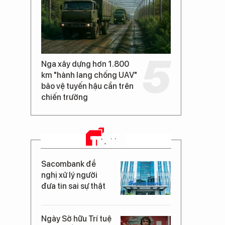
Nga xây dựng hơn 1.800
km "hành lang chống UAV"
bảo vệ tuyến hậu cần trên
chiến trường
TIN MỚI
Sacombank đề
nghị xử lý người
đưa tin sai sự thật
Ngày Sở hữu Trí tuệ