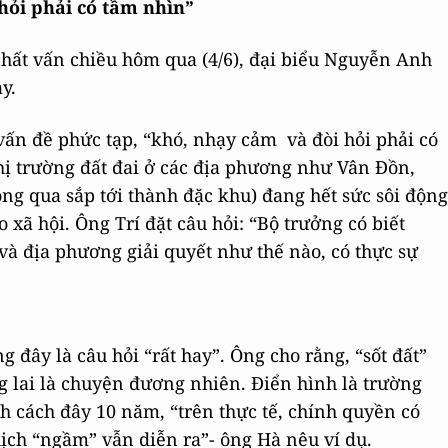
hỏi phải có tầm nhìn”
 chất vấn chiều hôm qua (4/6), đại biểu Nguyễn Anh
y.
 vấn đề phức tạp, “khó, nhạy cảm và đòi hỏi phải có
thị trường đất đai ở các địa phương như Vân Đồn,
g qua sắp tới thành đặc khu) đang hết sức sôi động
 xã hội. Ông Trí đặt câu hỏi: “Bộ trưởng có biết
 địa phương giải quyết như thế nào, có thực sự
 đây là câu hỏi “rất hay”. Ông cho rằng, “sốt đất”
g lai là chuyện đương nhiên. Điển hình là trường
 cách đây 10 năm, “trên thực tế, chính quyền có
dịch “ngầm” vẫn diễn ra”- ông Hà nêu ví dụ.