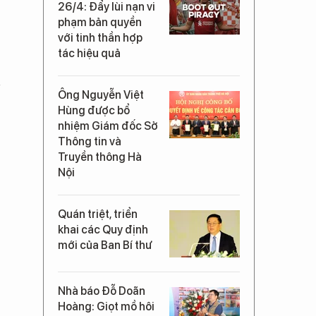
26/4: Đẩy lùi nạn vi
phạm bản quyền
với tinh thần hợp
tác hiệu quả
Ông Nguyễn Việt
Hùng được bổ
nhiệm Giám đốc Sở
Thông tin và
Truyền thông Hà
Nội
Quán triệt, triển
khai các Quy định
mới của Ban Bí thư
Nhà báo Đỗ Doãn
Hoàng: Giọt mồ hôi