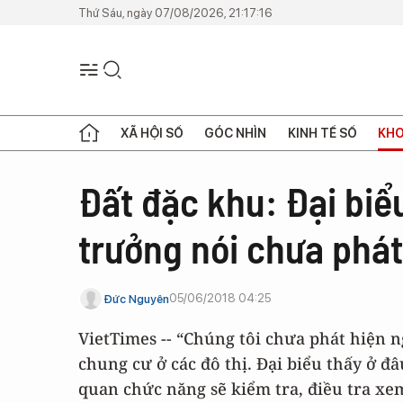
Thứ Sáu, ngày 07/08/2026, 21:17:16
XÃ HỘI SỐ
GÓC NHÌN
KINH TẾ SỐ
KHO
Đất đặc khu: Đại biể
trưởng nói chưa phát
05/06/2018 04:25
Đức Nguyên
VietTimes -- “Chúng tôi chưa phát hiện 
chung cư ở các đô thị. Đại biểu thấy ở đ
quan chức năng sẽ kiểm tra, điều tra xe