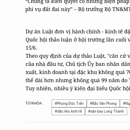
“Chúng ta kiên quyết có những biện pháp
phi vụ đất đai này” – Bộ trưởng Bộ TN&
Dự án Luật đơn vị hành chính - kinh tế đ
Quốc hội thảo luận ở hội trường lần cuối 
15/6.
Theo quy định của dự thảo Luật, "căn cứ v
của nhà đầu tư, Chủ tịch Ủy ban nhân dân
xuất, kinh doanh tại đặc khu không quá 7
thể dài hơn nhưng không quá 99 năm do 
Tuy nhiên, nhiều ý kiến đại biểu Quốc hộ
TỪ KHÓA:
#Phùng Đức Tiến
#Bắc Vân Phong
#Ng
#đặc khu kinh tế
#sân bay Long Thành