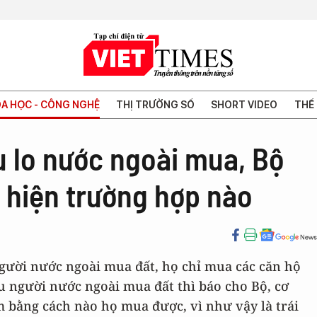
A HỌC - CÔNG NGHỆ
THỊ TRƯỜNG SỐ
SHORT VIDEO
THẾ 
u lo nước ngoài mua, Bộ
 hiện trường hợp nào
người nước ngoài mua đất, họ chỉ mua các căn hộ
âu người nước ngoài mua đất thì báo cho Bộ, cơ
m bằng cách nào họ mua được, vì như vậy là trái