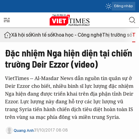
Đăng nhập
Xã hội số
Kinh tế số
Khoa học - Công nghệ
Thị trường số
Th
Đặc nhiệm Nga hiện diện tại chiến
trường Deir Ezzor (video)
VietTimes -- Al-Masdar News dẫn nguồn tin quân sự ở
Deir Ezzor cho biết, nhiều binh sĩ lực lượng đặc nhiệm
Nga hiện đang được triển khai trên địa phận tỉnh Deir
Ezzor. Lực lượng này đang hỗ trợ các lực lượng vũ
trang Syria tiến hành chiến dịch tiêu diệt hoàn toàn IS
trên vùng sa mạc phía đông và miền trung Syria.
31/10/2017 08:08
Quang Anh