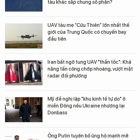
tàu khác sắp chung số phận?
UAV tàu mẹ “Cửu Thiên” lớn nhất thế
giới của Trung Quốc có chuyến bay
đầu tiên
Iran bất ngờ tung UAV "thần tốc": Khả
năng tấn công chớp nhoáng, vượt mặt
radar đối phương
Mỹ đề nghị lập "khu kinh tế tự do" ở
miền Đông nếu Ukraine nhượng lại
Donbass
Ông Putin tuyên bố ủng hộ mạnh mẽ