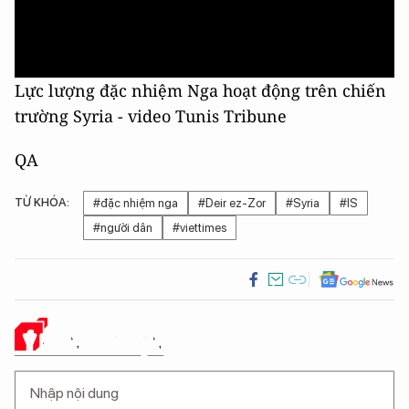
Lực lượng đặc nhiệm Nga hoạt động trên chiến
trường Syria - video
Tunis Tribune
QA
TỪ KHÓA:
#đặc nhiệm nga
#Deir ez-Zor
#Syria
#IS
#người dân
#viettimes
Ý KIẾN CỦA BẠN