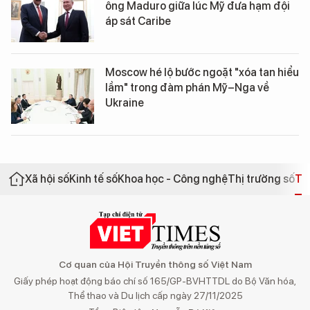
ông Maduro giữa lúc Mỹ đưa hạm đội
áp sát Caribe
Moscow hé lộ bước ngoặt "xóa tan hiểu
lầm" trong đàm phán Mỹ–Nga về
Ukraine
Xã hội số
Kinh tế số
Khoa học - Công nghệ
Thị trường số
Th
Cơ quan của Hội Truyền thông số Việt Nam
Giấy phép hoạt động báo chí số 165/GP-BVHTTDL do Bộ Văn hóa,
Thể thao và Du lịch cấp ngày 27/11/2025