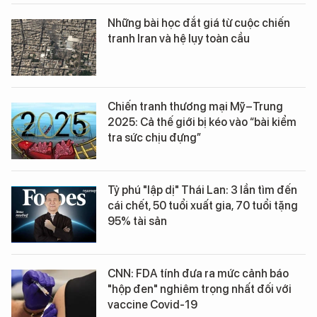
Những bài học đắt giá từ cuộc chiến
tranh Iran và hệ lụy toàn cầu
Chiến tranh thương mại Mỹ–Trung
2025: Cả thế giới bị kéo vào “bài kiểm
tra sức chịu đựng”
Tỷ phú "lập dị" Thái Lan: 3 lần tìm đến
cái chết, 50 tuổi xuất gia, 70 tuổi tặng
95% tài sản
CNN: FDA tính đưa ra mức cảnh báo
"hộp đen" nghiêm trọng nhất đối với
vaccine Covid-19