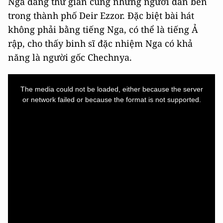
Nga đang thư giãn cùng những người dân bên
trong thành phố Deir Ezzor. Đặc biệt bài hát
không phải bằng tiếng Nga, có thể là tiếng Ả
rập, cho thấy binh sĩ đặc nhiệm Nga có khả
năng là người gốc Chechnya.
This
is
a
The media could not be loaded, either because the server
modal
window.
or network failed or because the format is not supported.