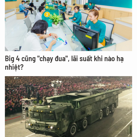
Big 4 cũng "chạy đua", lãi suất khi nào hạ
nhiệt?