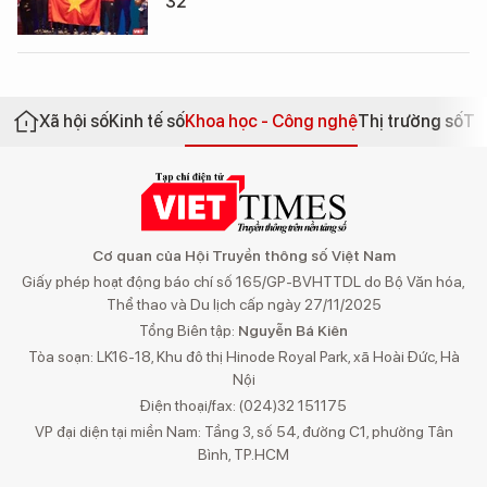
32
Xã hội số
Kinh tế số
Khoa học - Công nghệ
Thị trường số
Th
Cơ quan của Hội Truyền thông số Việt Nam
Giấy phép hoạt động báo chí số 165/GP-BVHTTDL do Bộ Văn hóa,
Thể thao và Du lịch cấp ngày 27/11/2025
Tổng Biên tập:
Nguyễn Bá Kiên
Tòa soạn: LK16-18, Khu đô thị Hinode Royal Park, xã Hoài Đức, Hà
Nội
Điện thoại/fax: (024)32 151175
VP đại diện tại miền Nam: Tầng 3, số 54, đường C1, phường Tân
Bình, TP.HCM