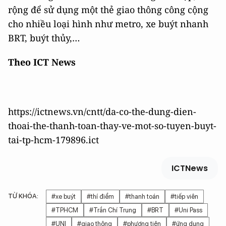
rộng để sử dụng một thẻ giao thông công cộng
cho nhiều loại hình như metro, xe buýt nhanh
BRT, buýt thủy,…
Theo ICT News
https://ictnews.vn/cntt/da-co-the-dung-dien-
thoai-the-thanh-toan-thay-ve-mot-so-tuyen-buyt-
tai-tp-hcm-179896.ict
ICTNews
TỪ KHÓA:
#xe buýt
#thí điểm
#thanh toán
#tiếp viên
#TPHCM
#Trần Chí Trung
#BRT
#Uni Pass
#UNI
#giao thông
#phương tiện
#ứng dụng