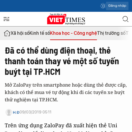
Đăng nhập
Xã hội số
Kinh tế số
Khoa học - Công nghệ
Thị trường số
Th
Đã có thể dùng điện thoại, thẻ
thanh toán thay vé một số tuyến
buýt tại TP.HCM
Mở ZaloPay trên smartphone hoặc dùng thẻ được cấp,
khách có thể mua vé tự động khi đi các tuyến xe buýt
thử nghiệm tại TP.HCM.
09/03/2019 05:11
H.Đ
Trên ứng dụng ZaloPay đã xuất hiện thẻ Uni