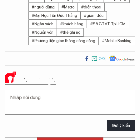
#người dùng
#Metro
#điện thoại
#Đại Học Tôn Đức Thắng
#giám đốc
#Ngân sách
#khách hàng
#Sở GTVT Tp.HCM
#Nguồn vốn
#thẻ ghi nợ
#Phương tiện giao thông công cộng
#Mobile Banking
Ý KIẾN CỦA BẠN
Gửi ý kiến