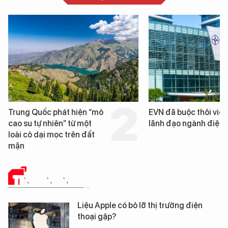
EVN đã buộc thôi việc 3
Loạt dự án bất động 
lãnh đạo ngành điện
Đà Nẵng sắp bị kiểm t
TIN CÔNG NGHỆ
Liệu Apple có bỏ lỡ thị trường điện
thoại gập?