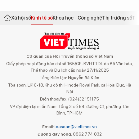
Xã hội số
Kinh tế số
Khoa học - Công nghệ
Thị trường số
Th
Cơ quan của Hội Truyền thông số Việt Nam
Giấy phép hoạt động báo chí số 165/GP-BVHTTDL do Bộ Văn hóa,
Thể thao và Du lịch cấp ngày 27/11/2025
Tổng Biên tập:
Nguyễn Bá Kiên
Tòa soạn: LK16-18, Khu đô thị Hinode Royal Park, xã Hoài Đức, Hà
Nội
Điện thoại/fax: (024)32 151175
VP đại diện tại miền Nam: Tầng 3, số 54, đường C1, phường Tân
Bình, TP.HCM
Email:
toasoan@viettimes.vn
Đường dây nóng:
0862 774 832