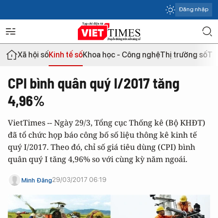
Đăng nhập
Xã hội số
Kinh tế số
Khoa học - Công nghệ
Thị trường số
Th
CPI bình quân quý I/2017 tăng
4,96%
VietTimes -- Ngày 29/3, Tổng cục Thống kê (Bộ KHĐT)
đã tổ chức họp báo công bố số liệu thông kê kinh tế
quý I/2017. Theo đó, chỉ số giá tiêu dùng (CPI) bình
quân quý I tăng 4,96% so với cùng kỳ năm ngoái.
29/03/2017 06:19
Minh Đăng