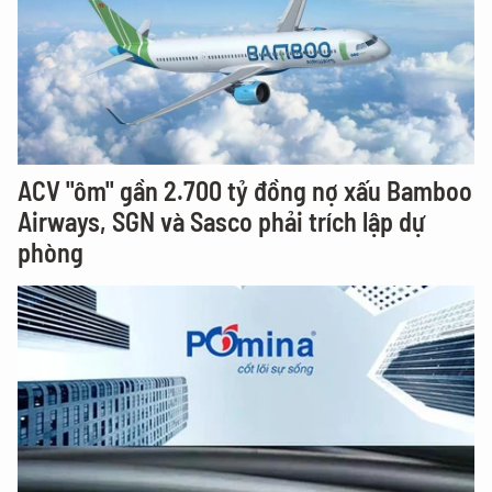
ACV "ôm" gần 2.700 tỷ đồng nợ xấu Bamboo
Airways, SGN và Sasco phải trích lập dự
phòng