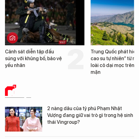
Trung Quốc phát hiện “mỏ
Loạt dự án bất động 
cao su tự nhiên” từ một
Đà Nẵng sắp bị kiểm t
loài cỏ dại mọc trên đất
mặn
DỮ LIỆU
2 nàng dâu của tỷ phú Phạm Nhật
Vượng đang giữ vai trò gì trong hệ sinh
thái Vingroup?