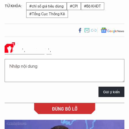
TỪ KHÓA:
#chỉ số giá tiêu dùng
#CPI
#Bộ KHĐT
#Tổng Cục Thống Kê
Ý KIẾN CỦA BẠN
Gửi ý kiến
ĐỪNG BỎ LỠ