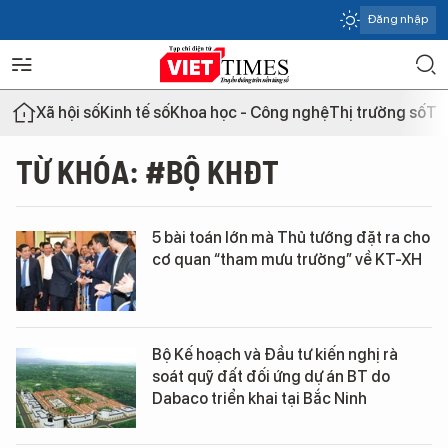
Đăng nhập
Xã hội số
Kinh tế số
Khoa học - Công nghệ
Thị trường số
Th
TỪ KHÓA: #BỘ KHĐT
5 bài toán lớn mà Thủ tướng đặt ra cho
cơ quan “tham mưu trưởng” về KT-XH
Bộ Kế hoạch và Đầu tư kiến nghị rà
soát quỹ đất đối ứng dự án BT do
Dabaco triển khai tại Bắc Ninh