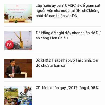
Lập “siêu ủy ban” CMSC là để giám sát
nguồn vốn nhà nước tại DN, chứ không
phải để can thiệp vào DN
Đà Nẵng đề nghị đẩy nhanh tiến độ Dự
án cảng Liên Chiểu
Bộ KH&ĐT sáp nhập Bộ Tài chính: Cái
đó chưa ai bàn cả
CPI bình quân quý I/2017 tăng 4,96%