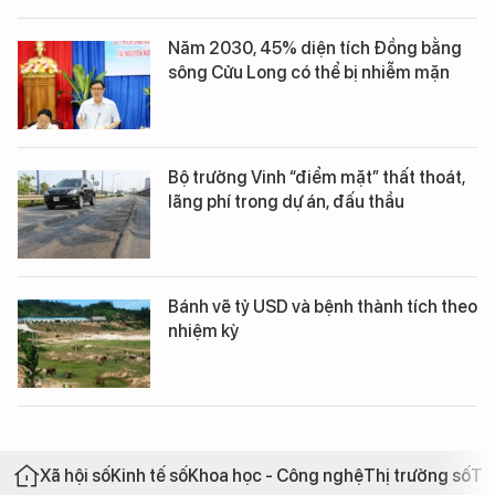
Năm 2030, 45% diện tích Đồng bằng
sông Cửu Long có thể bị nhiễm mặn
Bộ trưởng Vinh “điểm mặt” thất thoát,
lãng phí trong dự án, đấu thầu
Bánh vẽ tỷ USD và bệnh thành tích theo
nhiệm kỳ
Xã hội số
Kinh tế số
Khoa học - Công nghệ
Thị trường số
Th