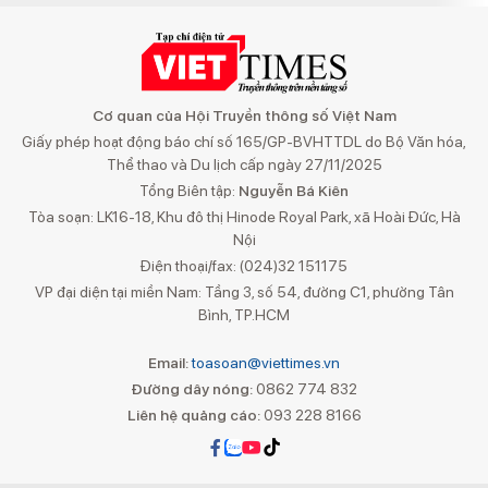
Cơ quan của Hội Truyền thông số Việt Nam
Giấy phép hoạt động báo chí số 165/GP-BVHTTDL do Bộ Văn hóa,
Thể thao và Du lịch cấp ngày 27/11/2025
Tổng Biên tập:
Nguyễn Bá Kiên
Tòa soạn: LK16-18, Khu đô thị Hinode Royal Park, xã Hoài Đức, Hà
Nội
Điện thoại/fax: (024)32 151175
VP đại diện tại miền Nam: Tầng 3, số 54, đường C1, phường Tân
Bình, TP.HCM
Email:
toasoan@viettimes.vn
Đường dây nóng:
0862 774 832
Liên hệ quảng cáo:
093 228 8166