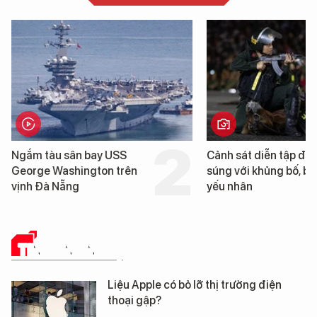
Cảnh sát diễn tập đấu
Cận cảnh chiến hạm 
súng với khủng bố, bảo vệ
tống tàu sân bay US
yếu nhân
George Washington 
Đà Nẵng
TIN CÔNG NGHỆ
Liệu Apple có bỏ lỡ thị trường điện
thoại gập?