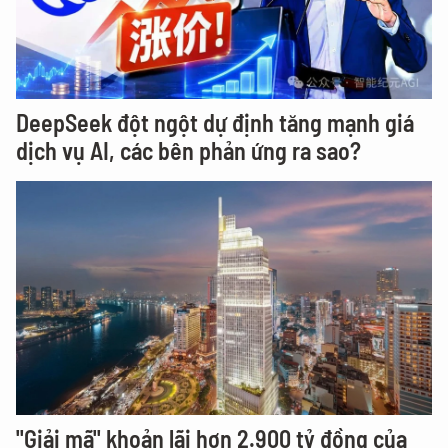
DeepSeek đột ngột dự định tăng mạnh giá
dịch vụ AI, các bên phản ứng ra sao?
"Giải mã" khoản lãi hơn 2.900 tỷ đồng của