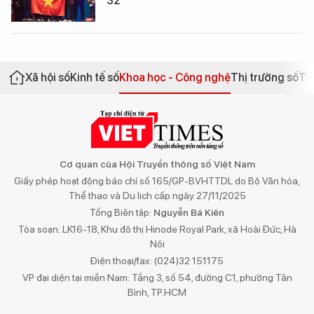
32
Xã hội số
Kinh tế số
Khoa học - Công nghệ
Thị trường số
Th
Cơ quan của Hội Truyền thông số Việt Nam
Giấy phép hoạt động báo chí số 165/GP-BVHTTDL do Bộ Văn hóa,
Thể thao và Du lịch cấp ngày 27/11/2025
Tổng Biên tập:
Nguyễn Bá Kiên
Tòa soạn: LK16-18, Khu đô thị Hinode Royal Park, xã Hoài Đức, Hà
Nội
Điện thoại/fax: (024)32 151175
VP đại diện tại miền Nam: Tầng 3, số 54, đường C1, phường Tân
Bình, TP.HCM