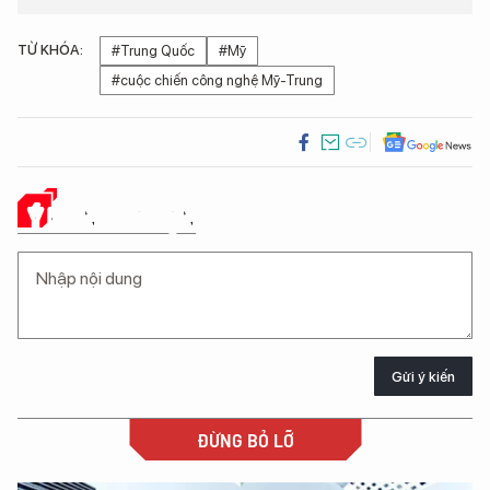
TỪ KHÓA:
#Trung Quốc
#Mỹ
#cuộc chiến công nghệ Mỹ-Trung
Ý KIẾN CỦA BẠN
Gửi ý kiến
ĐỪNG BỎ LỠ