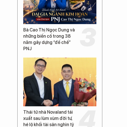
Bà Cao Thị Ngọc Dung và
những biến cố trong 38
năm gây dựng “đế chế”
PNJ
Thái tử nhà Novaland tái
xuất sau lùm xùm đời tư,
hé lộ khối tài sản nghìn tỷ