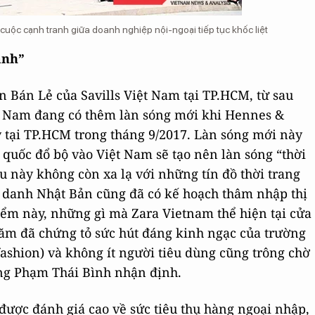
 cuộc cạnh tranh giữa doanh nghiệp nội-ngoại tiếp tục khốc liệt
anh”
 Bán Lẻ của Savills Việt Nam tại TP.HCM, từ sau
iệt Nam đang có thêm làn sóng mới khi Hennes &
 tại TP.HCM trong tháng 9/2017. Làn sóng mới này
 quốc đổ bộ vào Việt Nam sẽ tạo nên làn sóng “thời
u này không còn xa lạ với những tín đồ thời trang
g danh Nhật Bản cũng đã có kế hoạch thâm nhập thị
điểm này, những gì mà Zara Vietnam thể hiện tại cửa
ăm đã chứng tỏ sức hút đáng kinh ngạc của trường
fashion) và không ít người tiêu dùng cũng trông chờ
ng Phạm Thái Bình nhận định.
được đánh giá cao về sức tiêu thụ hàng ngoại nhập,