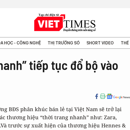
A HỌC - CÔNG NGHỆ
THỊ TRƯỜNG SỐ
SHORT VIDEO
THẾ 
hanh” tiếp tục đổ bộ vào
ờng BĐS phân khúc bán lẻ tại Việt Nam sẽ trở lại
ác thương hiệu “thời trang nhanh” như: Zara,
…Và trước sự xuất hiện của thương hiệu Hennes &