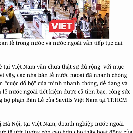
án lẻ trong nước và nước ngoài vẫn tiếp tục dai
lẻ tại Việt Nam vẫn chưa thật sự đủ rộng với mục
 vì vậy, các nhà bán lẻ nước ngoài đã nhanh chóng
ện “cuộc đổ bộ” của mình nhanh chóng, dễ dàng và
 lẻ nước ngoài tiết kiệm được cả tiền bạc, công sức
g bộ phận Bán Lẻ của Savills Việt Nam tại TP.HCM
hị Hà Nội, tại Việt Nam, doanh nghiệp nước ngoài
hực tế ước lượng còn cao hơn cho thấy hoạt động của