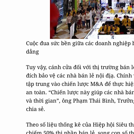
Cuộc đua sức bền giữa các doanh nghiệp b
dẳng
Tuy vậy, cánh cửa đối với thị trường bán 
đích bảo vệ các nhà bán lẻ nội địạ. Chính
tập trung vào chiến lược M&A để thực hi
an toàn. “Chiến lược này giúp các nhà bán
và thời gian”, ông Phạm Thái Bình, Trưởn
chia sẻ.
Theo số liệu thống kê của Hiệp hội Siêu t
chiếm 50% thị phần bán lẻ, song con số t