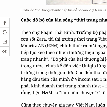
Cơn lốc “thời trang nhanh” tiếp tục đổ bộ vào Việt Nam và
Cuộc đổ bộ của làn sóng “thời trang nh
Theo ông Phạm Thái Bình, Trưởng bộ phận
cơn sốt Zara, thì thị trường thời trang V
Mauritz AB (H&M) chính thức ra mắt ngay
tiếp tục kéo theo nhiều thương hiệu ngoại
trang nhanh”. “Độ phủ của hai thương hiệ
trong nước, chưa kể đến việc Uniqlo lừn
trường trong thời gian tới. Cho đến thời 
hàng đầu tiên của mình ở Vincom sau 1 n
phái kinh doanh thời trang nhanh (fast – 
rằng, liệu H&M có “làm nên chuyện”?”, ô
Cũng theo chuyên gia này, Việt Nam luôn 