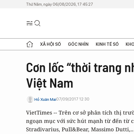
Thứ Năm, ngày 06/08/2026, 17:45:27
XÃ HỘI SỐ
GÓC NHÌN
KINH TẾ SỐ
KHO
Cơn lốc “thời trang n
Việt Nam
07/09/2017 12:30
Hồ Xuân Mai
VietTimes -- Trên cơ sở phân tích thị trư
ngoạn mục với sức hút mạnh từ đến từ c
Stradivarius, Pull&Bear, Massimo Dutti,