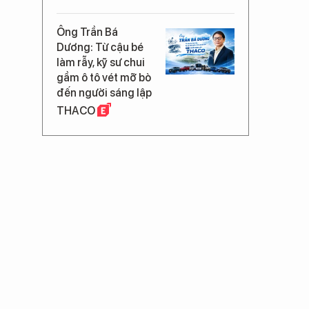
Ông Trần Bá
Dương: Từ cậu bé
làm rẫy, kỹ sư chui
gầm ô tô vét mỡ bò
đến người sáng lập
THACO