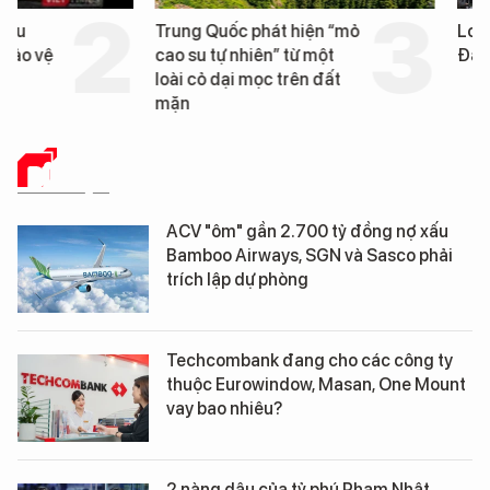
Trung Quốc phát hiện “mỏ
Loạt dự án bất động 
cao su tự nhiên” từ một
Đà Nẵng sắp bị kiểm t
loài cỏ dại mọc trên đất
mặn
DỮ LIỆU
ACV "ôm" gần 2.700 tỷ đồng nợ xấu
Bamboo Airways, SGN và Sasco phải
trích lập dự phòng
Techcombank đang cho các công ty
thuộc Eurowindow, Masan, One Mount
vay bao nhiêu?
2 nàng dâu của tỷ phú Phạm Nhật