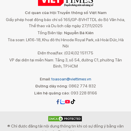
Cơ quan của Hội Truyền thông số Việt Nam
Giấy phép hoạt động báo chí số 165/GP-BVHTTDL do Bộ Văn hóa,
Thể thao và Du lịch cấp ngày 27/11/2025
Tổng Biên tập:
Nguyễn Bá Kiên
Tòa soạn: LK16-18, Khu đô thị Hinode Royal Park, xã Hoài Đức, Hà
Nội
Điện thoại/fax: (024)32 151175
VP đại diện tại miền Nam: Tầng 3, số 54, đường C1, phường Tân
Bình, TP.HCM
Email:
toasoan@viettimes.vn
Đường dây nóng:
0862 774 832
Liên hệ quảng cáo:
093 228 8166
® Chỉ được đăng tải nội dung thông tin khi có sự đồng ý bằng văn