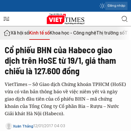
Đăng nhập
Xã hội số
Kinh tế số
Khoa học - Công nghệ
Thị trường số
Th
Cổ phiếu BHN của Habeco giao
dịch trên HoSE từ 19/1, giá tham
chiếu là 127.600 đồng
VietTimes -- Sở Giao dịch Chứng khoán TPHCM (HoSE)
vừa có văn bản thông báo về việc niêm yết và ngày
giao dịch đầu tiên của cổ phiếu BHN – mã chứng
khoán của Tổng Công ty Cổ phần Bia – Rượu – Nước
Giải khát Hà Nội (Habeco).
12/01/2017 04:03
Xuân Thắng