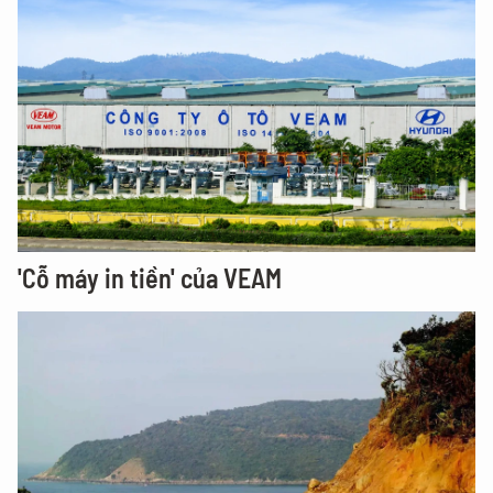
'Cỗ máy in tiền' của VEAM