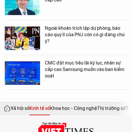
Ngoài khoản trích lập dự phòng, báo
cáo quý II của PNJ còn có gì đáng chú
ý?
CMC đặt mục tiêu lãi kỷ lục, nhân sự
cấp cao Samsung muốn vào ban kiểm
soát
Xã hội số
Kinh tế số
Khoa học - Công nghệ
Thị trường số
Th