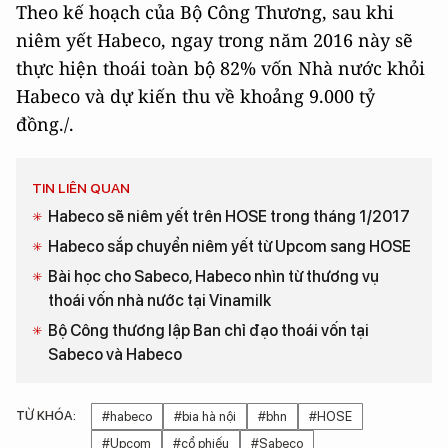
Theo kế hoạch của Bộ Công Thương, sau khi
niêm yết Habeco, ngay trong năm 2016 này sẽ
thực hiện thoái toàn bộ 82% vốn Nhà nước khỏi
Habeco và dự kiến thu về khoảng 9.000 tỷ
đồng./.
TIN LIÊN QUAN
Habeco sẽ niêm yết trên HOSE trong tháng 1/2017
Habeco sắp chuyển niêm yết từ Upcom sang HOSE
Bài học cho Sabeco, Habeco nhìn từ thương vụ
thoái vốn nhà nước tại Vinamilk
Bộ Công thương lập Ban chỉ đạo thoái vốn tại
Sabeco và Habeco
TỪ KHÓA:
#habeco
#bia hà nội
#bhn
#HOSE
#Upcom
#cổ phiếu
#Sabeco