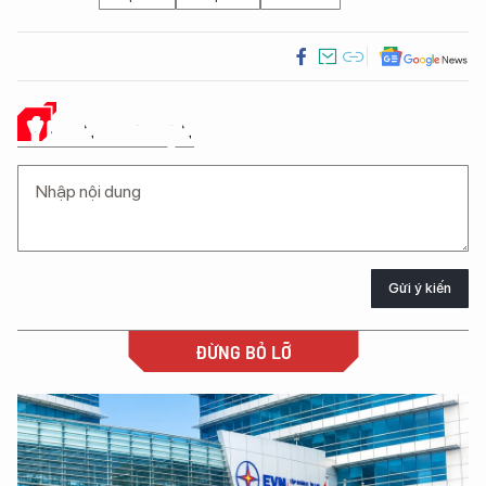
Ý KIẾN CỦA BẠN
Gửi ý kiến
ĐỪNG BỎ LỠ