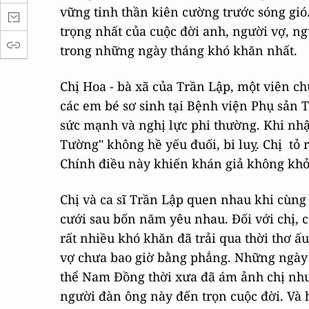
vững tinh thần kiên cường trước sóng gi
trọng nhất của cuộc đời anh, người vợ, n
trong những ngày tháng khó khăn nhất.
Chị Hoa - bà xã của Trần Lập, một viên c
các em bé sơ sinh tại Bệnh viện Phụ sản
sức mạnh và nghị lực phi thường. Khi nhậ
Tường" không hề yếu đuối, bi luỵ. Chị tỏ 
Chính điều này khiến khán giả không kh
Chị và ca sĩ Trần Lập quen nhau khi cùng 
cưới sau bốn năm yêu nhau. Đối với chị, c
rất nhiều khó khăn đã trải qua thời thơ 
vợ chưa bao giờ bằng phẳng. Những ngày t
thể Nam Đồng thời xưa đã ám ảnh chị như
người đàn ông này đến trọn cuộc đời. Và 