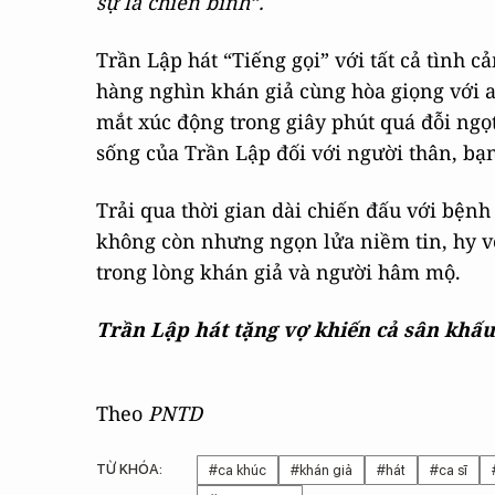
sự là chiến binh”.
Trần Lập hát “Tiếng gọi” với tất cả tình 
hàng nghìn khán giả cùng hòa giọng với a
mắt xúc động trong giây phút quá đỗi ngọt
sống của Trần Lập đối với người thân, bạn
Trải qua thời gian dài chiến đấu với bệnh 
không còn nhưng ngọn lửa niềm tin, hy v
trong lòng khán giả và người hâm mộ.
Trần Lập hát tặng vợ khiến cả sân khấ
Theo
PNTD
TỪ KHÓA:
#ca khúc
#khán giả
#hát
#ca sĩ