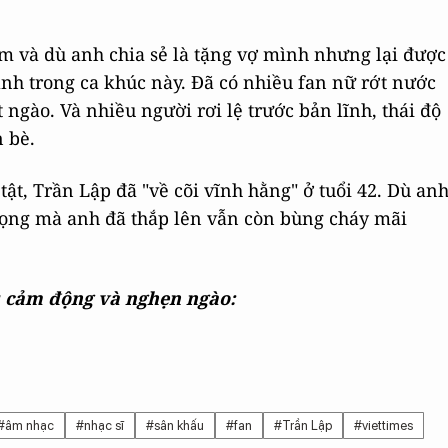
cảm và dù anh chia sẻ là tặng vợ mình nhưng lại được
nh trong ca khúc này. Đã có nhiều fan nữ rớt nước
 ngào. Và nhiều người rơi lệ trước bản lĩnh, thái độ
 bè.
tật, Trần Lập đã "về cõi vĩnh hằng" ở tuổi 42. Dù an
ọng mà anh đã thắp lên vẫn còn bùng cháy mãi
u cảm động và nghẹn ngào:
#âm nhạc
#nhạc sĩ
#sân khấu
#fan
#Trần Lập
#viettimes