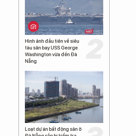
Hình ảnh đầu tiên về siêu
tàu sân bay USS George
Washington vừa đến Đà
Nẵng
Loạt dự án bất động sản ở
Đà Nẵng sắp bị kiểm tra