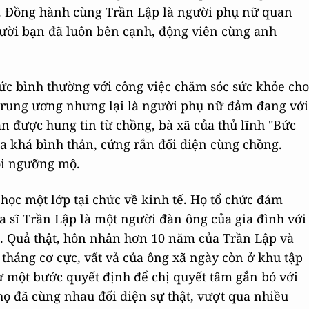
ó. Đồng hành cùng Trần Lập là người phụ nữ quan
gười bạn đã luôn bên cạnh, động viên cùng anh
hức bình thường với công việc chăm sóc sức khỏe cho
 Trung ương nhưng lại là người phụ nữ đảm đang với
n được hung tin từ chồng, bà xã của thủ lĩnh "Bức
ra khá bình thản, cứng rắn đối diện cùng chồng.
ỏi ngưỡng mộ.
học một lớp tại chức về kinh tế. Họ tổ chức đám
a sĩ Trần Lập là một người đàn ông của gia đình với
ấu. Quả thật, hôn nhân hơn 10 năm của Trần Lập và
háng cơ cực, vất vả của ông xã ngày còn ở khu tập
 một bước quyết định để chị quyết tâm gắn bó với
họ đã cùng nhau đối diện sự thật, vượt qua nhiều