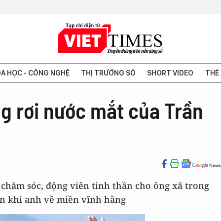
A HỌC - CÔNG NGHỆ
THỊ TRƯỜNG SỐ
SHORT VIDEO
THẾ 
g rơi nước mắt của Trần
 chăm sóc, động viên tinh thần cho ông xã trong
n khi anh về miền vĩnh hằng