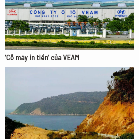
'Cỗ máy in tiền' của VEAM