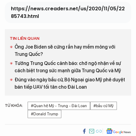
https://news.creaders.net/us/2020/11/05/22
85743.html
TIN LIÊN QUAN
Ông Joe Biden sẽ cứng rắn hay mềm mỏng với
Trung Quốc?
Tướng Trung Quốc cảnh báo: chớ ngộ nhận về sự
cách biệt trong sức mạnh giữa Trung Quốc và Mỹ
Đúng vào ngày bầu cử, Bộ Ngoại giao Mỹ phê duyệt
bán tiếp UAV tối tân cho Đài Loan
TỪ KHÓA:
#Quan hệ Mỹ - Trung - Đài Loan
#bầu cử Mỹ
#Donald Trump