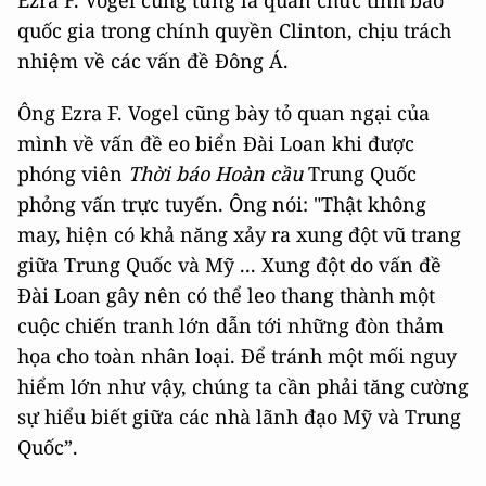
Ezra F. Vogel cũng từng là quan chức tình báo
quốc gia trong chính quyền Clinton, chịu trách
nhiệm về các vấn đề Đông Á.
Ông Ezra F. Vogel cũng bày tỏ quan ngại của
mình về vấn đề eo biển Đài Loan khi được
phóng viên
Thời báo Hoàn cầu
Trung Quốc
phỏng vấn trực tuyến. Ông nói: "Thật không
may, hiện có khả năng xảy ra xung đột vũ trang
giữa Trung Quốc và Mỹ ... Xung đột do vấn đề
Đài Loan gây nên có thể leo thang thành một
cuộc chiến tranh lớn dẫn tới những đòn thảm
họa cho toàn nhân loại. Để tránh một mối nguy
hiểm lớn như vậy, chúng ta cần phải tăng cường
sự hiểu biết giữa các nhà lãnh đạo Mỹ và Trung
Quốc”.