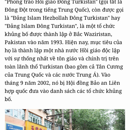
"Phong trào Hồi giáo Đông Turkistan" (gọi tắt là
Đông Đột trong tiếng Trung Quốc), còn được gọi
là "Đảng Islam Hezbollah Đông Turkistan" hay
"Đảng Islam Đông Turkistan", là một tổ chức
khủng bố được thành lập ở Bắc Waziristan,
Pakistan vào năm 1993. Hiện nay, mục tiêu của
họ là thành lập một nhà nước Hồi giáo độc lập
với sự thống nhất về tôn giáo và chính trị trên
toàn lãnh thổ Turkistan (bao gồm cả Tân Cương
của Trung Quốc và các nước Trung Á). Vào
tháng 9 năm 2002, nó bị Hội đồng Bảo an Liên
hợp quốc đưa vào danh sách các tổ chức khủng
bố.