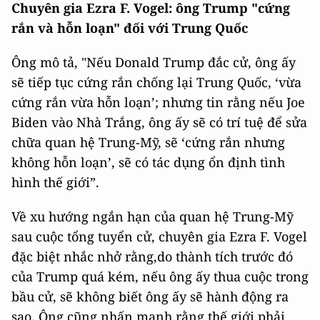
Chuyên gia Ezra F. Vogel: ông Trump "cứng
rắn và hỗn loạn" đối với Trung Quốc
Ông mô tả, "Nếu Donald Trump đắc cử, ông ấy
sẽ tiếp tục cứng rắn chống lại Trung Quốc, ‘vừa
cứng rắn vừa hỗn loạn’; nhưng tin rằng nếu Joe
Biden vào Nhà Trắng, ông ấy sẽ có trí tuệ để sửa
chữa quan hệ Trung-Mỹ, sẽ ‘cứng rắn nhưng
không hỗn loạn’, sẽ có tác dụng ổn định tình
hình thế giới”.
Về xu hướng ngắn hạn của quan hệ Trung-Mỹ
sau cuộc tổng tuyển cử, chuyên gia Ezra F. Vogel
đặc biệt nhắc nhở rằng,do thành tích trước đó
của Trump quá kém, nếu ông ấy thua cuộc trong
bầu cử, sẽ không biết ông ấy sẽ hành động ra
sao. Ông cũng nhấn mạnh rằng thế giới phải