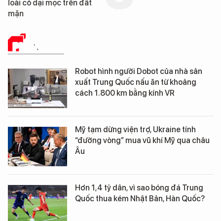
loài cỏ dại mọc trên đất
mặn
PHÂN TÍCH
Robot hình người Dobot của nhà sản
xuất Trung Quốc nấu ăn từ khoảng
cách 1.800 km bằng kính VR
Mỹ tạm dừng viện trợ, Ukraine tính
“đường vòng” mua vũ khí Mỹ qua châu
Âu
Hơn 1,4 tỷ dân, vì sao bóng đá Trung
Quốc thua kém Nhật Bản, Hàn Quốc?