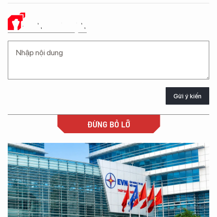
Ý KIẾN CỦA BẠN
Gửi ý kiến
ĐỪNG BỎ LỠ