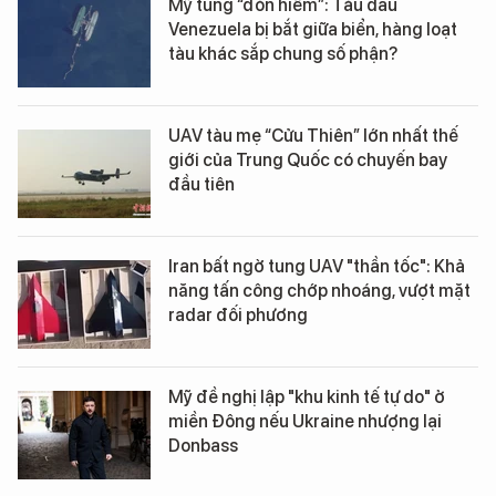
Mỹ tung “đòn hiểm”: Tàu dầu
Venezuela bị bắt giữa biển, hàng loạt
tàu khác sắp chung số phận?
UAV tàu mẹ “Cửu Thiên” lớn nhất thế
giới của Trung Quốc có chuyến bay
đầu tiên
Iran bất ngờ tung UAV "thần tốc": Khả
năng tấn công chớp nhoáng, vượt mặt
radar đối phương
Mỹ đề nghị lập "khu kinh tế tự do" ở
miền Đông nếu Ukraine nhượng lại
Donbass