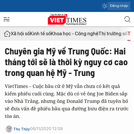
Đăng nhập
Xã hội số
Kinh tế số
Khoa học - Công nghệ
Thị trường số
Th
Chuyên gia Mỹ về Trung Quốc: Hai
tháng tới sẽ là thời kỳ nguy cơ cao
trong quan hệ Mỹ - Trung
VietTimes – Cuộc bầu cử ở Mỹ vẫn chưa có kết quả
kiểm phiếu cuối cùng. Mặc dù có vẻ ông Joe Biden sắp
vào Nhà Trắng, nhưng ông Donald Trump đã tuyên bố
sẽ đưa vấn đề phiếu bầu qua đường bưu điện ra trước
tòa án.
06/11/2020 12:09
Thu Thủy