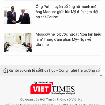
Ông Putin tuyên bố ủng hộ mạnh mẽ
ông Maduro giữa lúc Mỹ đưa hạm đội
áp sát Caribe
Moscow hé lộ bước ngoặt "xóa tan hiểu
lầm" trong đàm phán Mỹ–Nga về
Ukraine
Xã hội số
Kinh tế số
Khoa học - Công nghệ
Thị trường số
Th
Cơ quan của Hội Truyền thông số Việt Nam