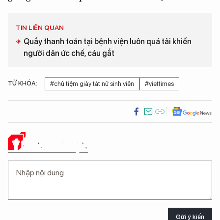
TIN LIÊN QUAN
Quầy thanh toán tại bệnh viện luôn quá tải khiến
người dân ức chế, cáu gắt
TỪ KHÓA:
#chủ tiệm giày tát nữ sinh viên
#viettimes
Ý KIẾN CỦA BẠN
Gửi ý kiến