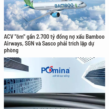
ACV "ôm" gần 2.700 tỷ đồng nợ xấu Bamboo
Airways, SGN và Sasco phải trích lập dự
phòng