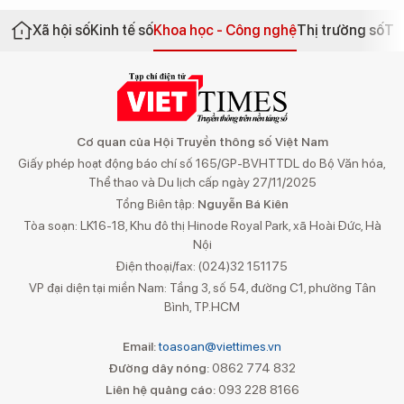
Xã hội số
Kinh tế số
Khoa học - Công nghệ
Thị trường số
Th
Cơ quan của Hội Truyền thông số Việt Nam
Giấy phép hoạt động báo chí số 165/GP-BVHTTDL do Bộ Văn hóa,
Thể thao và Du lịch cấp ngày 27/11/2025
Tổng Biên tập:
Nguyễn Bá Kiên
Tòa soạn: LK16-18, Khu đô thị Hinode Royal Park, xã Hoài Đức, Hà
Nội
Điện thoại/fax: (024)32 151175
VP đại diện tại miền Nam: Tầng 3, số 54, đường C1, phường Tân
Bình, TP.HCM
Email:
toasoan@viettimes.vn
Đường dây nóng:
0862 774 832
Liên hệ quảng cáo:
093 228 8166