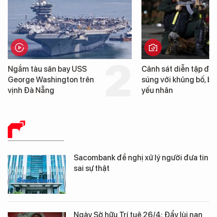
n bay USS
Cảnh sát diễn tập đấu
ington trên
súng với khủng bố, bảo vệ
yếu nhân
BÁO CHÍ SỐ
Sacombank đề nghị xử lý người đưa tin
sai sự thật
Ngày Sở hữu Trí tuệ 26/4: Đẩy lùi nạn