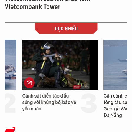
Vietcombank Tower
ĐỌC NHIỀU
Cảnh sát diễn tập đấu
Cận cảnh chiến hạm 
súng với khủng bố, bảo vệ
tống tàu sân bay USS
yếu nhân
George Washington 
Đà Nẵng