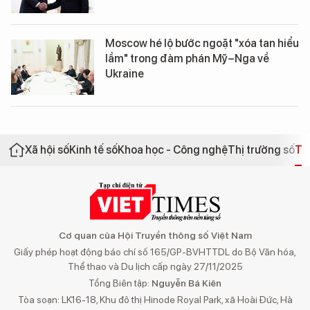
Moscow hé lộ bước ngoặt "xóa tan hiểu
lầm" trong đàm phán Mỹ–Nga về
Ukraine
Xã hội số
Kinh tế số
Khoa học - Công nghệ
Thị trường số
Th
Cơ quan của Hội Truyền thông số Việt Nam
Giấy phép hoạt động báo chí số 165/GP-BVHTTDL do Bộ Văn hóa,
Thể thao và Du lịch cấp ngày 27/11/2025
Tổng Biên tập:
Nguyễn Bá Kiên
Tòa soạn: LK16-18, Khu đô thị Hinode Royal Park, xã Hoài Đức, Hà