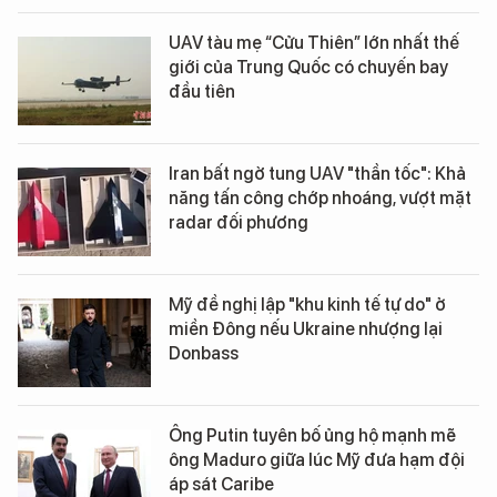
UAV tàu mẹ “Cửu Thiên” lớn nhất thế
giới của Trung Quốc có chuyến bay
đầu tiên
Iran bất ngờ tung UAV "thần tốc": Khả
năng tấn công chớp nhoáng, vượt mặt
radar đối phương
Mỹ đề nghị lập "khu kinh tế tự do" ở
miền Đông nếu Ukraine nhượng lại
Donbass
Ông Putin tuyên bố ủng hộ mạnh mẽ
ông Maduro giữa lúc Mỹ đưa hạm đội
áp sát Caribe