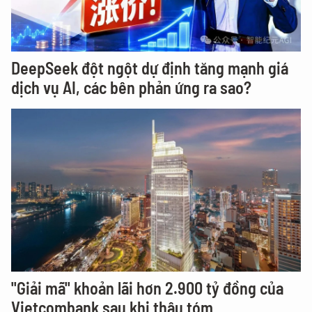
DeepSeek đột ngột dự định tăng mạnh giá
dịch vụ AI, các bên phản ứng ra sao?
"Giải mã" khoản lãi hơn 2.900 tỷ đồng của
Vietcombank sau khi thâu tóm