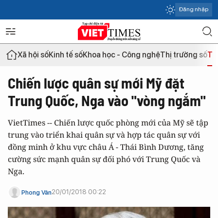
Đăng nhập
Xã hội số
Kinh tế số
Khoa học - Công nghệ
Thị trường số
Th
Chiến lược quân sự mới Mỹ đặt
Trung Quốc, Nga vào "vòng ngắm"
VietTimes -- Chiến lược quốc phòng mới của Mỹ sẽ tập
trung vào triển khai quân sự và hợp tác quân sự với
đồng minh ở khu vực châu Á - Thái Bình Dương, tăng
cường sức mạnh quân sự đối phó với Trung Quốc và
Nga.
20/01/2018 00:22
Phong Vân