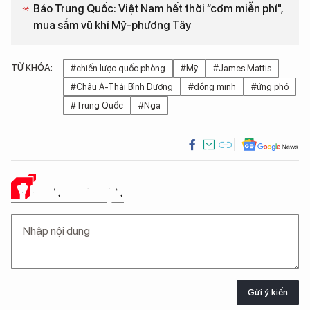
Báo Trung Quốc: Việt Nam hết thời “cơm miễn phí",
mua sắm vũ khí Mỹ-phương Tây
TỪ KHÓA:
#chiến lược quốc phòng
#Mỹ
#James Mattis
#Châu Á-Thái Bình Dương
#đồng minh
#ứng phó
#Trung Quốc
#Nga
Ý KIẾN CỦA BẠN
Gửi ý kiến