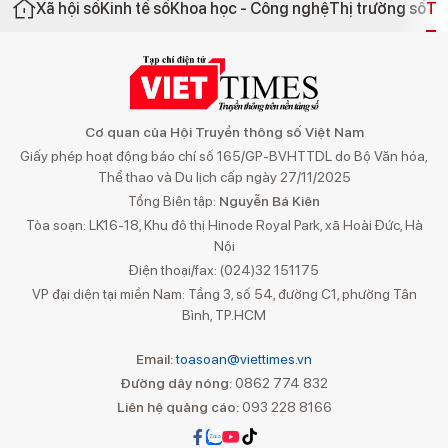
Xã hội số
Kinh tế số
Khoa học - Công nghệ
Thị trường số
Th
Cơ quan của Hội Truyền thông số Việt Nam
Giấy phép hoạt động báo chí số 165/GP-BVHTTDL do Bộ Văn hóa,
Thể thao và Du lịch cấp ngày 27/11/2025
Tổng Biên tập:
Nguyễn Bá Kiên
Tòa soạn: LK16-18, Khu đô thị Hinode Royal Park, xã Hoài Đức, Hà
Nội
Điện thoại/fax: (024)32 151175
VP đại diện tại miền Nam: Tầng 3, số 54, đường C1, phường Tân
Bình, TP.HCM
Email:
toasoan@viettimes.vn
Đường dây nóng:
0862 774 832
Liên hệ quảng cáo:
093 228 8166