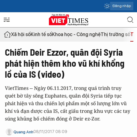
Đăng nhập
Xã hội số
Kinh tế số
Khoa học - Công nghệ
Thị trường số
Th
Chiếm Deir Ezzor, quân đội Syria
phát hiện thêm kho vũ khí khổng
lồ của IS (video)
VietTimes -- Ngày 06.11.2017, trong quá trình truy
quét bờ tây sông Euphates, quân đội Syria tiếp tục
phát hiện và thu chiến lợi phẩm một số lượng lớn vũ
khí và đạn dược của IS, cất giấu trong khu vực các tay
súng khủng bố chiếm đóng ở Deir ez-Zor.
08/11/2017 08:09
Quang Anh