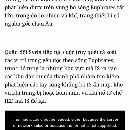
phát hiện được trên vùng bờ sông Euphrates rất
lớn, trong đó có nhiều vũ khí, trang thiết bị có
nguồn gốc châu Âu.
Quân đội Syria tiếp tục cuộc truy quét rà soát
các vị trí trọng yếu dọc theo sông Euphrates,
trước đó từng là những khu vực mà IS ra vào
các khu dân cư của thành phố nhằm tìm kiếm,
phát hiện các tay súng khủng bố IS ẩn nấp, kho
vũ khí trang bị hoặc bom mìn, vũ khí nổ tự chế
IED mà IS để lại.
This
is
a
The media could not be loaded, either because the server
modal
window.
or network failed or because the format is not supported.