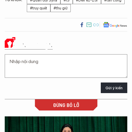
#Quân đội Syria
#IS
#Deir ez-Zor
#tấn công
#truy quét
#thu giữ
Ý KIẾN CỦA BẠN
Gửi ý kiến
ĐỪNG BỎ LỠ