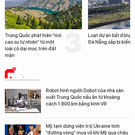
Trung Quốc phát hiện “mỏ
Loạt dự án bất động 
cao su tự nhiên” từ một
Đà Nẵng sắp bị kiểm t
loài cỏ dại mọc trên đất
mặn
PHÂN TÍCH
Robot hình người Dobot của nhà sản
xuất Trung Quốc nấu ăn từ khoảng
cách 1.800 km bằng kính VR
Mỹ tạm dừng viện trợ, Ukraine tính
“đường vòng” mua vũ khí Mỹ qua châu