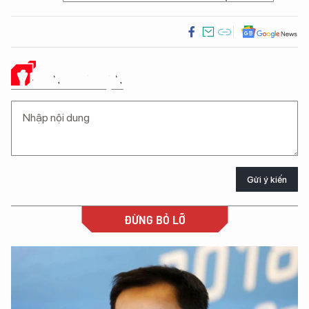
Ý KIẾN CỦA BẠN
Gửi ý kiến
ĐỪNG BỎ LỠ