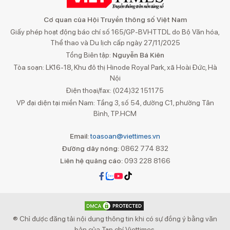
Cơ quan của Hội Truyền thông số Việt Nam
Giấy phép hoạt động báo chí số 165/GP-BVHTTDL do Bộ Văn hóa,
Thể thao và Du lịch cấp ngày 27/11/2025
Tổng Biên tập:
Nguyễn Bá Kiên
Tòa soạn: LK16-18, Khu đô thị Hinode Royal Park, xã Hoài Đức, Hà
Nội
Điện thoại/fax: (024)32 151175
VP đại diện tại miền Nam: Tầng 3, số 54, đường C1, phường Tân
Bình, TP.HCM
Email:
toasoan@viettimes.vn
Đường dây nóng:
0862 774 832
Liên hệ quảng cáo:
093 228 8166
® Chỉ được đăng tải nội dung thông tin khi có sự đồng ý bằng văn
bản của Tạp chí Viettimes.