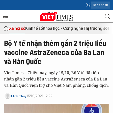
Đăng nhập
Xã hội số
Kinh tế số
Khoa học - Công nghệ
Thị trường số
Th
Bộ Y tế nhận thêm gần 2 triệu liều
vaccine AstraZeneca của Ba Lan
và Hàn Quốc
VietTimes – Chiều nay, ngày 15/10, Bộ Y tế đã tiếp
nhận gần 2 triệu liều vaccine AstraZeneca của Ba Lan
và Hàn Quốc viện trợ cho Việt Nam phòng, chống dịch.
15/10/2021 12:22
Minh Thúy