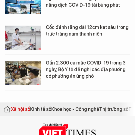
năng dịch COVID-19 tái bùng phát
Cốc đánh răng dài 12cm kẹt sâu trong
trực tràng nam thanh niên
Gần 2.300 ca mắc COVID-19 trong 3
ngày, Bộ Y tế đề nghị các địa phương
có phương án ứng phó
Xã hội số
Kinh tế số
Khoa học - Công nghệ
Thị trường số
Th