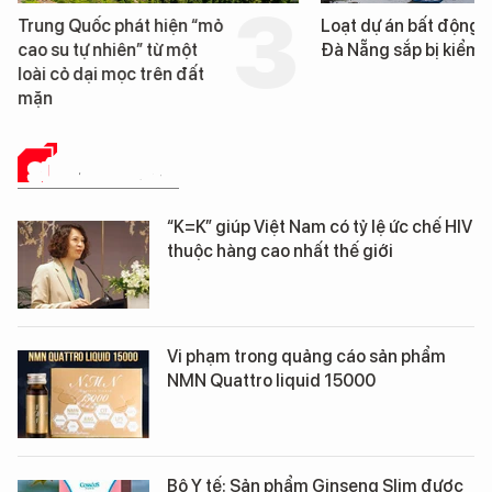
Trung Quốc phát hiện “mỏ
Loạt dự án bất động 
cao su tự nhiên” từ một
Đà Nẵng sắp bị kiểm t
loài cỏ dại mọc trên đất
mặn
SỨC KHỎE 24H
“K=K” giúp Việt Nam có tỷ lệ ức chế HIV
thuộc hàng cao nhất thế giới
Vi phạm trong quảng cáo sản phẩm
NMN Quattro liquid 15000
Bộ Y tế: Sản phẩm Ginseng Slim được