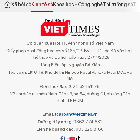
Xã hội số
Kinh tế số
Khoa học - Công nghệ
Thị trường số
Th
Cơ quan của Hội Truyền thông số Việt Nam
Giấy phép hoạt động báo chí số 165/GP-BVHTTDL do Bộ Văn hóa,
Thể thao và Du lịch cấp ngày 27/11/2025
Tổng Biên tập:
Nguyễn Bá Kiên
Tòa soạn: LK16-18, Khu đô thị Hinode Royal Park, xã Hoài Đức, Hà
Nội
Điện thoại/fax: (024)32 151175
VP đại diện tại miền Nam: Tầng 3, số 54, đường C1, phường Tân
Bình, TP.HCM
Email:
toasoan@viettimes.vn
Đường dây nóng:
0862 774 832
Liên hệ quảng cáo:
093 228 8166