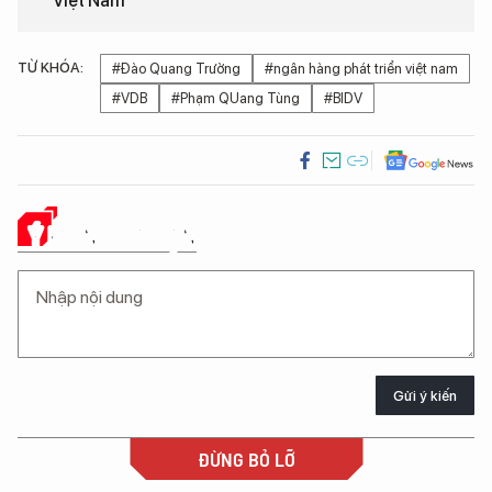
Việt Nam
TỪ KHÓA:
#Đào Quang Trường
#ngân hàng phát triển việt nam
#VDB
#Phạm QUang Tùng
#BIDV
Ý KIẾN CỦA BẠN
Gửi ý kiến
ĐỪNG BỎ LỠ