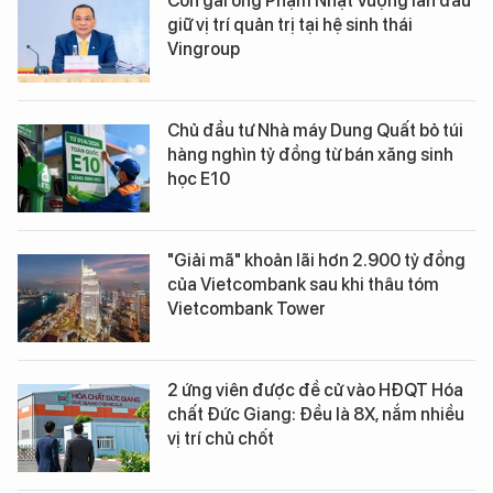
Con gái ông Phạm Nhật Vượng lần đầu
giữ vị trí quản trị tại hệ sinh thái
Vingroup
Chủ đầu tư Nhà máy Dung Quất bỏ túi
hàng nghìn tỷ đồng từ bán xăng sinh
học E10
"Giải mã" khoản lãi hơn 2.900 tỷ đồng
của Vietcombank sau khi thâu tóm
Vietcombank Tower
2 ứng viên được đề cử vào HĐQT Hóa
chất Đức Giang: Đều là 8X, nắm nhiều
vị trí chủ chốt