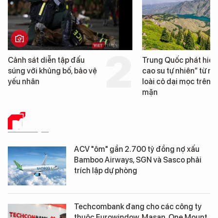
Trung Quốc phát hiện “mỏ
Loạt dự án bất 
cao su tự nhiên” từ một
Đà Nẵng sắp bị 
loài cỏ dại mọc trên đất
mặn
DỮ LIỆU
ACV "ôm" gần 2.700 tỷ đồng nợ xấu
Bamboo Airways, SGN và Sasco phải
trích lập dự phòng
Techcombank đang cho các công ty
thuộc Eurowindow, Masan, One Mount