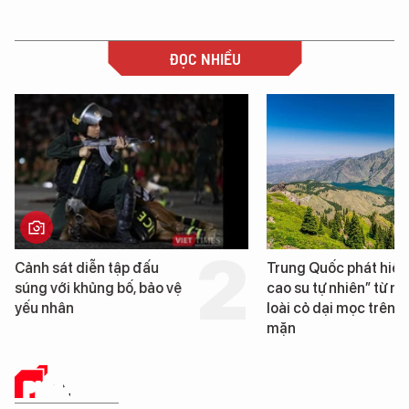
ĐỌC NHIỀU
n tập đấu
Trung Quốc phát hiện “mỏ
g bố, bảo vệ
cao su tự nhiên” từ một
loài cỏ dại mọc trên đất
mặn
PHÂN TÍCH