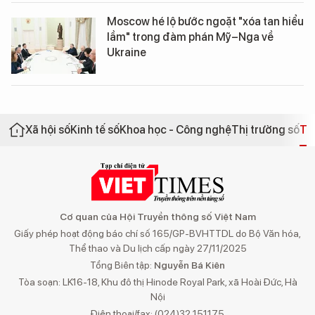
Moscow hé lộ bước ngoặt "xóa tan hiểu
lầm" trong đàm phán Mỹ–Nga về
Ukraine
Xã hội số
Kinh tế số
Khoa học - Công nghệ
Thị trường số
Th
Cơ quan của Hội Truyền thông số Việt Nam
Giấy phép hoạt động báo chí số 165/GP-BVHTTDL do Bộ Văn hóa,
Thể thao và Du lịch cấp ngày 27/11/2025
Tổng Biên tập:
Nguyễn Bá Kiên
Tòa soạn: LK16-18, Khu đô thị Hinode Royal Park, xã Hoài Đức, Hà
Nội
Điện thoại/fax: (024)32 151175