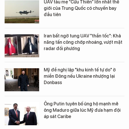
UAV tàu mẹ “Cửu Thiên” lớn nhất thế
giới của Trung Quốc có chuyến bay
đầu tiên
Iran bất ngờ tung UAV "thần tốc": Khả
năng tấn công chớp nhoáng, vượt mặt
radar đối phương
Mỹ đề nghị lập "khu kinh tế tự do" ở
miền Đông nếu Ukraine nhượng lại
Donbass
Ông Putin tuyên bố ủng hộ mạnh mẽ
ông Maduro giữa lúc Mỹ đưa hạm đội
áp sát Caribe