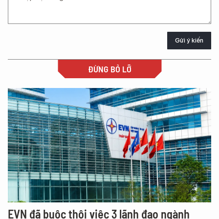
Gửi ý kiến
ĐỪNG BỎ LỠ
EVN đã buộc thôi việc 3 lãnh đạo ngành