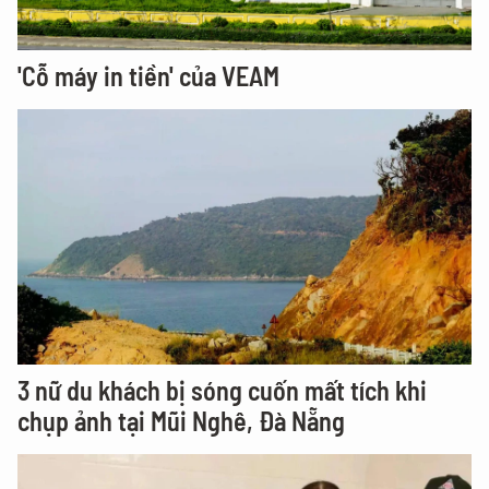
'Cỗ máy in tiền' của VEAM
3 nữ du khách bị sóng cuốn mất tích khi
chụp ảnh tại Mũi Nghê, Đà Nẵng