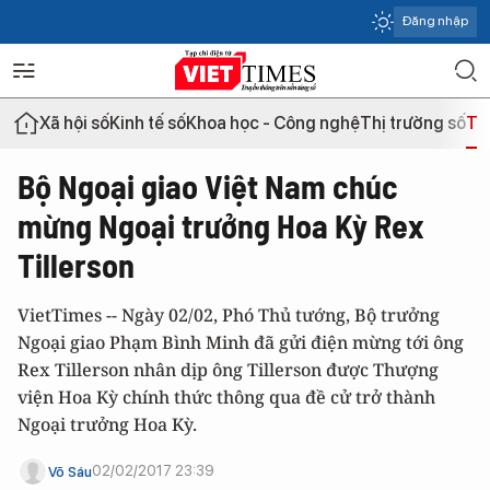
Đăng nhập
Xã hội số
Kinh tế số
Khoa học - Công nghệ
Thị trường số
Th
Bộ Ngoại giao Việt Nam chúc
mừng Ngoại trưởng Hoa Kỳ Rex
Tillerson
VietTimes -- Ngày 02/02, Phó Thủ tướng, Bộ trưởng
Ngoại giao Phạm Bình Minh đã gửi điện mừng tới ông
Rex Tillerson nhân dịp ông Tillerson được Thượng
viện Hoa Kỳ chính thức thông qua đề cử trở thành
Ngoại trưởng Hoa Kỳ.
02/02/2017 23:39
Võ Sáu