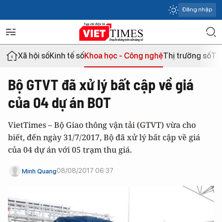
Đăng nhập
Xã hội số
Kinh tế số
Khoa học - Công nghệ
Thị trường số
Th
Bộ GTVT đã xử lý bất cập về giá
của 04 dự án BOT
VietTimes – Bộ Giao thông vận tải (GTVT) vừa cho
biết, đến ngày 31/7/2017, Bộ đã xử lý bất cập về giá
của 04 dự án với 05 trạm thu giá.
08/08/2017 06:37
Minh Quang