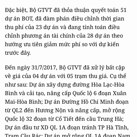
Đặc biệt, Bộ GTVT đã thỏa thuận quyết toán 51
dự án BOT, đã đàm phán điều chỉnh thời gian
thu phí của 23 dự án và đang tính toán điều
chỉnh phương án tài chính của 28 dự án theo
hướng ưu tiên giảm mức phí so với dự kiến
trước đây.
Đến ngày 31/7/2017, Bộ GTVT đã xử lý bất cập
về giá của 04 dự án với 05 trạm thu giá. Cụ thể
như sau: Dự án xây dựng đường Hòa Lạc-Hòa
Bình và cải tạo, nâng cấp Quốc lộ 6 đoạn Xuân
Mai-Hòa Bình; Dự án Đường Hồ Chí Minh đoạn
từ QL2 đến Hương Nộn và nâng cấp, mở rộng
Quốc lộ 32 đoạn từ Cổ Tiết đến cầu Trung Hà;
Dự án đầu tư XD QL 1A đoạn tránh TP Hà Tĩnh,
Trạm Cầu Rác; Dự án mở rộng QL 1A đoạn Nam