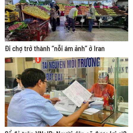
Đi chợ trở thành “nỗi ám ảnh” ở Iran