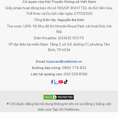
Cơ quan của Hội Truyền thông số Việt Nam
Giấy phép hoạt động báo chí số 165/GP-BVHTTDL do Bộ Văn hóa,
Thể thao và Du lịch cấp ngày 27/11/2025
Tổng Biên tập:
Nguyễn Bá Kiên
Tòa soạn: LK16-18, Khu đô thị Hinode Royal Park, xã Hoài Đức, Hà
Nội
Điện thoại/fax: (024)32 151175
VP đại diện tại miền Nam: Tầng 3, số 54, đường C1, phường Tân
Bình, TP.HCM
Email:
toasoan@viettimes.vn
Đường dây nóng:
0862 774 832
Liên hệ quảng cáo:
093 228 8166
® Chỉ được đăng tải nội dung thông tin khi có sự đồng ý bằng văn
bản của Tạp chí Viettimes.