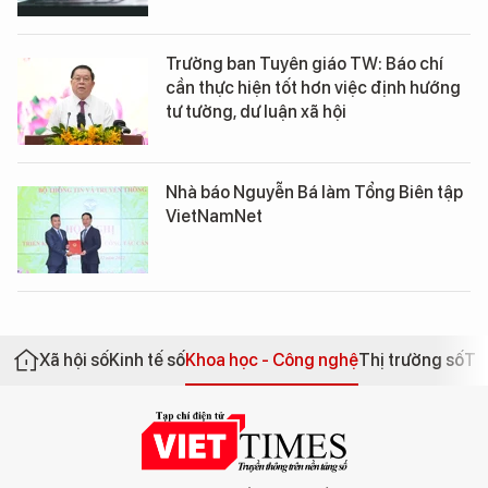
Trưởng ban Tuyên giáo TW: Báo chí
cần thực hiện tốt hơn việc định hướng
tư tưởng, dư luận xã hội
Nhà báo Nguyễn Bá làm Tổng Biên tập
VietNamNet
Xã hội số
Kinh tế số
Khoa học - Công nghệ
Thị trường số
Th