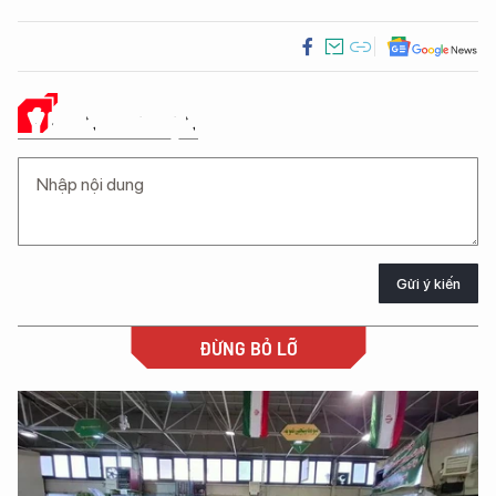
Ý KIẾN CỦA BẠN
Gửi ý kiến
ĐỪNG BỎ LỠ