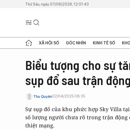
Thứ Sáu, ngày 07/08/2026, 12:01:43
XÃ HỘI SỐ
GÓC NHÌN
KINH TẾ SỐ
KHO
Biểu tượng cho sự t
sụp đổ sau trận độn
02/04/2025 08:35
Thu Quyên
Sự sụp đổ của khu phức hợp Sky Villa t
số lượng người chưa rõ trong trận động 
thiệt mạng.