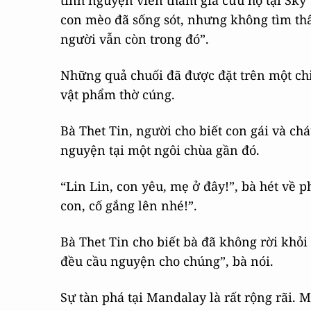
tình nguyện viên tham gia cứu hộ tại Sky V
con mèo đã sống sót, nhưng không tìm thấy
người vẫn còn trong đó”.
Những quả chuối đã được đặt trên một ch
vật phẩm thờ cúng.
Bà Thet Tin, người cho biết con gái và chá
nguyện tại một ngôi chùa gần đó.
“Lin Lin, con yêu, mẹ ở đây!”, bà hét về 
con, cố gắng lên nhé!”.
Bà Thet Tin cho biết bà đã không rời khỏi 
đều cầu nguyện cho chúng”, bà nói.
Sự tàn phá tại Mandalay là rất rộng rãi. 