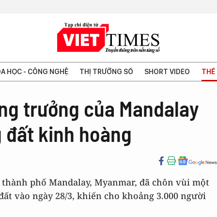
A HỌC - CÔNG NGHỆ
THỊ TRƯỜNG SỐ
SHORT VIDEO
THẾ 
ăng trưởng của Mandalay
g đất kinh hoàng
ại thành phố Mandalay, Myanmar, đã chôn vùi một
đất vào ngày 28/3, khiến cho khoảng 3.000 người