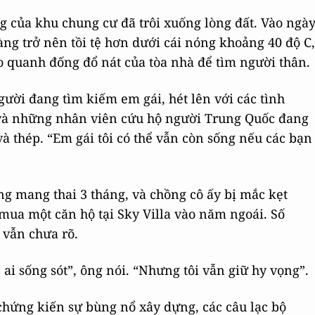
g của khu chung cư đã trôi xuống lòng đất. Vào ngà
àng trở nên tồi tệ hơn dưới cái nóng khoảng 40 độ C,
ao quanh đống đổ nát của tòa nhà để tìm người thân.
ười đang tìm kiếm em gái, hét lên với các tình
và những nhân viên cứu hộ người Trung Quốc đang
à thép. “Em gái tôi có thể vẫn còn sống nếu các bạn
g mang thai 3 tháng, và chồng cô ấy bị mắc kẹt
mua một căn hộ tại Sky Villa vào năm ngoái. Số
 vẫn chưa rõ.
 ai sống sót”, ông nói. “Nhưng tôi vẫn giữ hy vọng”.
ứng kiến sự bùng nổ xây dựng, các câu lạc bộ