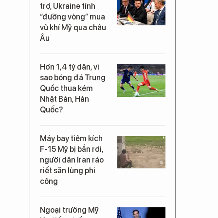
trợ, Ukraine tính
“đường vòng” mua
vũ khí Mỹ qua châu
Âu
Hơn 1,4 tỷ dân, vì
sao bóng đá Trung
Quốc thua kém
Nhật Bản, Hàn
Quốc?
Máy bay tiêm kích
F-15 Mỹ bị bắn rơi,
người dân Iran ráo
riết săn lùng phi
công
Ngoại trưởng Mỹ