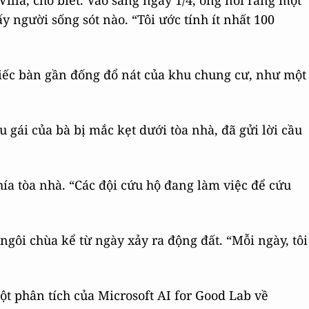
illa, cho biết. Vào sáng ngày 1/4, ông nói rằng một
 người sống sót nào. “Tôi ước tính ít nhất 100
iếc bàn gần đống đổ nát của khu chung cư, như một
u gái của bà bị mắc kẹt dưới tòa nhà, đã gửi lời cầu
phía tòa nhà. “Các đội cứu hộ đang làm việc để cứu
ngôi chùa kể từ ngày xảy ra động đất. “Mỗi ngày, tôi
Một phân tích của Microsoft AI for Good Lab về