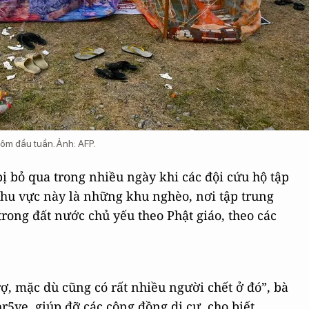
hôm đầu tuần. Ảnh: AFP.
 bỏ qua trong nhiều ngày khi các đội cứu hộ tập
khu vực này là những khu nghèo, nơi tập trung
rong đất nước chủ yếu theo Phật giáo, theo các
ợ, mặc dù cũng có rất nhiều người chết ở đó”, bà
r5ve, giúp đỡ các cộng đồng di cư, cho biết.