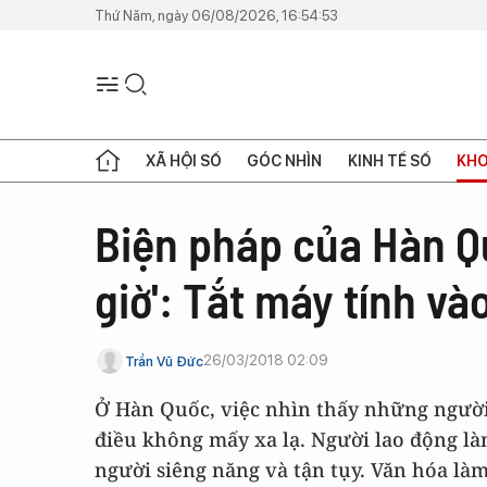
Thứ Năm, ngày 06/08/2026, 16:54:53
XÃ HỘI SỐ
GÓC NHÌN
KINH TẾ SỐ
KHO
Biện pháp của Hàn Q
giờ': Tắt máy tính và
26/03/2018 02:09
Trần Vũ Đức
Ở Hàn Quốc, việc nhìn thấy những người 
điều không mấy xa lạ. Người lao động l
người siêng năng và tận tụy. Văn hóa là