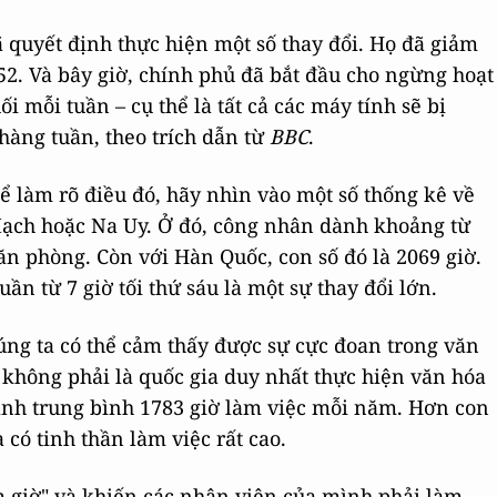
ã quyết định thực hiện một số thay đổi. Họ đã giảm
52. Và bây giờ, chính phủ đã bắt đầu cho ngừng hoạt
i mỗi tuần – cụ thể là tất cả các máy tính sẽ bị
 hàng tuần, theo trích dẫn từ
BBC
.
ể làm rõ điều đó, hãy nhìn vào một số thống kê về
ạch hoặc Na Uy. Ở đó, công nhân dành khoảng từ
ăn phòng. Còn với Hàn Quốc, con số đó là 2069 giờ.
uần từ 7 giờ tối thứ sáu là một sự thay đổi lớn.
húng ta có thể cảm thấy được sự cực đoan trong văn
 không phải là quốc gia duy nhất thực hiện văn hóa
ành trung bình 1783 giờ làm việc mỗi năm. Hơn con
 có tinh thần làm việc rất cao.
m giờ" và khiến các nhân viên của mình phải làm