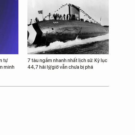
n tự
7 tàu ngầm nhanh nhất lịch sử: Kỷ lục
ăn minh
44,7 hải lý/giờ vẫn chưa bị phá