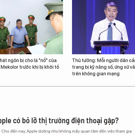
át ngôn bị cho là "nổ" của
Thủ tướng: Mỗi người dân cầ
 Mekolor trước khi bị khởi tố
trang bị kỹ năng số, ứng xử v
trên không gian mạng
ple có bỏ lỡ thị trường điện thoại gập?
– Cho đến nay, Apple dường như không mấy quan tâm đến việc tham gia