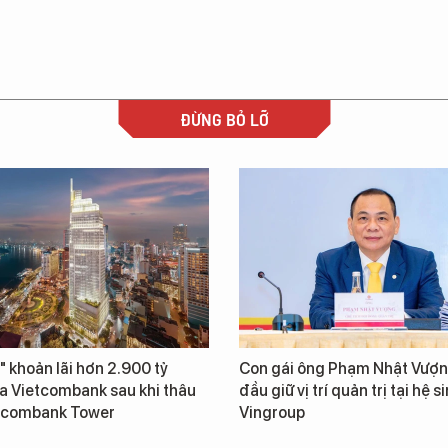
ĐỪNG BỎ LỠ
" khoản lãi hơn 2.900 tỷ
Con gái ông Phạm Nhật Vượn
a Vietcombank sau khi thâu
đầu giữ vị trí quản trị tại hệ s
tcombank Tower
Vingroup