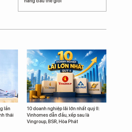
hàng đầu thế giới
g lần
10 doanh nghiệp lãi lớn nhất quý II:
inh thái
Vinhomes dẫn đầu, xếp sau là
Vingroup, BSR, Hòa Phát