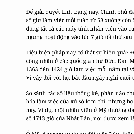
Để giải quyết tình trạng này, Chính phủ đ
số giờ làm việc mỗi tuần từ 68 xuống còn 
động tất cả các máy tính nhân viên vào cuố
ngưng hoạt động vào lúc 7 giờ tối thứ sáu
Liệu biện pháp này có thật sự hiệu quả? Đ
công nhân ở các quốc gia như Đức, Đan M
1363 đến 1424 giờ làm việc mỗi năm tại v
Vì vậy đối với họ, bắt đầu ngày nghỉ cuối t
So sánh các số liệu thống kê, phần nào c
hóa làm việc của xứ sở kim chi, nhưng họ
này. Ví dụ, một nhân viên ở Mỹ thường d
số 1713 giờ của Nhật Bản, nơi được xem là
Ở Mỹ, Amazon tự do áp đặt việc "làm thê