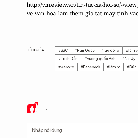
http://vnreview.vn/tin-tuc-xa-hoi-so/-/vi
ve-van-hoa-lam-them-gio-tat-may-tinh-vao
TỪ KHÓA:
#BBC
#Hàn Quốc
#lao động
#làm v
#Trích Dẫn
#Vương quốc Anh
#Na Uy
#website
#Facebook
#làm rõ
#Đức
Ý KIẾN CỦA BẠN