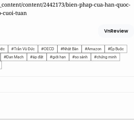
ew_content/content/2442173/bien-phap-cua-han-quoc-
-cuoi-tuan
VnReview
iệc
#Trần Vũ Đức
#OECD
#Nhật Bản
#Amazon
#Ép Buộc
#Đan Mạch
#áp đặt
#giới hạn
#so sánh
#chứng minh