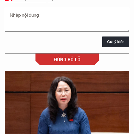
Gửi ý kiến
ĐỪNG BỎ LỠ