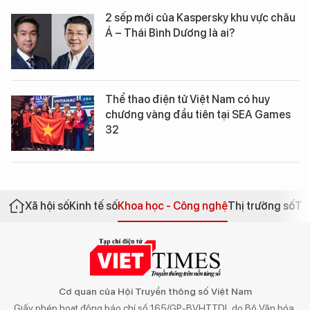
2 sếp mới của Kaspersky khu vực châu
Á – Thái Bình Dương là ai?
Thể thao điện tử Việt Nam có huy
chương vàng đầu tiên tại SEA Games
32
Xã hội số
Kinh tế số
Khoa học - Công nghệ
Thị trường số
Th
Cơ quan của Hội Truyền thông số Việt Nam
Giấy phép hoạt động báo chí số 165/GP-BVHTTDL do Bộ Văn hóa,