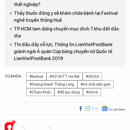
thất nghiệp?
Thầy thuốc đông y sẽ khám chữa bệnh tại Festival
nghề truyền thống Huế
TP.HCM tạm dừng chuyển mục đích 7 khu đất đắc
địa
Thi đấu đầy nỗ lực, Thông tin LienVietPostBank
giành ngôi Á quân Cúp bóng chuyền nữ Quốc tế
LienVietPostBank 2019
TỪ KHÓA:
#festival
#Sở VHTT Hà Nội
#đồ thờ
#Hoàng thành Thăng Long
#trò chơi dân gian
#Chạm Khắc
#đồ gia dụng
#mô tả
Ý KIẾN CỦA BẠN