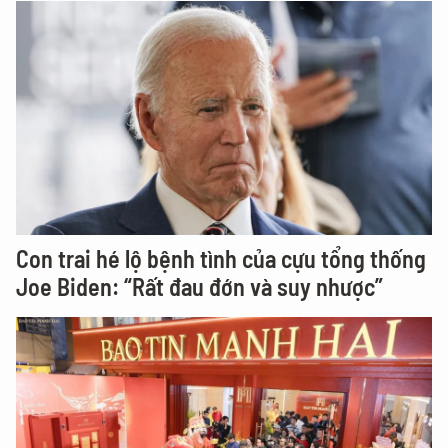
Con trai hé lộ bệnh tình của cựu tổng thống
Joe Biden: “Rất đau đớn và suy nhược”