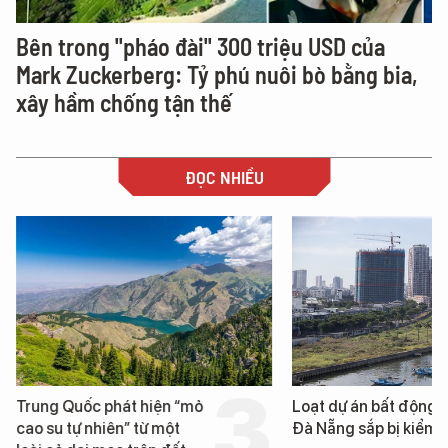
Bên trong "pháo đài" 300 triệu USD của
Mark Zuckerberg: Tỷ phú nuôi bò bằng bia,
xây hầm chống tận thế
ĐỌC NHIỀU
Trung Quốc phát hiện “mỏ
Loạt dự án bất động 
cao su tự nhiên” từ một
Đà Nẵng sắp bị kiểm t