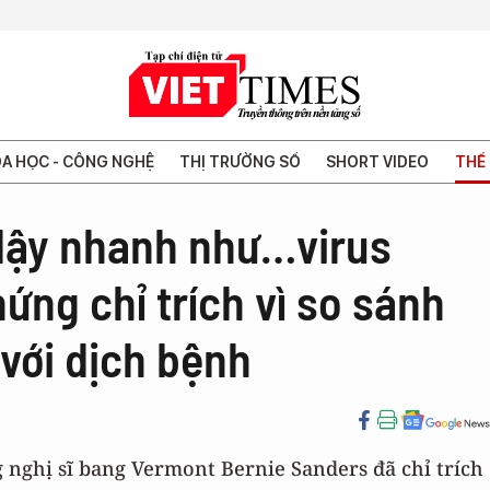
A HỌC - CÔNG NGHỆ
THỊ TRƯỜNG SỐ
SHORT VIDEO
THẾ 
 dậy nhanh như…virus
ng chỉ trích vì so sánh
với dịch bệnh
nghị sĩ bang Vermont Bernie Sanders đã chỉ trích