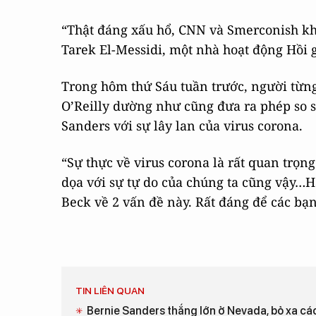
“Thật đáng xấu hổ, CNN và Smerconish khi
Tarek El-Messidi, một nhà hoạt động Hồi g
Trong hôm thứ Sáu tuần trước, người từn
O’Reilly dường như cũng đưa ra phép so s
Sanders với sự lây lan của virus corona.
“Sự thực về virus corona là rất quan trọn
dọa với sự tự do của chúng ta cũng vậy…H
Beck về 2 vấn đề này. Rất đáng để các bạn 
TIN LIÊN QUAN
Bernie Sanders thắng lớn ở Nevada, bỏ xa cá