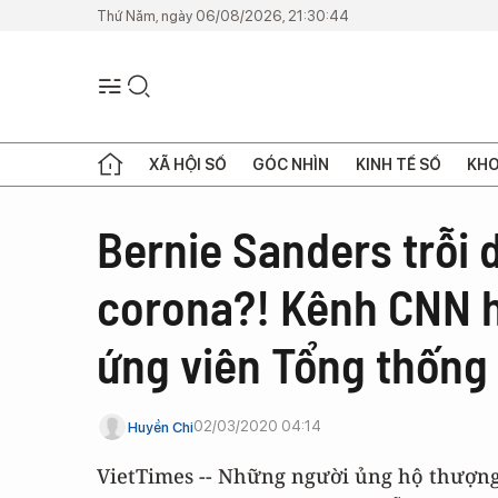
Thứ Năm, ngày 06/08/2026, 21:30:44
XÃ HỘI SỐ
GÓC NHÌN
KINH TẾ SỐ
KHO
Bernie Sanders trỗi
corona?! Kênh CNN hứ
ứng viên Tổng thống 
02/03/2020 04:14
Huyền Chi
VietTimes -- Những người ủng hộ thượng 