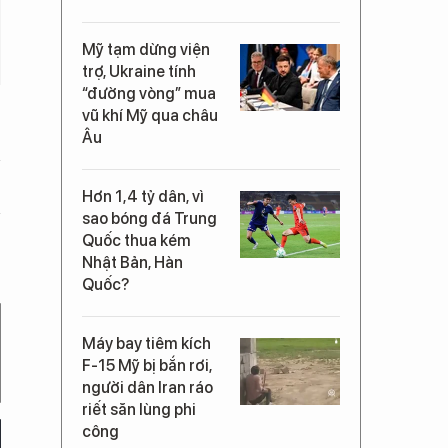
Mỹ tạm dừng viện
trợ, Ukraine tính
“đường vòng” mua
vũ khí Mỹ qua châu
Âu
Hơn 1,4 tỷ dân, vì
sao bóng đá Trung
Quốc thua kém
Nhật Bản, Hàn
Quốc?
Máy bay tiêm kích
F-15 Mỹ bị bắn rơi,
người dân Iran ráo
riết săn lùng phi
công