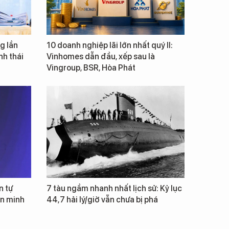
g lần
10 doanh nghiệp lãi lớn nhất quý II:
inh thái
Vinhomes dẫn đầu, xếp sau là
Vingroup, BSR, Hòa Phát
n tự
7 tàu ngầm nhanh nhất lịch sử: Kỷ lục
ăn minh
44,7 hải lý/giờ vẫn chưa bị phá