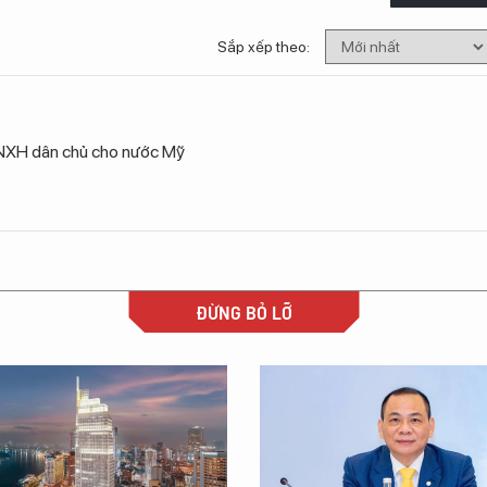
Sắp xếp theo:
CNXH dân chủ cho nước Mỹ
ĐỪNG BỎ LỠ