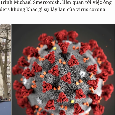
trình Michael Smerconish, liên quan tới việc ông
ders không khác gì sự lây lan của virus corona