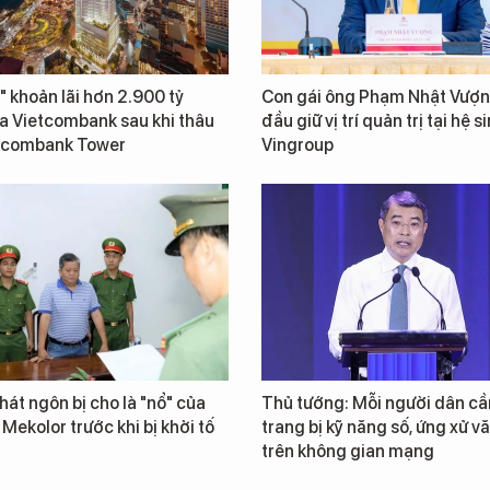
" khoản lãi hơn 2.900 tỷ
Con gái ông Phạm Nhật Vượn
a Vietcombank sau khi thâu
đầu giữ vị trí quản trị tại hệ s
tcombank Tower
Vingroup
át ngôn bị cho là "nổ" của
Thủ tướng: Mỗi người dân cầ
 Mekolor trước khi bị khởi tố
trang bị kỹ năng số, ứng xử v
trên không gian mạng