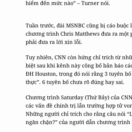
hiểm đến mức nào” – Turner nói.
Tuần trước, đài MSNBC cũng bị cáo buộc l
chương trình Chris Matthews đưa ra một ph
phải đưa ra lời xin lỗi.
Tuy nhiên, CNN còn hứng chỉ trích từ nh
biệt sau khi kênh này công bố bản báo cáo
ĐH Houston, trong đó nói rằng 3 tuyên bố 
thực”. 6 tuyên bố chưa rõ đúng hay sai.
Chương trình Saturday (Thứ Bảy) của CNN
các vấn đề chính trị lẫn trường hợp tử vo
Những người chỉ trích cho rằng câu nói “L
ngăn chặn?” của người dẫn chương trình l