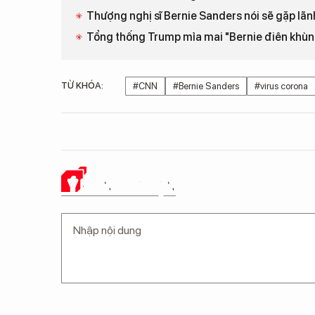
Thượng nghị sĩ Bernie Sanders nói sẽ gặp lã
Tổng thống Trump mỉa mai "Bernie điên khùn
TỪ KHÓA:
#CNN
#Bernie Sanders
#virus corona
Ý KIẾN CỦA BẠN