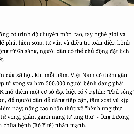
ưỡng có trình độ chuyên môn cao, tay nghề giỏỉ và
ể phát hiện sớm, tư vấn và diều trị toàn diện bệnh
ng từ 6h sáng, người dân có thể chủ động đặt lịch
t.
ớn của xã hội, khi mỗi năm, Việt Nam có thêm gần
ợp tử vong và hơn 300.000 người bệnh đang phải
 K mở thêm một cơ sở đặc biệt có ý nghĩa: "Phủ sóng
n, để người dân dễ dàng tiếp cận, tầm soát và kịp
 hiểm này; nâng cao nhận thức về "bệnh ung thư
 tử vong, giảm gánh nặng từ ung thư" - Ông Lương
m chữa bệnh (Bộ Y tế) nhấn mạnh.