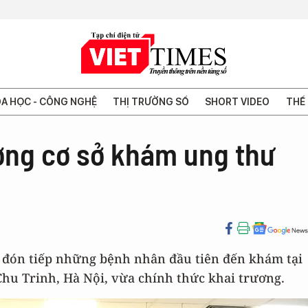
A HỌC - CÔNG NGHỆ
THỊ TRƯỜNG SỐ
SHORT VIDEO
THẾ 
ương cơ sở khám ung thư
đã đón tiếp những bệnh nhân đầu tiên đến khám tại
Chu Trinh, Hà Nội, vừa chính thức khai trương.