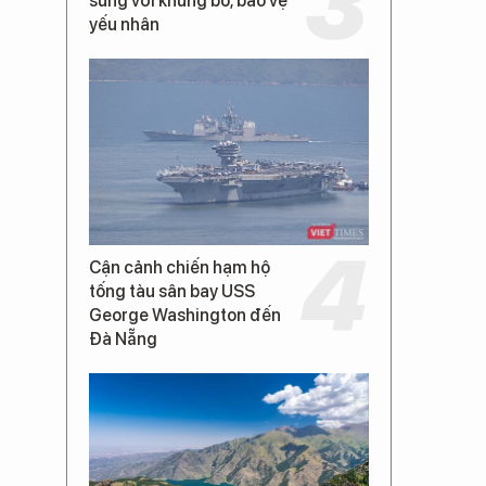
súng với khủng bố, bảo vệ
yếu nhân
Cận cảnh chiến hạm hộ
tống tàu sân bay USS
George Washington đến
Đà Nẵng