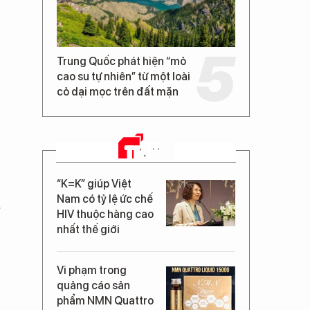
Trung Quốc phát hiện “mỏ
cao su tự nhiên” từ một loài
cỏ dại mọc trên đất mặn
TIN MỚI
“K=K” giúp Việt
Nam có tỷ lệ ức chế
"
HIV thuộc hàng cao
nhất thế giới
Vi phạm trong
quảng cáo sản
phẩm NMN Quattro