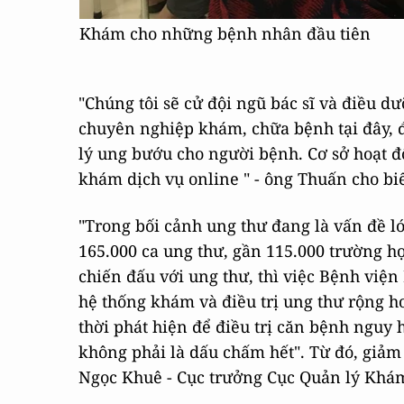
Khám cho những bệnh nhân đầu tiên
"Chúng tôi sẽ cử đội ngũ bác sĩ và điều d
chuyên nghiệp khám, chữa bệnh tại đây, đ
lý ung bướu cho người bệnh. Cơ sở hoạt độ
khám dịch vụ online " - ông Thuấn cho biế
"Trong bối cảnh ung thư đang là vấn đề l
165.000 ca ung thư, gần 115.000 trường h
chiến đấu với ung thư, thì việc Bệnh viện
hệ thống khám và điều trị ung thư rộng hơ
thời phát hiện để điều trị căn bệnh nguy
không phải là dấu chấm hết". Từ đó, giảm
Ngọc Khuê - Cục trưởng Cục Quản lý Khá