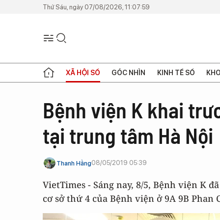
Thứ Sáu, ngày 07/08/2026, 11:07:59
XÃ HỘI SỐ
GÓC NHÌN
KINH TẾ SỐ
KHO
Bệnh viện K khai tr
tại trung tâm Hà Nội
08/05/2019 05:39
Thanh Hằng
VietTimes - Sáng nay, 8/5, Bệnh viện K 
cơ sở thứ 4 của Bệnh viện ở 9A 9B Phan 