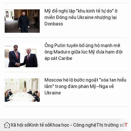
Mỹ đề nghị lập "khu kinh tế tự do" ở
miền Đông nếu Ukraine nhượng lại
Donbass
Ông Putin tuyên bố ủng hộ mạnh mẽ
ông Maduro giữa lúc Mỹ đưa hạm đội
áp sát Caribe
Moscow hé lộ bước ngoặt "xóa tan hiểu
lầm" trong đàm phán Mỹ–Nga về
Ukraine
Xã hội số
Kinh tế số
Khoa học - Công nghệ
Thị trường số
Th