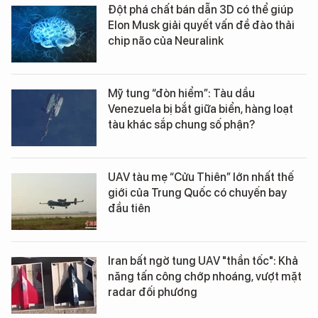
Đột phá chất bán dẫn 3D có thể giúp
Elon Musk giải quyết vấn đề đào thải
chip não của Neuralink
Mỹ tung “đòn hiểm”: Tàu dầu
Venezuela bị bắt giữa biển, hàng loạt
tàu khác sắp chung số phận?
UAV tàu mẹ “Cửu Thiên” lớn nhất thế
giới của Trung Quốc có chuyến bay
đầu tiên
Iran bất ngờ tung UAV "thần tốc": Khả
năng tấn công chớp nhoáng, vượt mặt
radar đối phương