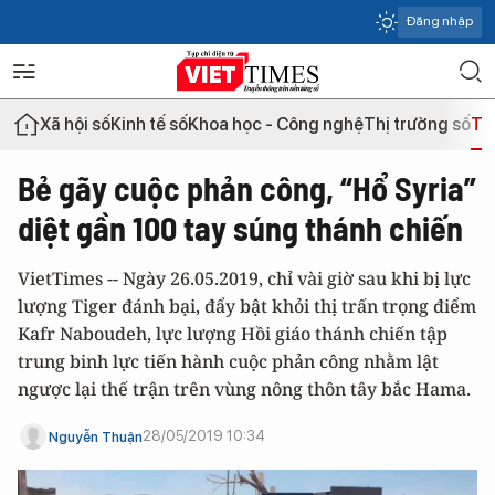
Đăng nhập
Xã hội số
Kinh tế số
Khoa học - Công nghệ
Thị trường số
Th
Bẻ gãy cuộc phản công, “Hổ Syria”
diệt gần 100 tay súng thánh chiến
VietTimes -- Ngày 26.05.2019, chỉ vài giờ sau khi bị lực
lượng Tiger đánh bại, đẩy bật khỏi thị trấn trọng điểm
Kafr Naboudeh, lực lượng Hồi giáo thánh chiến tập
trung binh lực tiến hành cuộc phản công nhằm lật
ngược lại thế trận trên vùng nông thôn tây bắc Hama.
28/05/2019 10:34
Nguyễn Thuận