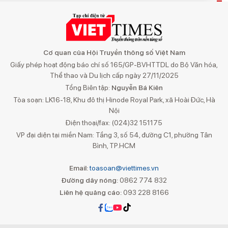
Cơ quan của Hội Truyền thông số Việt Nam
Giấy phép hoạt động báo chí số 165/GP-BVHTTDL do Bộ Văn hóa,
Thể thao và Du lịch cấp ngày 27/11/2025
Tổng Biên tập:
Nguyễn Bá Kiên
Tòa soạn: LK16-18, Khu đô thị Hinode Royal Park, xã Hoài Đức, Hà
Nội
Điện thoại/fax: (024)32 151175
VP đại diện tại miền Nam: Tầng 3, số 54, đường C1, phường Tân
Bình, TP.HCM
Email:
toasoan@viettimes.vn
Đường dây nóng:
0862 774 832
Liên hệ quảng cáo:
093 228 8166