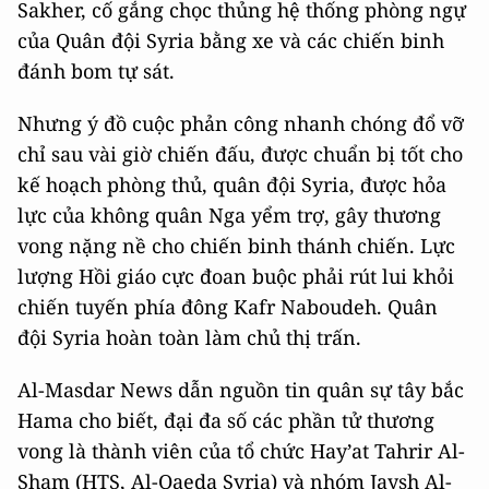
Sakher, cố gắng chọc thủng hệ thống phòng ngự
của Quân đội Syria bằng xe và các chiến binh
đánh bom tự sát.
Nhưng ý đồ cuộc phản công nhanh chóng đổ vỡ
chỉ sau vài giờ chiến đấu, được chuẩn bị tốt cho
kế hoạch phòng thủ, quân đội Syria, được hỏa
lực của không quân Nga yểm trợ, gây thương
vong nặng nề cho chiến binh thánh chiến. Lực
lượng Hồi giáo cực đoan buộc phải rút lui khỏi
chiến tuyến phía đông Kafr Naboudeh. Quân
đội Syria hoàn toàn làm chủ thị trấn.
Al-Masdar News dẫn nguồn tin quân sự tây bắc
Hama cho biết, đại đa số các phần tử thương
vong là thành viên của tổ chức Hay’at Tahrir Al-
Sham (HTS, Al-Qaeda Syria) và nhóm Jaysh Al-