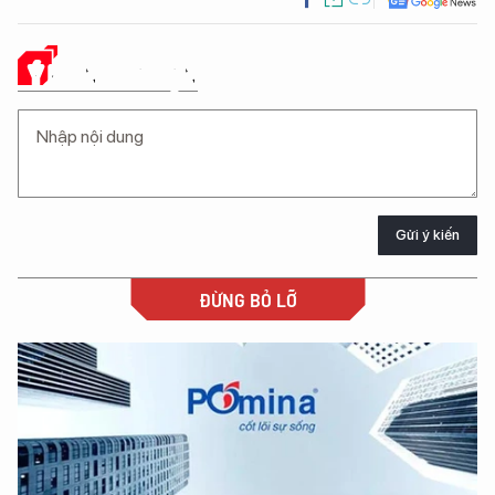
Ý KIẾN CỦA BẠN
Gửi ý kiến
ĐỪNG BỎ LỠ