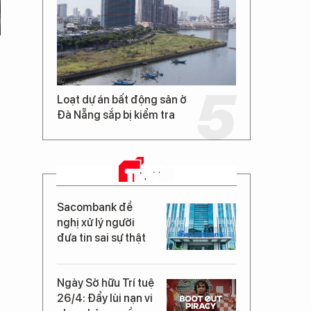
Loạt dự án bất động sản ở
Đà Nẵng sắp bị kiểm tra
TIN MỚI
Sacombank đề
nghị xử lý người
đưa tin sai sự thật
Ngày Sở hữu Trí tuệ
26/4: Đẩy lùi nạn vi