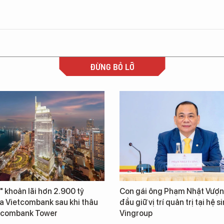
ĐỪNG BỎ LỠ
" khoản lãi hơn 2.900 tỷ
Con gái ông Phạm Nhật Vượn
a Vietcombank sau khi thâu
đầu giữ vị trí quản trị tại hệ s
tcombank Tower
Vingroup