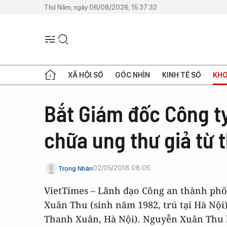
Thứ Năm, ngày 06/08/2026, 15:37:32
XÃ HỘI SỐ
GÓC NHÌN
KINH TẾ SỐ
KHO
Bắt Giám đốc Công t
chữa ung thư giả từ 
02/05/2018 08:05
Trọng Nhân
VietTimes – Lãnh đạo Công an thành phố
Xuân Thu (sinh năm 1982, trú tại Hà Nội
Thanh Xuân, Hà Nội). Nguyễn Xuân Thu 