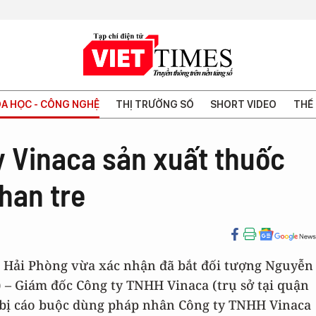
A HỌC - CÔNG NGHỆ
THỊ TRƯỜNG SỐ
SHORT VIDEO
THẾ 
y Vinaca sản xuất thuốc
than tre
 Hải Phòng vừa xác nhận đã bắt đối tượng Nguyễn
) – Giám đốc Công ty TNHH Vinaca (trụ sở tại quận
bị cáo buộc dùng pháp nhân Công ty TNHH Vinaca