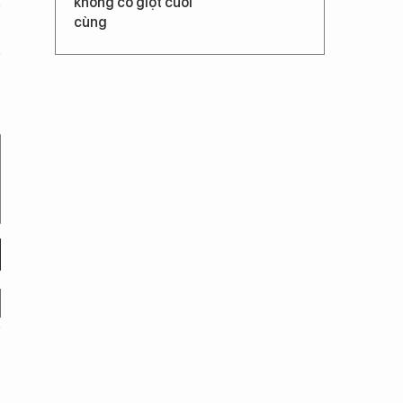
không có giọt cuối
cùng