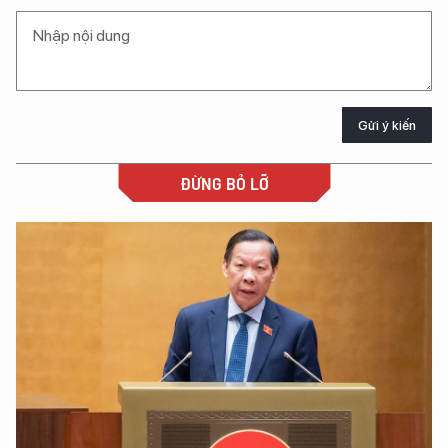
Gửi ý kiến
ĐỪNG BỎ LỠ