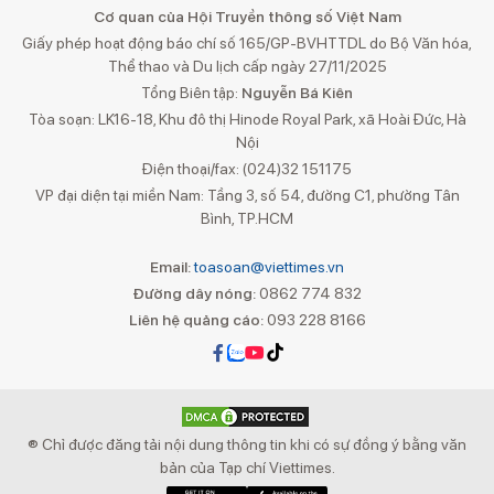
Cơ quan của Hội Truyền thông số Việt Nam
Giấy phép hoạt động báo chí số 165/GP-BVHTTDL do Bộ Văn hóa,
Thể thao và Du lịch cấp ngày 27/11/2025
Tổng Biên tập:
Nguyễn Bá Kiên
Tòa soạn: LK16-18, Khu đô thị Hinode Royal Park, xã Hoài Đức, Hà
Nội
Điện thoại/fax: (024)32 151175
VP đại diện tại miền Nam: Tầng 3, số 54, đường C1, phường Tân
Bình, TP.HCM
Email:
toasoan@viettimes.vn
Đường dây nóng:
0862 774 832
Liên hệ quảng cáo:
093 228 8166
® Chỉ được đăng tải nội dung thông tin khi có sự đồng ý bằng văn
bản của Tạp chí Viettimes.