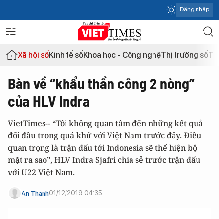
Đăng nhập
Xã hội số
Kinh tế số
Khoa học - Công nghệ
Thị trường số
Th
Bàn về “khẩu thần công 2 nòng”
của HLV Indra
VietTimes-- “Tôi không quan tâm đến những kết quả
đối đầu trong quá khứ với Việt Nam trước đây. Điều
quan trọng là trận đấu tới Indonesia sẽ thể hiện bộ
mặt ra sao”, HLV Indra Sjafri chia sẻ trước trận đấu
với U22 Việt Nam.
01/12/2019 04:35
An Thanh