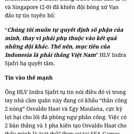
và Singapore (2-0) đã khiến đội bóng xứ Vạn
đảo tự tin tuyên bố:
“
Chúng tôi muốn tự quyết định số phận của
mình, thay vì phải phụ thuộc vào kết quả
những đội khác. Thế nên, mục tiêu của
Indonesia là phải thắng Việt Nam
” HLV Indra
Sjafri hạ quyết tâm.
Tin vào thế mạnh
Ông HLV Indra Sjafri tụ tin nói điều đó vì trong
tay nhà cầm quân này đang có khẩu “thần công
2 nòng” Osvaldo Haat và Egy Maulana, cực kỳ
lợi hại cho lối đá phòng ngự phản công. Việc có
2 bàn thắng và 1 pha kiến tạo Osvaldo Haat cho
thấy mình là “sát thủ” thực sự tại SEA Games