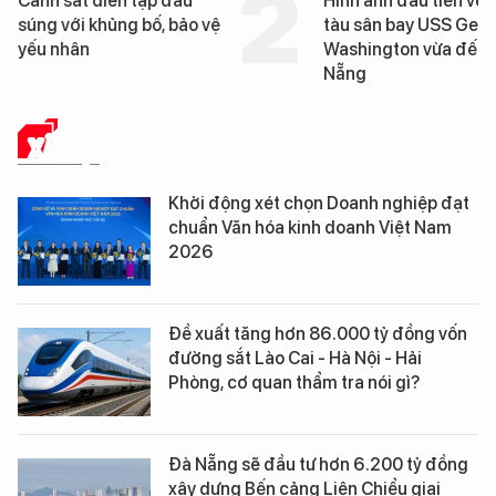
Cảnh sát diễn tập đấu
Hình ảnh đầu tiên về 
súng với khủng bố, bảo vệ
tàu sân bay USS Geo
yếu nhân
Washington vừa đến 
Nẵng
XÃ HỘI
Khởi động xét chọn Doanh nghiệp đạt
chuẩn Văn hóa kinh doanh Việt Nam
2026
Đề xuất tăng hơn 86.000 tỷ đồng vốn
đường sắt Lào Cai - Hà Nội - Hải
Phòng, cơ quan thẩm tra nói gì?
Đà Nẵng sẽ đầu tư hơn 6.200 tỷ đồng
xây dựng Bến cảng Liên Chiểu giai