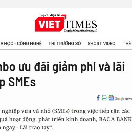
A HỌC - CÔNG NGHỆ
THỊ TRƯỜNG SỐ
SHORT VIDEO
THẾ 
o ưu đãi giảm phí và lãi
ệp SMEs
 nghiệp vừa và nhỏ (SMEs) trong việc tiếp cận các
 quả hoạt động, phát triển kinh doanh, BAC A BANK
ngay - Lãi trao tay”.