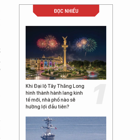
n
ĐỌC NHIỀU
n
”
ố
h
o
Khi Đại lộ Tây Thăng Long
n
hình thành hành lang kinh
tế mới, nhà phố nào sẽ
hưởng lợi đầu tiên?
à
c
m