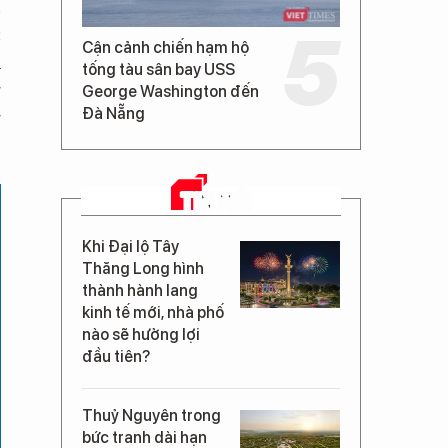
n
c
Cận cảnh chiến hạm hộ
h
tống tàu sân bay USS
g
George Washington đến
Đà Nẵng
g
TIN MỚI
Khi Đại lộ Tây
Thăng Long hình
thành hành lang
kinh tế mới, nhà phố
nào sẽ hưởng lợi
đầu tiên?
Thuỷ Nguyên trong
bức tranh dài hạn