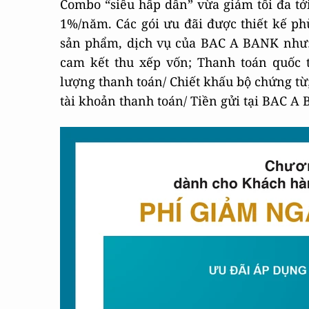
Combo “siêu hấp dẫn” vừa giảm tối đa tới
1%/năm. Các gói ưu đãi được thiết kế ph
sản phẩm, dịch vụ của BAC A BANK như:
cam kết thu xếp vốn; Thanh toán quốc 
lượng thanh toán/ Chiết khấu bộ chứng từ;
tài khoản thanh toán/ Tiền gửi tại BAC A