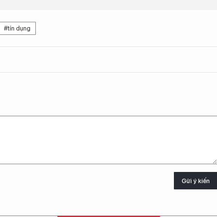
#tín dụng
Gửi ý kiến