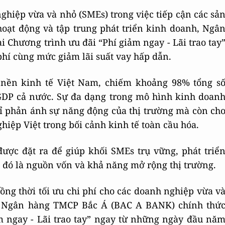
nghiệp vừa và nhỏ (SMEs) trong việc tiếp cận các sả
hoạt động và tập trung phát triển kinh doanh, Ngâ
Chương trình ưu đãi “Phí giảm ngay - Lãi trao tay
hí cùng mức giảm lãi suất vay hấp dẫn.
 nền kinh tế Việt Nam, chiếm khoảng 98% tổng s
DP cả nước. Sự đa dạng trong mô hình kinh doan
ỉ phản ánh sự năng động của thị trường mà còn ch
iệp Việt trong bối cảnh kinh tế toàn cầu hóa.
được đặt ra để giúp khối SMEs trụ vững, phát triể
đó là nguồn vốn và khả năng mở rộng thị trường.
g thời tối ưu chi phí cho các doanh nghiệp vừa v
ụ, Ngân hàng TMCP Bắc Á (BAC A BANK) chính thứ
ảm ngay - Lãi trao tay” ngay từ những ngày đầu nă