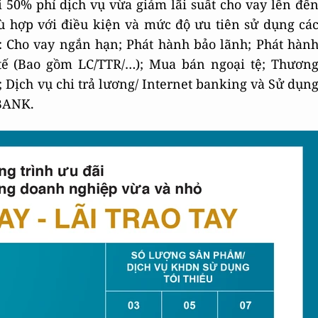
 50% phí dịch vụ vừa giảm lãi suất cho vay lên đế
ù hợp với điều kiện và mức độ ưu tiên sử dụng cá
 Cho vay ngắn hạn; Phát hành bảo lãnh; Phát hàn
tế (Bao gồm LC/TTR/…); Mua bán ngoại tệ; Thươn
 Dịch vụ chi trả lương/ Internet banking và Sử dụn
 BANK.