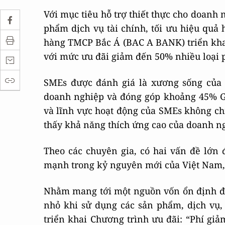
Với mục tiêu hỗ trợ thiết thực cho doanh 
phẩm dịch vụ tài chính, tối ưu hiệu quả 
hàng TMCP Bắc Á (BAC A BANK) triển khai 
với mức ưu đãi giảm đến 50% nhiều loại p
SMEs được đánh giá là xương sống của
doanh nghiệp và đóng góp khoảng 45% G
và lĩnh vực hoạt động của SMEs không ch
thấy khả năng thích ứng cao của doanh ngh
Theo các chuyên gia, có hai vấn đề lớn 
mạnh trong kỷ nguyên mới của Việt Nam, 
Nhằm mang tới một nguồn vốn ổn định đồn
nhỏ khi sử dụng các sản phẩm, dịch v
triển khai Chương trình ưu đãi: “Phí gi