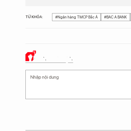
TỪ KHÓA:
#Ngân hàng TMCP Bắc Á
#BAC A BANK
Ý KIẾN CỦA BẠN