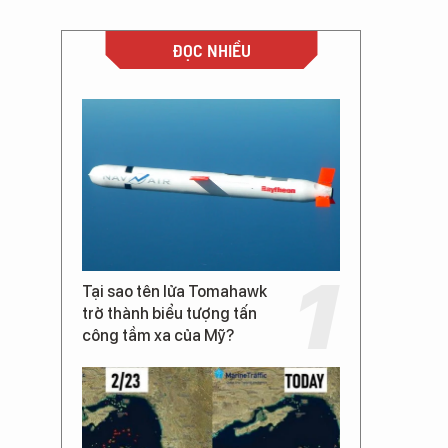
ĐỌC NHIỀU
Tại sao tên lửa Tomahawk
trở thành biểu tượng tấn
công tầm xa của Mỹ?