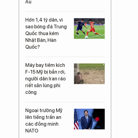
Âu
Hơn 1,4 tỷ dân, vì
sao bóng đá Trung
Quốc thua kém
Nhật Bản, Hàn
Quốc?
Máy bay tiêm kích
F-15 Mỹ bị bắn rơi,
người dân Iran ráo
riết săn lùng phi
công
Ngoại trưởng Mỹ
lên tiếng trấn an
các đồng minh
NATO