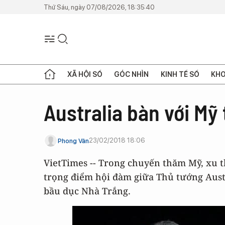
Thứ Sáu, ngày 07/08/2026, 18:35:40
XÃ HỘI SỐ
GÓC NHÌN
KINH TẾ SỐ
KHO
Australia bàn với Mỹ
23/02/2018 18:06
Phong Vân
VietTimes -- Trong chuyến thăm Mỹ, xu 
trọng điểm hội đàm giữa Thủ tướng Aust
bầu dục Nhà Trắng.