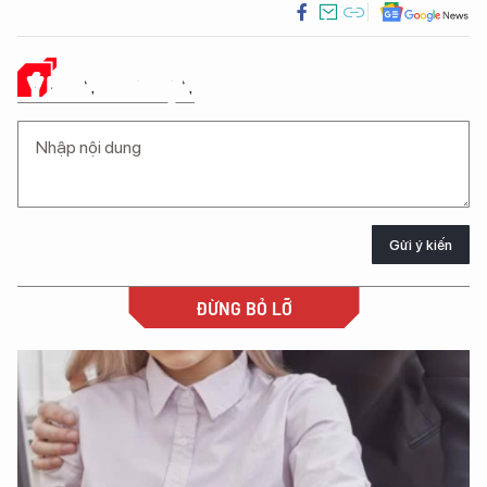
Ý KIẾN CỦA BẠN
Gửi ý kiến
ĐỪNG BỎ LỠ