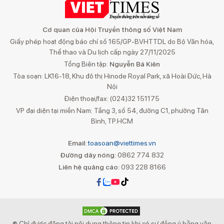
Cơ quan của Hội Truyền thông số Việt Nam
Giấy phép hoạt động báo chí số 165/GP-BVHTTDL do Bộ Văn hóa,
Thể thao và Du lịch cấp ngày 27/11/2025
Tổng Biên tập:
Nguyễn Bá Kiên
Tòa soạn: LK16-18, Khu đô thị Hinode Royal Park, xã Hoài Đức, Hà
Nội
Điện thoại/fax: (024)32 151175
VP đại diện tại miền Nam: Tầng 3, số 54, đường C1, phường Tân
Bình, TP.HCM
Email:
toasoan@viettimes.vn
Đường dây nóng:
0862 774 832
Liên hệ quảng cáo:
093 228 8166
® Chỉ được đăng tải nội dung thông tin khi có sự đồng ý bằng văn