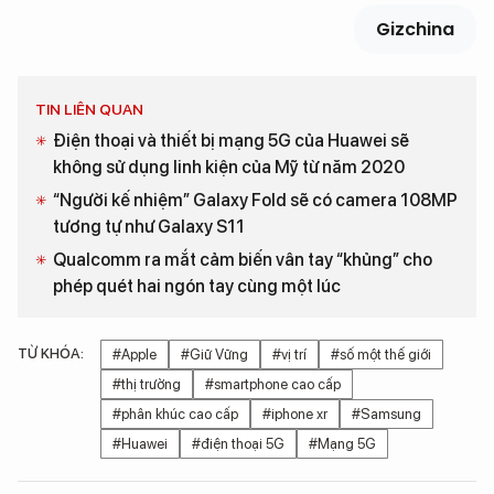
Gizchina
TIN LIÊN QUAN
Điện thoại và thiết bị mạng 5G của Huawei sẽ
không sử dụng linh kiện của Mỹ từ năm 2020
“Người kế nhiệm” Galaxy Fold sẽ có camera 108MP
tương tự như Galaxy S11
Qualcomm ra mắt cảm biến vân tay “khủng” cho
phép quét hai ngón tay cùng một lúc
TỪ KHÓA:
#Apple
#Giữ Vững
#vị trí
#số một thế giới
#thị trường
#smartphone cao cấp
#phân khúc cao cấp
#iphone xr
#Samsung
#Huawei
#điện thoại 5G
#Mạng 5G