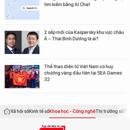
tìm kiếm bằng AI Chat
2 sếp mới của Kaspersky khu vực châu
Á – Thái Bình Dương là ai?
Thể thao điện tử Việt Nam có huy
chương vàng đầu tiên tại SEA Games
32
Xã hội số
Kinh tế số
Khoa học - Công nghệ
Thị trường số
Th