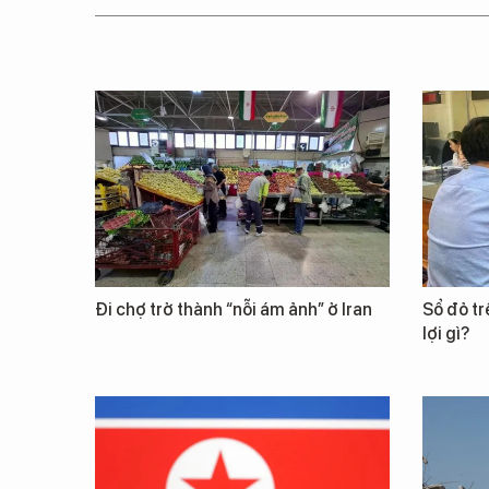
Đi chợ trở thành “nỗi ám ảnh” ở Iran
Sổ đỏ t
lợi gì?