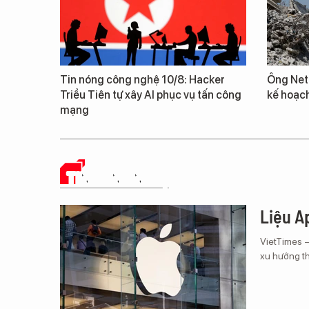
Tin nóng công nghệ 10/8: Hacker
Ông Net
Triều Tiên tự xây AI phục vụ tấn công
kế hoạc
mạng
TIN CÔNG NGHỆ
Liệu Ap
VietTimes 
xu hướng th