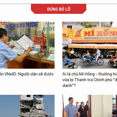
ĐỪNG BỎ LỠ
rên VNeID: Người dân sẽ được
Ai là chủ Mi Hồng - thương h
vừa bị Thanh tra Chính phủ "
danh"?