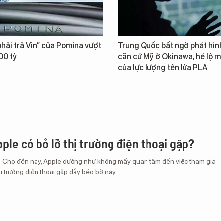
hải trả Vin” của Pomina vượt
Trung Quốc bất ngờ phát hìn
00 tỷ
căn cứ Mỹ ở Okinawa, hé lộ m
của lực lượng tên lửa PLA
ple có bỏ lỡ thị trường điện thoại gập?
– Cho đến nay, Apple dường như không mấy quan tâm đến việc tham gia
ị trường điện thoại gập đầy béo bở này.