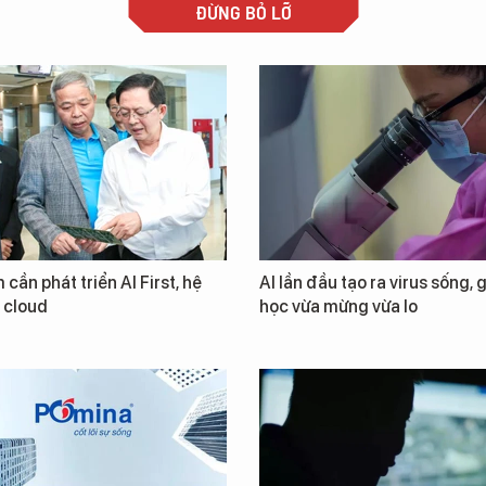
ĐỪNG BỎ LỠ
 cần phát triển AI First, hệ
AI lần đầu tạo ra virus sống, 
i cloud
học vừa mừng vừa lo