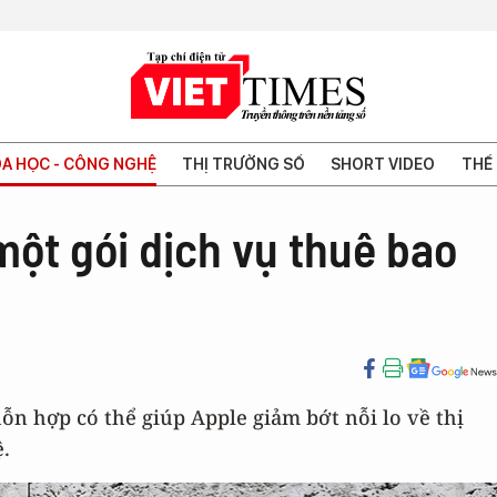
A HỌC - CÔNG NGHỆ
THỊ TRƯỜNG SỐ
SHORT VIDEO
THẾ 
một gói dịch vụ thuê bao
ỗn hợp có thể giúp Apple giảm bớt nỗi lo về thị
.