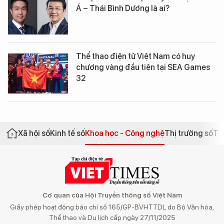
Á – Thái Bình Dương là ai?
Thể thao điện tử Việt Nam có huy
chương vàng đầu tiên tại SEA Games
32
Xã hội số
Kinh tế số
Khoa học - Công nghệ
Thị trường số
Th
Cơ quan của Hội Truyền thông số Việt Nam
Giấy phép hoạt động báo chí số 165/GP-BVHTTDL do Bộ Văn hóa,
Thể thao và Du lịch cấp ngày 27/11/2025