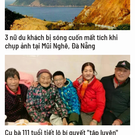
3 nữ du khách bị sóng cuốn mất tích khi
chụp ảnh tại Mũi Nghê, Đà Nẵng
Cụ bà 111 tuổi tiết lộ bí quyết "tập luyện"