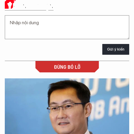
Ý KIẾN CỦA BẠN
Gửi ý kiến
ĐỪNG BỎ LỠ