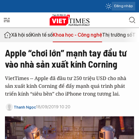
Đăng nhập
Xã hội số
Kinh tế số
Khoa học - Công nghệ
Thị trường số
Th
Apple “chơi lớn” mạnh tay đầu tư
vào nhà sản xuất kính Corning
VietTimes -- Apple đã đầu tư 250 triệu USD cho nhà
sản xuất kính Corning để đẩy mạnh quá trình phát
triển kính “siêu bền” cho iPhone trong tương lai.
18/09/2019 10:20
Thanh Ngọc