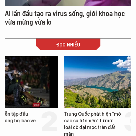
AI lần đầu tạo ra virus sống, giới khoa học
vừa mừng vừa lo
ĐỌC NHIỀU
Trung Quốc phát hiện “mỏ
Loạt dự án bất động 
cao su tự nhiên” từ một
Đà Nẵng sắp bị kiểm t
loài cỏ dại mọc trên đất
mặn