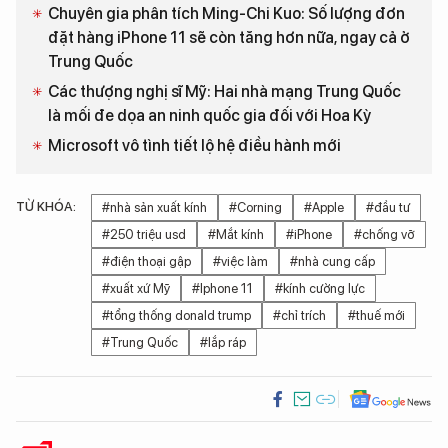
Chuyên gia phân tích Ming-Chi Kuo: Số lượng đơn
đặt hàng iPhone 11 sẽ còn tăng hơn nữa, ngay cả ở
Trung Quốc
Các thượng nghị sĩ Mỹ: Hai nhà mạng Trung Quốc
là mối đe dọa an ninh quốc gia đối với Hoa Kỳ
Microsoft vô tình tiết lộ hệ điều hành mới
TỪ KHÓA:
#nhà sản xuất kính
#Corning
#Apple
#đầu tư
#250 triệu usd
#Mắt kính
#iPhone
#chống vỡ
#điện thoại gập
#việc làm
#nhà cung cấp
#xuất xứ Mỹ
#Iphone 11
#kính cường lực
#tổng thống donald trump
#chỉ trích
#thuế mới
#Trung Quốc
#lắp ráp