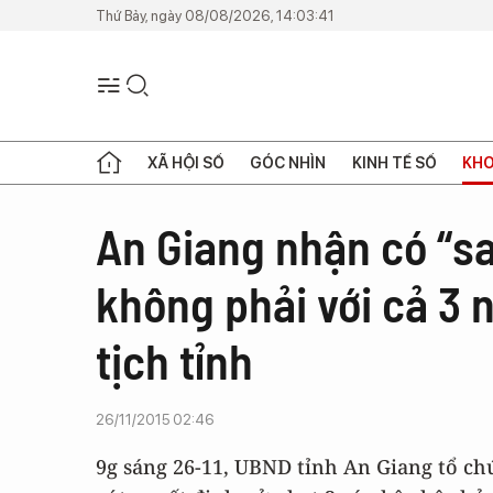
Thứ Bảy, ngày 08/08/2026, 14:03:41
XÃ HỘI SỐ
GÓC NHÌN
KINH TẾ SỐ
KHO
An Giang nhận có “sai
không phải với cả 3 n
tịch tỉnh
26/11/2015 02:46
9g sáng 26-11, UBND tỉnh An Giang tổ ch