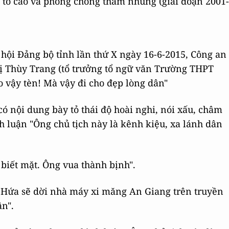
i tố cáo và phòng chống tham nhũng (giai đoạn 2001-
 hội Đảng bộ tỉnh lần thứ X ngày 16-6-2015, Công an
hị Thùy Trang (tổ trưởng tổ ngữ văn Trường THPT
 vậy tèn! Mà vậy đi cho đẹp lòng dân"
 có nội dung bày tỏ thái độ hoài nghi, nói xấu, châm
h luận "Ông chủ tịch này là kênh kiệu, xa lánh dân
biết mặt. Ông vua thành bịnh".
. Hứa sẽ dời nhà máy xi măng An Giang trên truyền
ân".