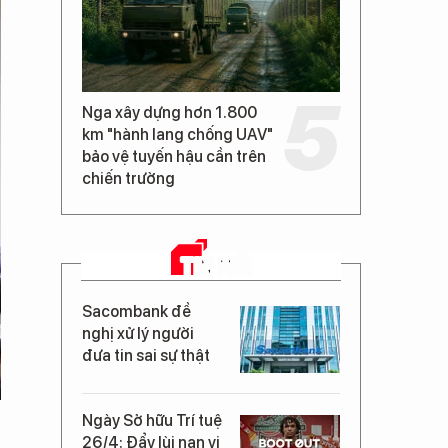
Nga xây dựng hơn 1.800
km "hành lang chống UAV"
bảo vệ tuyến hậu cần trên
chiến trường
TIN MỚI
Sacombank đề
nghị xử lý người
đưa tin sai sự thật
Ngày Sở hữu Trí tuệ
26/4: Đẩy lùi nạn vi