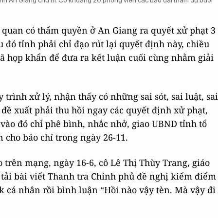
nh An Giang chủ trì. Có khoảng 20 phóng viên các báo đài tham dự buổi
ơ quan có thẩm quyền ở An Giang ra quyết xử phạt 3
u đó tỉnh phải chỉ đạo rút lại quyết định này, chiều
ã họp khẩn để đưa ra kết luận cuối cùng nhằm giải
 trình xử lý, nhận thấy có những sai sót, sai luật, sai
 đề xuất phải thu hồi ngay các quyết định xử phạt,
 vào đó chỉ phê bình, nhắc nhở, giao UBND tỉnh tổ
 cho báo chí trong ngày 26-11.
o trên mạng, ngày 16-6, cô Lê Thị Thùy Trang, giáo
ải bài viết Thanh tra Chính phủ đề nghị kiểm điểm
 cá nhân rồi bình luận “Hồi nào vậy tèn. Mà vậy đi