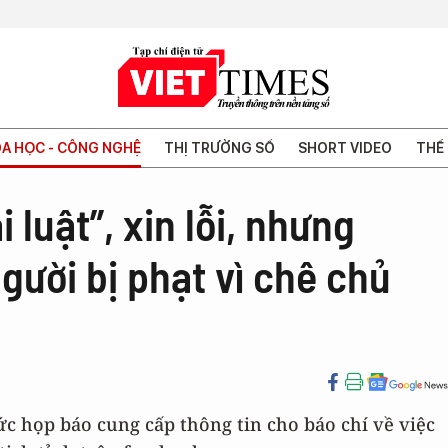
A HỌC - CÔNG NGHỆ
THỊ TRƯỜNG SỐ
SHORT VIDEO
THẾ 
 luật”, xin lỗi, nhưng
gười bị phạt vì chê chủ
ức họp báo cung cấp thông tin cho báo chí về việc