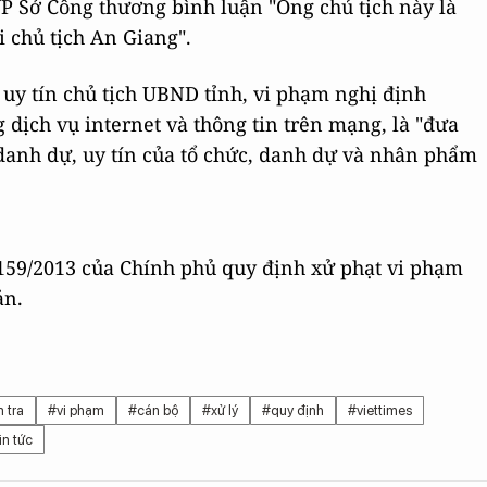
P Sở Công thương bình luận "Ông chủ tịch này là
i chủ tịch An Giang".
 uy tín chủ tịch UBND tỉnh, vi phạm nghị định
 dịch vụ internet và thông tin trên mạng, là "đưa
danh dự, uy tín của tổ chức, danh dự và nhân phẩm
 159/2013 của Chính phủ quy định xử phạt vi phạm
ản.
 tra
#vi phạm
#cán bộ
#xử lý
#quy định
#viettimes
in tức