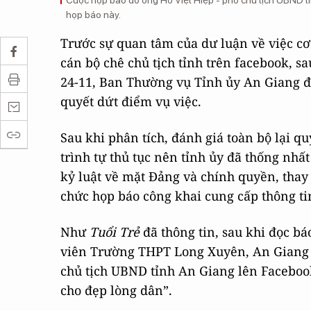
Cuộc họp báo do ông Hồ Việt Hiệp - phó chủ tịch UBND tỉ
họp báo này.
Trước sự quan tâm của dư luận về việc c
cán bộ chê chủ tịch tỉnh trên facebook, sa
24-11, Ban Thường vụ Tỉnh ủy An Giang đ
quyết dứt điểm vụ việc.
Sau khi phân tích, đánh giá toàn bộ lại quy
trình tự thủ tục nên tỉnh ủy đã thống nhất
kỷ luật về mặt Đảng và chính quyền, thay
chức họp báo công khai cung cấp thông tin
Như
Tuổi Trẻ
đã thông tin, sau khi đọc bá
viên Trường THPT Long Xuyên, An Giang t
chủ tịch UBND tỉnh An Giang lên Facebook
cho đẹp lòng dân”.