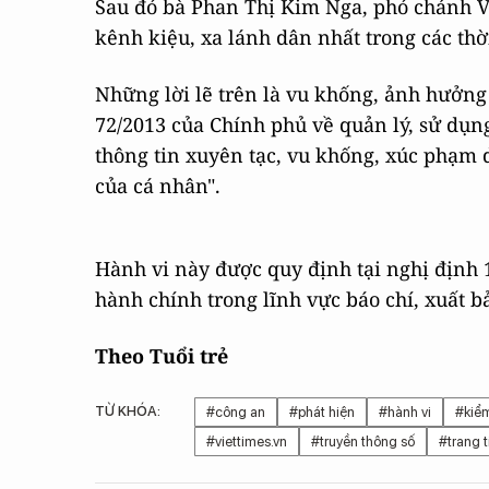
Sau đó bà Phan Thị Kim Nga, phó chánh V
kênh kiệu, xa lánh dân nhất trong các thờ
Những lời lẽ trên là vu khống, ảnh hưởng
72/2013 của Chính phủ về quản lý, sử dụng
thông tin xuyên tạc, vu khống, xúc phạm 
của cá nhân".
Hành vi này được quy định tại nghị định
hành chính trong lĩnh vực báo chí, xuất b
Theo Tuổi trẻ
TỪ KHÓA:
#công an
#phát hiện
#hành vi
#kiểm
#viettimes.vn
#truyền thông số
#trang t