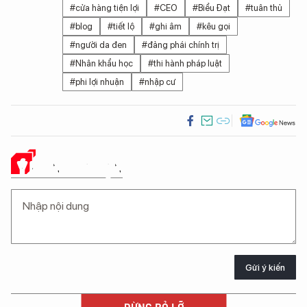
#cửa hàng tiện lợi
#CEO
#Biểu Đạt
#tuân thủ
#blog
#tiết lộ
#ghi âm
#kêu gọi
#người da đen
#đảng phái chính trị
#Nhân khẩu học
#thi hành pháp luật
#phi lợi nhuận
#nhập cư
Ý KIẾN CỦA BẠN
Gửi ý kiến