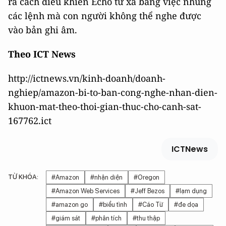
ra cách điều khiển Echo từ xa bằng việc nhúng
các lệnh mà con người không thể nghe được
vào bản ghi âm.
Theo ICT News
http://ictnews.vn/kinh-doanh/doanh-
nghiep/amazon-bi-to-ban-cong-nghe-nhan-dien-
khuon-mat-theo-thoi-gian-thuc-cho-canh-sat-
167762.ict
ICTNews
TỪ KHÓA:
#Amazon
#nhận diện
#Oregon
#Amazon Web Services
#Jeff Bezos
#lạm dụng
#amazon go
#biểu tình
#Cáo Từ
#đe dọa
#giám sát
#phân tích
#thu thập