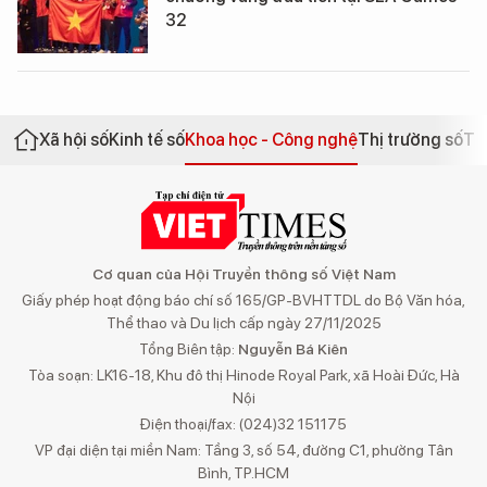
32
Xã hội số
Kinh tế số
Khoa học - Công nghệ
Thị trường số
Th
Cơ quan của Hội Truyền thông số Việt Nam
Giấy phép hoạt động báo chí số 165/GP-BVHTTDL do Bộ Văn hóa,
Thể thao và Du lịch cấp ngày 27/11/2025
Tổng Biên tập:
Nguyễn Bá Kiên
Tòa soạn: LK16-18, Khu đô thị Hinode Royal Park, xã Hoài Đức, Hà
Nội
Điện thoại/fax: (024)32 151175
VP đại diện tại miền Nam: Tầng 3, số 54, đường C1, phường Tân
Bình, TP.HCM