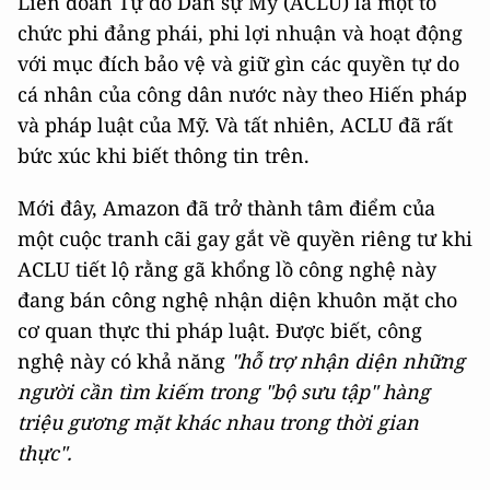
Liên đoàn Tự do Dân sự Mỹ (ACLU) là một tổ
chức phi đảng phái, phi lợi nhuận và hoạt động
với mục đích bảo vệ và giữ gìn các quyền tự do
cá nhân của công dân nước này theo Hiến pháp
và pháp luật của Mỹ. Và tất nhiên, ACLU đã rất
bức xúc khi biết thông tin trên.
Mới đây, Amazon đã trở thành tâm điểm của
một cuộc tranh cãi gay gắt về quyền riêng tư khi
ACLU tiết lộ rằng gã khổng lồ công nghệ này
đang bán công nghệ nhận diện khuôn mặt cho
cơ quan thực thi pháp luật. Được biết, công
nghệ này có khả năng
"hỗ trợ nhận diện những
người cần tìm kiếm trong "bộ sưu tập" hàng
triệu gương mặt khác nhau trong thời gian
thực".