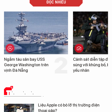
ĐỌC NHIỀU
Ngắm tàu sân bay USS
Cảnh sát diễn tập đấ
George Washington trên
súng với khủng bố, bả
vịnh Đà Nẵng
yếu nhân
TIN CÔNG NGHỆ
Liệu Apple có bỏ lỡ thị trường điện
thoại gập?