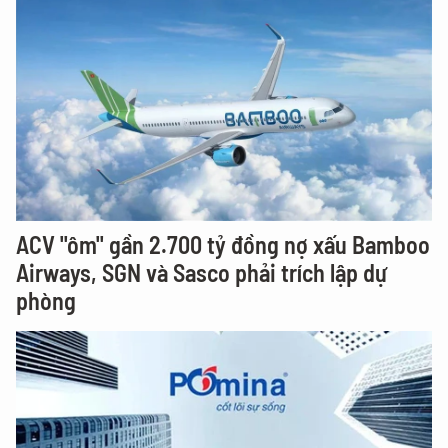
ACV "ôm" gần 2.700 tỷ đồng nợ xấu Bamboo
Airways, SGN và Sasco phải trích lập dự
phòng