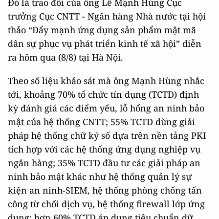
Đó là trao đổi của ông Lê Mạnh Hùng Cục
trưởng Cục CNTT - Ngân hàng Nhà nước tại hội
thảo “Đẩy mạnh ứng dụng sản phẩm mật mã
dân sự phục vụ phát triển kinh tế xã hội” diễn
ra hôm qua (8/8) tại Hà Nội.
Theo số liệu khảo sát mà ông Mạnh Hùng nhắc
tới, khoảng 70% tổ chức tín dụng (TCTD) định
kỳ đánh giá các điểm yếu, lỗ hổng an ninh bảo
mật của hệ thống CNTT; 55% TCTD dùng giải
pháp hệ thống chữ ký số dựa trên nền tảng PKI
tích hợp với các hệ thống ứng dụng nghiệp vụ
ngân hàng; 35% TCTD đầu tư các giải pháp an
ninh bảo mật khác như hệ thống quản lý sự
kiện an ninh-SIEM, hệ thống phòng chống tấn
công từ chối dịch vụ, hệ thống firewall lớp ứng
dụng; hơn 60% TCTD áp dụng tiêu chuẩn dữ