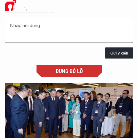
Ý KIẾN CỦA BẠN
Gửi ý kiến
ĐỪNG BỎ LỠ