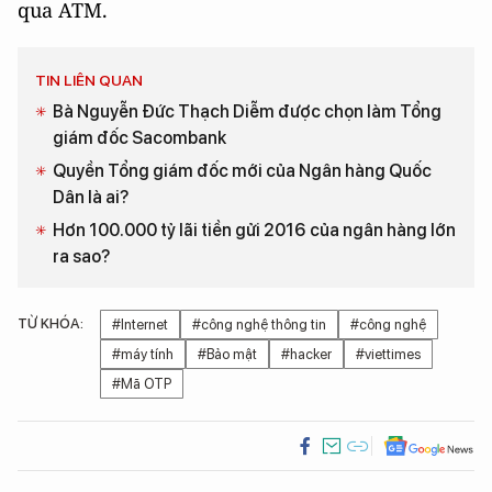
qua ATM.
TIN LIÊN QUAN
Bà Nguyễn Đức Thạch Diễm được chọn làm Tổng
giám đốc Sacombank
Quyền Tổng giám đốc mới của Ngân hàng Quốc
Dân là ai?
Hơn 100.000 tỷ lãi tiền gửi 2016 của ngân hàng lớn
ra sao?
TỪ KHÓA:
#Internet
#công nghệ thông tin
#công nghệ
#máy tính
#Bảo mật
#hacker
#viettimes
#Mã OTP