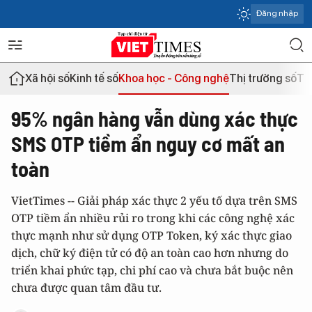
Đăng nhập
Xã hội số
Kinh tế số
Khoa học - Công nghệ
Thị trường số
Th
95% ngân hàng vẫn dùng xác thực
SMS OTP tiềm ẩn nguy cơ mất an
toàn
VietTimes -- Giải pháp xác thực 2 yếu tố dựa trên SMS
OTP tiềm ẩn nhiều rủi ro trong khi các công nghệ xác
thực mạnh như sử dụng OTP Token, ký xác thực giao
dịch, chữ ký điện tử có độ an toàn cao hơn nhưng do
triển khai phức tạp, chi phí cao và chưa bắt buộc nên
chưa được quan tâm đầu tư.