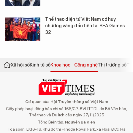
Thể thao điện tử Việt Nam có huy
chương vàng đầu tiên tại SEA Games
32
Xã hội số
Kinh tế số
Khoa học - Công nghệ
Thị trường số
Th
Cơ quan của Hội Truyền thông số Việt Nam
Giấy phép hoạt động báo chí số 165/GP-BVHTTDL do Bộ Văn hóa,
Thể thao và Du lịch cấp ngày 27/11/2025
Tổng Biên tập:
Nguyễn Bá Kiên
Tòa soạn: LK16-18, Khu đô thị Hinode Royal Park, xã Hoài Đức, Hà