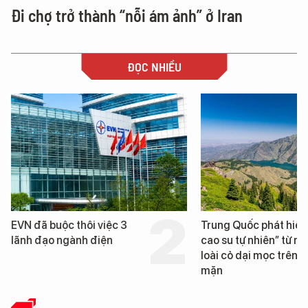
Đi chợ trở thành “nỗi ám ảnh” ở Iran
ĐỌC NHIỀU
Trung Quốc phát hiện “mỏ
Loạt dự án bất động 
cao su tự nhiên” từ một
Đà Nẵng sắp bị kiểm t
loài cỏ dại mọc trên đất
mặn