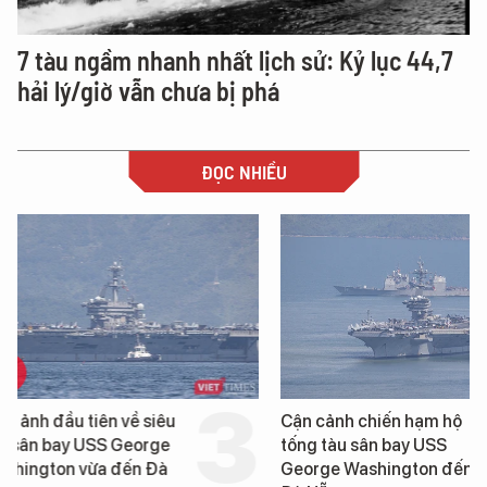
7 tàu ngầm nhanh nhất lịch sử: Kỷ lục 44,7
hải lý/giờ vẫn chưa bị phá
ĐỌC NHIỀU
Cận cảnh chiến hạm hộ
Loạt dự án bất động 
tống tàu sân bay USS
Đà Nẵng sắp bị kiểm t
George Washington đến