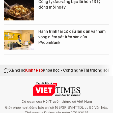
Công ty đào vàng bạc lãi hơn 13 tỷ
đồng mỗi ngày
Hành trình tái cơ cấu lận đận và tham
vọng niêm yết trên sàn của
PVcomBank
Xã hội số
Kinh tế số
Khoa học - Công nghệ
Thị trường số
Th
Cơ quan của Hội Truyền thông số Việt Nam
Giấy phép hoạt động báo chí số 165/GP-BVHTTDL do Bộ Văn hóa,
Thể thao và Du lịch cấp ngày 27/11/2025