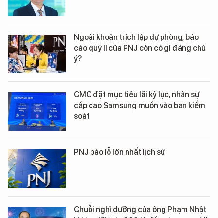
Ngoài khoản trích lập dự phòng, báo
cáo quý II của PNJ còn có gì đáng chú
ý?
CMC đặt mục tiêu lãi kỷ lục, nhân sự
cấp cao Samsung muốn vào ban kiểm
soát
PNJ báo lỗ lớn nhất lịch sử
Chuỗi nghỉ dưỡng của ông Phạm Nhật