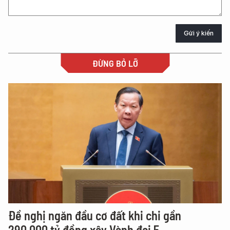
Gửi ý kiến
ĐỪNG BỎ LỠ
Đề nghị ngăn đầu cơ đất khi chi gần
290.000 tỷ đồng xây Vành đai 5