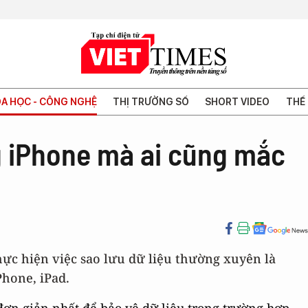
A HỌC - CÔNG NGHỆ
THỊ TRƯỜNG SỐ
SHORT VIDEO
THẾ 
g iPhone mà ai cũng mắc
ực hiện việc sao lưu dữ liệu thường xuyên là
hone, iPad.