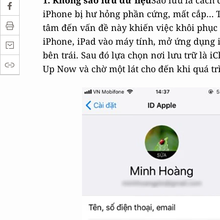
1. Không sao lưu dữ liệu
Sao lưu là cách
iPhone bị hư hỏng phần cứng, mất cắp… 
tâm đến vấn đề này khiến việc khôi phục
iPhone, iPad vào máy tính, mở ứng dụng i
bên trái. Sau đó lựa chọn nơi lưu trữ là 
Up Now và chờ một lát cho đến khi quá tr