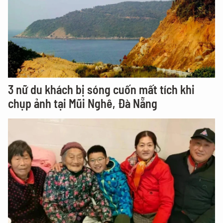
3 nữ du khách bị sóng cuốn mất tích khi
chụp ảnh tại Mũi Nghê, Đà Nẵng