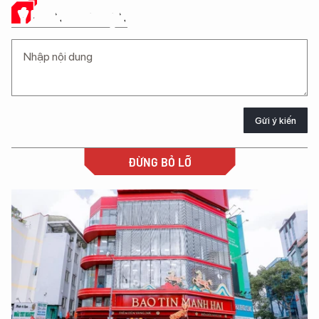
Ý KIẾN CỦA BẠN
Gửi ý kiến
ĐỪNG BỎ LỠ