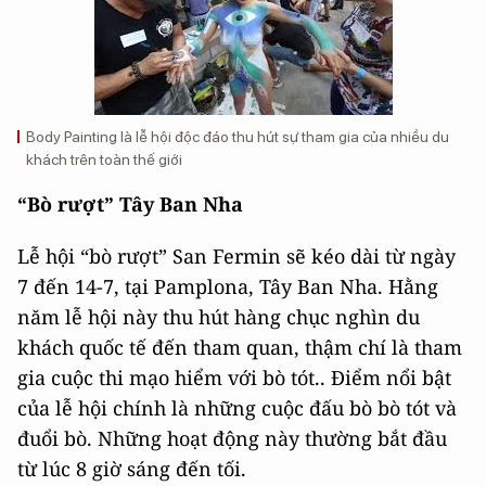
Body Painting là lễ hội độc đáo thu hút sự tham gia của nhiều du
khách trên toàn thế giới
“Bò rượt” Tây Ban Nha
Lễ hội “bò rượt” San Fermin sẽ kéo dài từ ngày
7 đến 14-7, tại Pamplona, Tây Ban Nha. Hằng
năm lễ hội này thu hút hàng chục nghìn du
khách quốc tế đến tham quan, thậm chí là tham
gia cuộc thi mạo hiểm với bò tót.. Điểm nổi bật
của lễ hội chính là những cuộc đấu bò bò tót và
đuổi bò. Những hoạt động này thường bắt đầu
từ lúc 8 giờ sáng đến tối.