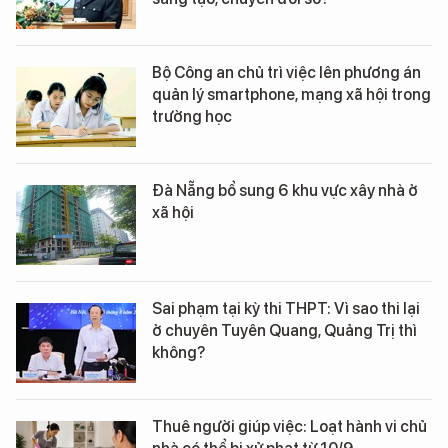
Bộ Công an chủ trì việc lên phương án
quản lý smartphone, mạng xã hội trong
trường học
Đà Nẵng bổ sung 6 khu vực xây nhà ở
xã hội
Sai phạm tại kỳ thi THPT: Vì sao thi lại
ở chuyên Tuyên Quang, Quảng Trị thì
không?
Thuê người giúp việc: Loạt hành vi chủ