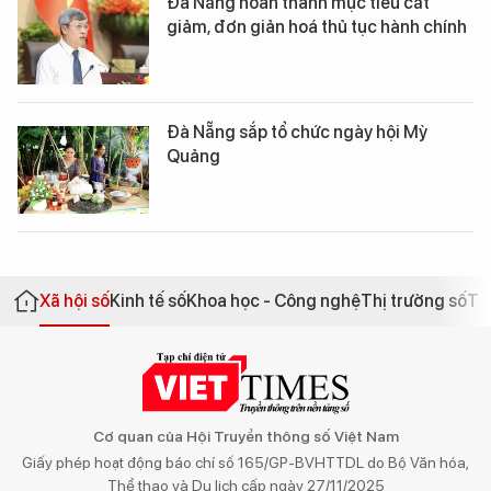
Đà Nẵng hoàn thành mục tiêu cắt
giảm, đơn giản hoá thủ tục hành chính
Đà Nẵng sắp tổ chức ngày hội Mỳ
Quảng
Xã hội số
Kinh tế số
Khoa học - Công nghệ
Thị trường số
Th
Cơ quan của Hội Truyền thông số Việt Nam
Giấy phép hoạt động báo chí số 165/GP-BVHTTDL do Bộ Văn hóa,
Thể thao và Du lịch cấp ngày 27/11/2025