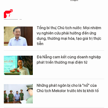
XÃ HỘI
Tổng bí thư, Chủ tịch nước: Mọi nhiệm
vụ nghiên cứu phải hướng đến ứng
dụng, thương mại hóa, tạo giá trị thực
tiễn
Đà Nẵng cam kết cùng doanh nghiệp
phát triển thương mại điện tử
Những phát ngôn bị cho là "nổ" của
Chủ tịch Mekolor trước khi bị khởi tố