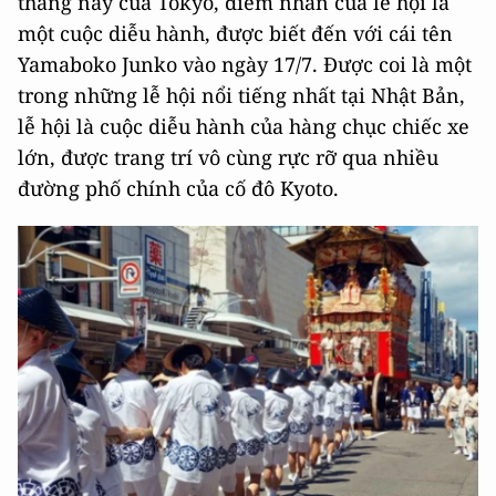
tháng này của Tokyo, điểm nhấn của lễ hội là
một cuộc diễu hành, được biết đến với cái tên
Yamaboko Junko vào ngày 17/7. Được coi là một
trong những lễ hội nổi tiếng nhất tại Nhật Bản,
lễ hội là cuộc diễu hành của hàng chục chiếc xe
lớn, được trang trí vô cùng rực rỡ qua nhiều
đường phố chính của cố đô Kyoto.