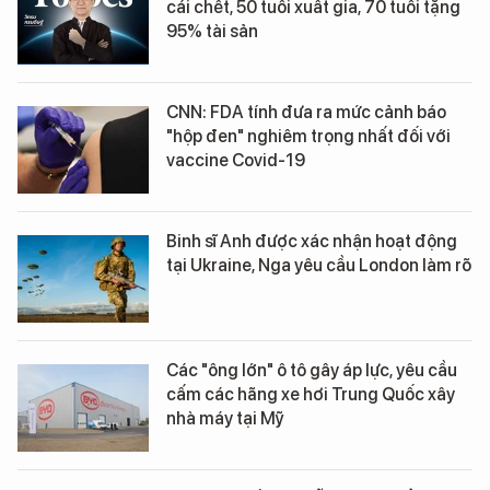
cái chết, 50 tuổi xuất gia, 70 tuổi tặng
95% tài sản
CNN: FDA tính đưa ra mức cảnh báo
"hộp đen" nghiêm trọng nhất đối với
vaccine Covid-19
Binh sĩ Anh được xác nhận hoạt động
tại Ukraine, Nga yêu cầu London làm rõ
Các "ông lớn" ô tô gây áp lực, yêu cầu
cấm các hãng xe hơi Trung Quốc xây
nhà máy tại Mỹ