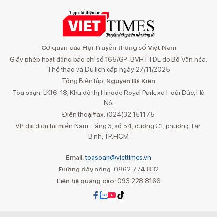
Cơ quan của Hội Truyền thông số Việt Nam
Giấy phép hoạt động báo chí số 165/GP-BVHTTDL do Bộ Văn hóa,
Thể thao và Du lịch cấp ngày 27/11/2025
Tổng Biên tập:
Nguyễn Bá Kiên
Tòa soạn: LK16-18, Khu đô thị Hinode Royal Park, xã Hoài Đức, Hà
Nội
Điện thoại/fax: (024)32 151175
VP đại diện tại miền Nam: Tầng 3, số 54, đường C1, phường Tân
Bình, TP.HCM
Email:
toasoan@viettimes.vn
Đường dây nóng:
0862 774 832
Liên hệ quảng cáo:
093 228 8166