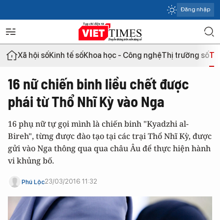
Đăng nhập
Xã hội số
Kinh tế số
Khoa học - Công nghệ
Thị trường số
Th
16 nữ chiến binh liều chết được
phái từ Thổ Nhĩ Kỳ vào Nga
16 phụ nữ tự gọi mình là chiến binh "Kyadzhi al-
Bireh", từng được đào tạo tại các trại Thổ Nhĩ Kỳ, được
gửi vào Nga thông qua qua châu Âu để thực hiện hành
vi khủng bố.
23/03/2016 11:32
Phú Lộc