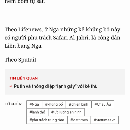
ném bom tự sát.
Theo Lifenews, ở Nga những kẻ khủng bố này
có người phụ trách Safari Al-Jabri, là công dân
Liên bang Nga.
Theo Sputnit
TIN LIÊN QUAN
Putin và thông điệp “lạnh gáy” với kẻ thù
TỪ KHÓA:
#Nga
#khủng bố
#chiến binh
#Châu Âu
#lãnh thổ
#lực lượng an ninh
#phụ trách trung tâm
#viettimes
#viettimes.vn