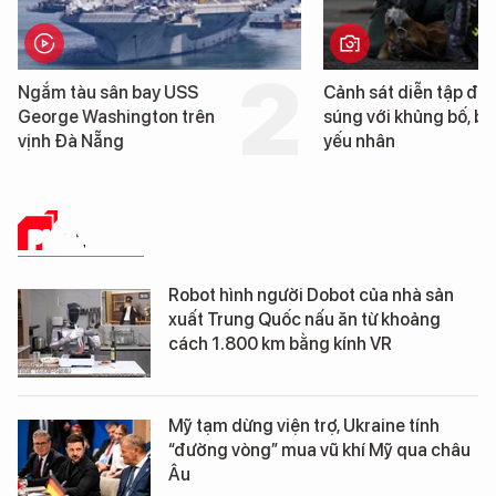
Ngắm tàu sân bay USS
Cảnh sát diễn tập đấ
George Washington trên
súng với khủng bố, bả
vịnh Đà Nẵng
yếu nhân
PHÂN TÍCH
Robot hình người Dobot của nhà sản
xuất Trung Quốc nấu ăn từ khoảng
cách 1.800 km bằng kính VR
Mỹ tạm dừng viện trợ, Ukraine tính
“đường vòng” mua vũ khí Mỹ qua châu
Âu