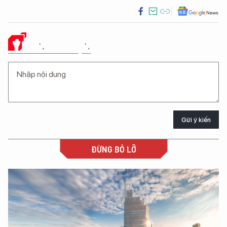
Ý KIẾN CỦA BẠN
Gửi ý kiến
ĐỪNG BỎ LỠ