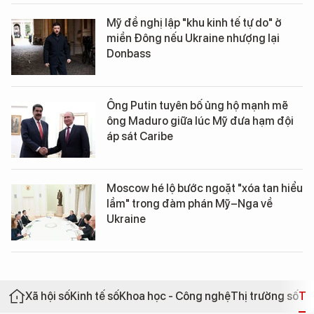
Mỹ đề nghị lập "khu kinh tế tự do" ở
miền Đông nếu Ukraine nhượng lại
Donbass
Ông Putin tuyên bố ủng hộ mạnh mẽ
ông Maduro giữa lúc Mỹ đưa hạm đội
áp sát Caribe
Moscow hé lộ bước ngoặt "xóa tan hiểu
lầm" trong đàm phán Mỹ–Nga về
Ukraine
Xã hội số
Kinh tế số
Khoa học - Công nghệ
Thị trường số
Th