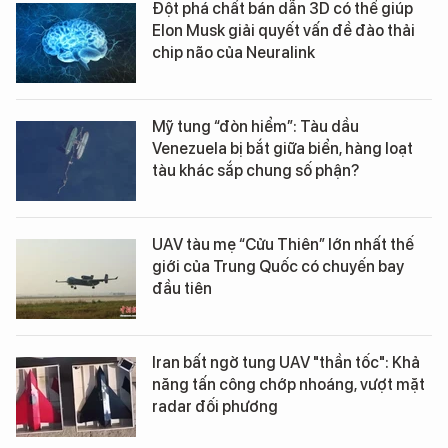
Đột phá chất bán dẫn 3D có thể giúp
Elon Musk giải quyết vấn đề đào thải
chip não của Neuralink
Mỹ tung “đòn hiểm”: Tàu dầu
Venezuela bị bắt giữa biển, hàng loạt
tàu khác sắp chung số phận?
UAV tàu mẹ “Cửu Thiên” lớn nhất thế
giới của Trung Quốc có chuyến bay
đầu tiên
Iran bất ngờ tung UAV "thần tốc": Khả
năng tấn công chớp nhoáng, vượt mặt
radar đối phương