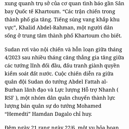
xung quanh trụ sở của cơ quan tình báo gần Sân
bay Quốc tế Khartoum. “Các trận chiến trong
thành phố gia tăng. Tiếng súng vang khắp khu
vực”, Khalid Abdel-Rahman, một người dân
sống ở trung tâm thành phố Khartoum cho biết.
Sudan rơi vào nội chiến và hỗn loạn giữa tháng
4/2023 sau nhiều tháng căng thẳng gia tăng giữa
các tướng lĩnh đối đầu, đấu tranh giành quyền
kiểm soát đất nước. Cuộc chiến diễn ra giữa
quân đội Sudan do tướng Abdel Fattah al-
Burhan lãnh đạo và Lực lượng Hỗ trợ Nhanh (
RSF ), một nhóm dân quân chuyển thành lực
lượng bán quân sự do tướng Mohamed
“Hemedti” Hamdan Dagalo chỉ huy.
Đêm ngày 21 rạng ngày 22/6, một vụ hỏa hoạn