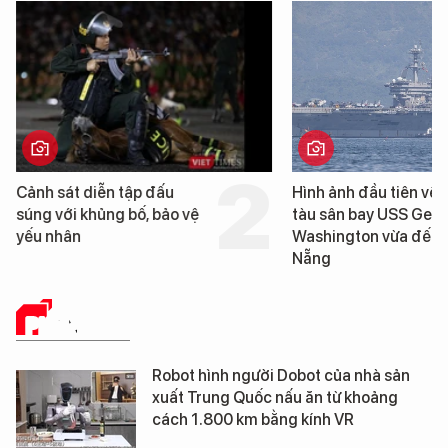
Hình ảnh đầu tiên về siêu
Đà Nẵng sẽ đầu tư h
tàu sân bay USS George
6.200 tỷ đồng xây d
Washington vừa đến Đà
Bến cảng Liên Chiểu 
Nẵng
đoạn 2
PHÂN TÍCH
Robot hình người Dobot của nhà sản
xuất Trung Quốc nấu ăn từ khoảng
cách 1.800 km bằng kính VR