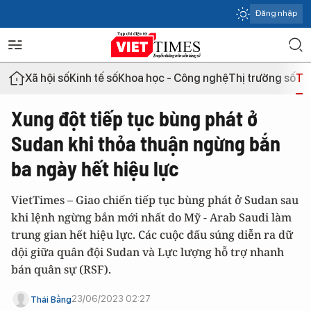
Đăng nhập
Xã hội số
Kinh tế số
Khoa học - Công nghệ
Thị trường số
Th
Xung đột tiếp tục bùng phát ở
Sudan khi thỏa thuận ngừng bắn
ba ngày hết hiệu lực
VietTimes – Giao chiến tiếp tục bùng phát ở Sudan sau
khi lệnh ngừng bắn mới nhất do Mỹ - Arab Saudi làm
trung gian hết hiệu lực. Các cuộc đấu súng diễn ra dữ
dội giữa quân đội Sudan và Lực lượng hỗ trợ nhanh
bán quân sự (RSF).
23/06/2023 02:27
Thái Bằng