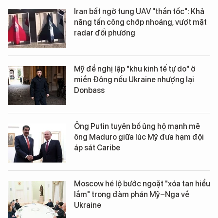
Iran bất ngờ tung UAV "thần tốc": Khả
năng tấn công chớp nhoáng, vượt mặt
radar đối phương
Mỹ đề nghị lập "khu kinh tế tự do" ở
miền Đông nếu Ukraine nhượng lại
Donbass
Ông Putin tuyên bố ủng hộ mạnh mẽ
ông Maduro giữa lúc Mỹ đưa hạm đội
áp sát Caribe
Moscow hé lộ bước ngoặt "xóa tan hiểu
lầm" trong đàm phán Mỹ–Nga về
Ukraine