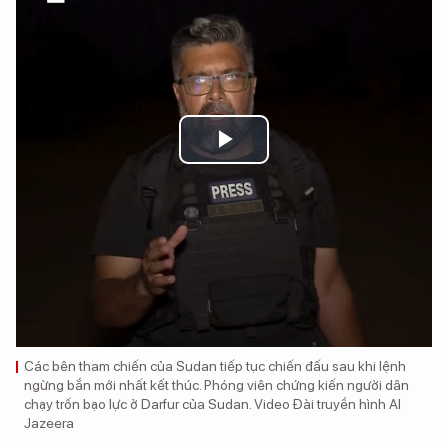
Play
Video
Các bên tham chiến của Sudan tiếp tục chiến đấu sau khi lệnh
ngừng bắn mới nhất kết thúc. Phóng viên chứng kiến ​​người dân
chạy trốn bạo lực ở Darfur của Sudan. Video Đài truyền hình Al
Jazeera