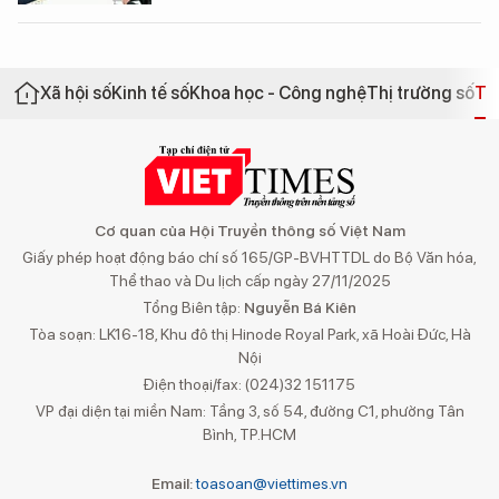
Xã hội số
Kinh tế số
Khoa học - Công nghệ
Thị trường số
Th
Cơ quan của Hội Truyền thông số Việt Nam
Giấy phép hoạt động báo chí số 165/GP-BVHTTDL do Bộ Văn hóa,
Thể thao và Du lịch cấp ngày 27/11/2025
Tổng Biên tập:
Nguyễn Bá Kiên
Tòa soạn: LK16-18, Khu đô thị Hinode Royal Park, xã Hoài Đức, Hà
Nội
Điện thoại/fax: (024)32 151175
VP đại diện tại miền Nam: Tầng 3, số 54, đường C1, phường Tân
Bình, TP.HCM
Email:
toasoan@viettimes.vn