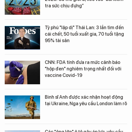
tra sức chịu đựng”
Tỷ phú "lập dị" Thái Lan: 3 lần tìm đến
cái chết, 50 tuổi xuất gia, 70 tuổi tặng
95% tài sản
CNN: FDA tính đưa ra mức cảnh báo
"hộp đen" nghiêm trọng nhất đối với
vaccine Covid-19
Binh sĩ Anh được xác nhận hoạt động
tại Ukraine, Nga yêu cầu London làm rõ
Các "ông lớn" ô tô gây áp lực, yêu cầu