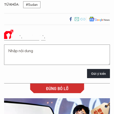
TỪ KHÓA:
#Sudan
Ý KIẾN CỦA BẠN
Gửi ý kiến
ĐỪNG BỎ LỠ