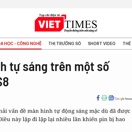
A HỌC - CÔNG NGHỆ
THỊ TRƯỜNG SỐ
SHORT VIDEO
THẾ 
nh tự sáng trên một số
S8
phải vấn đề màn hình tự động sáng mặc dù đã được
ều này lặp đi lặp lại nhiều lần khiến pin bị hao