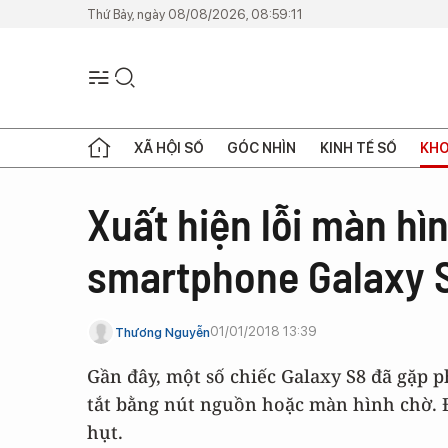
Thứ Bảy, ngày 08/08/2026, 08:59:11
XÃ HỘI SỐ
GÓC NHÌN
KINH TẾ SỐ
KHO
Xuất hiện lỗi màn hì
smartphone Galaxy 
01/01/2018 13:39
Thương Nguyễn
Gần đây, một số chiếc Galaxy S8 đã gặp 
tắt bằng nút nguồn hoặc màn hình chờ. Đi
hụt.