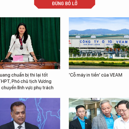
ĐỪNG BỎ LỠ
ang chuẩn bị thi lại tốt
'Cỗ máy in tiền' của VEAM
THPT, Phó chủ tịch Vương
chuyển lĩnh vực phụ trách