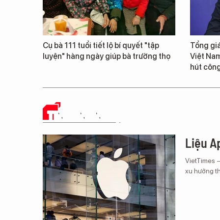
Cụ bà 111 tuổi tiết lộ bí quyết "tập
Tổng giá
luyện" hàng ngày giúp bà trường thọ
Việt Nam
hút công
TIN CÔNG NGHỆ
Liệu Ap
VietTimes 
xu hướng th