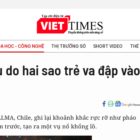
A HỌC - CÔNG NGHỆ
THỊ TRƯỜNG SỐ
SHORT VIDEO
THẾ 
ụ do hai sao trẻ va đập và
ALMA, Chile, ghi lại khoảnh khắc rực rỡ như pháo
m trước, tạo ra một vụ nổ khổng lồ.