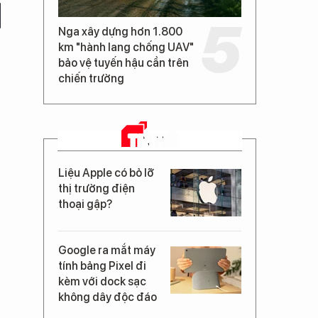
Nga xây dựng hơn 1.800
km "hành lang chống UAV"
bảo vệ tuyến hậu cần trên
chiến trường
TIN MỚI
Liệu Apple có bỏ lỡ
thị trường điện
thoại gập?
Google ra mắt máy
tính bảng Pixel đi
kèm với dock sạc
không dây độc đáo