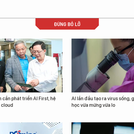
ĐỪNG BỎ LỠ
 cần phát triển AI First, hệ
AI lần đầu tạo ra virus sống, 
i cloud
học vừa mừng vừa lo