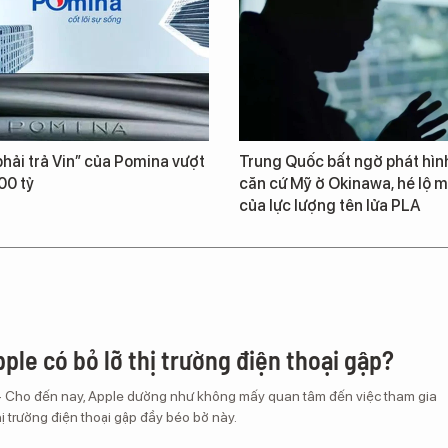
hải trả Vin” của Pomina vượt
Trung Quốc bất ngờ phát hìn
00 tỷ
căn cứ Mỹ ở Okinawa, hé lộ m
của lực lượng tên lửa PLA
ple có bỏ lỡ thị trường điện thoại gập?
– Cho đến nay, Apple dường như không mấy quan tâm đến việc tham gia
ị trường điện thoại gập đầy béo bở này.