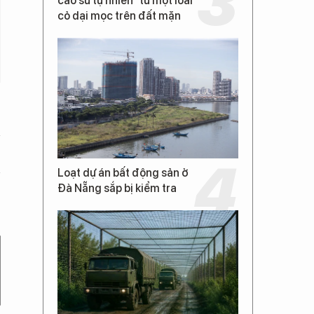
cao su tự nhiên” từ một loài
cỏ dại mọc trên đất mặn
Loạt dự án bất động sản ở
Đà Nẵng sắp bị kiểm tra