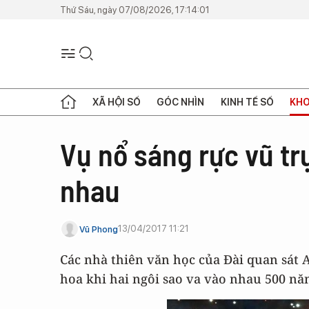
Thứ Sáu, ngày 07/08/2026, 17:14:01
XÃ HỘI SỐ
GÓC NHÌN
KINH TẾ SỐ
KHO
Vụ nổ sáng rực vũ tr
nhau
13/04/2017 11:21
Vũ Phong
Các nhà thiên văn học của Đài quan sát 
hoa khi hai ngôi sao va vào nhau 500 nă