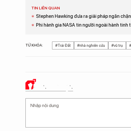
TIN LIÊN QUAN
Stephen Hawking đưa ra giải pháp ngăn chặn t
Phi hành gia NASA tin người ngoài hành tinh 
TỪ KHÓA:
#Trái Đất
#nhà nghiên cứu
#vũ trụ
Ý KIẾN CỦA BẠN