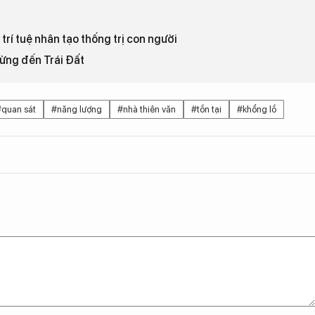
rí tuệ nhân tạo thống trị con người
từng đến Trái Đất
#quan sát
#năng lượng
#nhà thiên văn
#tồn tại
#khổng lồ