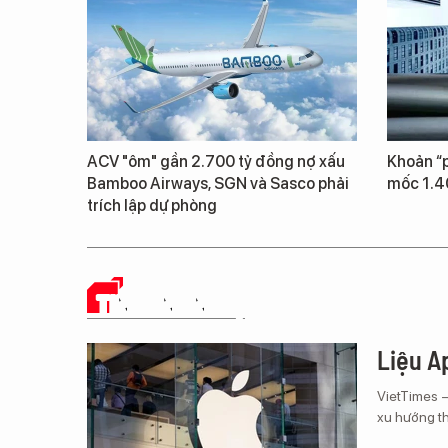
ACV "ôm" gần 2.700 tỷ đồng nợ xấu
Khoản “p
Bamboo Airways, SGN và Sasco phải
mốc 1.4
trích lập dự phòng
TIN CÔNG NGHỆ
Liệu Ap
VietTimes 
xu hướng th