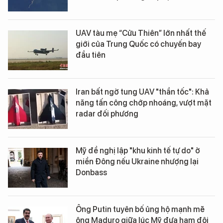
UAV tàu mẹ “Cửu Thiên” lớn nhất thế
giới của Trung Quốc có chuyến bay
đầu tiên
Iran bất ngờ tung UAV "thần tốc": Khả
năng tấn công chớp nhoáng, vượt mặt
radar đối phương
Mỹ đề nghị lập "khu kinh tế tự do" ở
miền Đông nếu Ukraine nhượng lại
Donbass
Ông Putin tuyên bố ủng hộ mạnh mẽ
ông Maduro giữa lúc Mỹ đưa hạm đội