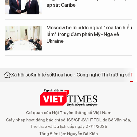
áp sát Caribe
Moscow hé lộ bước ngoặt "xóa tan hiểu
lầm" trong đàm phán Mỹ–Nga về
Ukraine
Xã hội số
Kinh tế số
Khoa học - Công nghệ
Thị trường số
Th
Cơ quan của Hội Truyền thông số Việt Nam
Giấy phép hoạt động báo chí số 165/GP-BVHTTDL do Bộ Văn hóa,
Thể thao và Du lịch cấp ngày 27/11/2025
Tổng Biên tập:
Nguyễn Bá Kiên