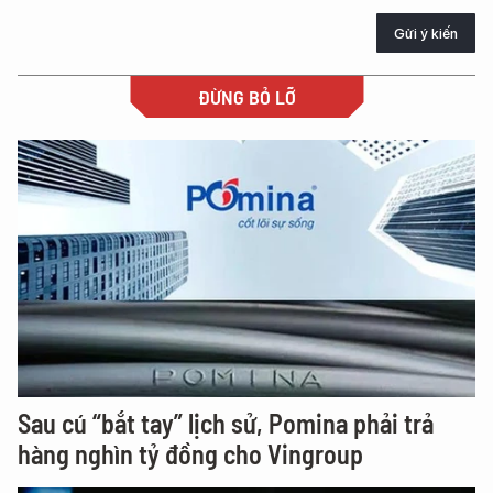
Gửi ý kiến
ĐỪNG BỎ LỠ
Sau cú “bắt tay” lịch sử, Pomina phải trả
hàng nghìn tỷ đồng cho Vingroup