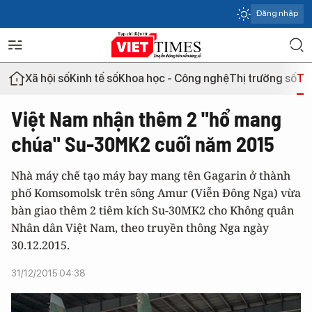
Đăng nhập
Xã hội số
Kinh tế số
Khoa học - Công nghệ
Thị trường số
Th
Việt Nam nhận thêm 2 "hổ mang
chúa" Su-30MK2 cuối năm 2015
Nhà máy chế tạo máy bay mang tên Gagarin ở thành
phố Komsomolsk trên sông Amur (Viễn Đông Nga) vừa
bàn giao thêm 2 tiêm kích Su-30MK2 cho Không quân
Nhân dân Việt Nam, theo truyền thông Nga ngày
30.12.2015.
31/12/2015 04:38