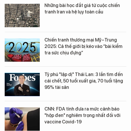
Những bài học đắt giá từ cuộc chiến
tranh Iran và hệ lụy toàn cầu
Chiến tranh thương mại Mỹ–Trung
2025: Cả thế giới bị kéo vào “bài kiểm
tra sức chịu đựng”
Tỷ phú "lập dị" Thái Lan: 3 lần tìm đến
cái chết, 50 tuổi xuất gia, 70 tuổi tặng
95% tài sản
CNN: FDA tính đưa ra mức cảnh báo
"hộp đen" nghiêm trọng nhất đối với
vaccine Covid-19