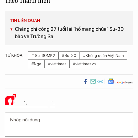
Theo Thanh niên
TIN LIÊN QUAN
Chàng phi công 27 tuổi lái “hổ mang chúa” Su-30
bảo vệ Trường Sa
TỪ KHÓA:
# Su-30MK2
#Su-30
#Không quân Việt Nam
#Nga
#viettimes
#viettimes.vn
Ý KIẾN CỦA BẠN