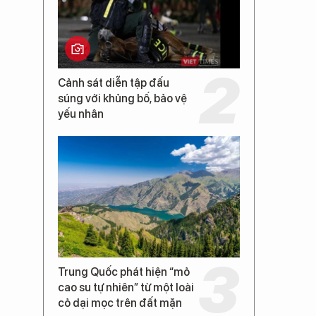
Cảnh sát diễn tập đấu
súng với khủng bố, bảo vệ
yếu nhân
Trung Quốc phát hiện “mỏ
ể
cao su tự nhiên” từ một loài
cỏ dại mọc trên đất mặn