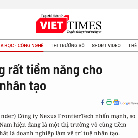
A HỌC - CÔNG NGHỆ
THỊ TRƯỜNG SỐ
SHORT VIDEO
THẾ 
ng rất tiềm năng cho
 nhân tạo
under) Công ty Nexus FrontierTech nhấn mạnh, so
 Nam hiện đang là một thị trường vô cùng tiềm
ất là doanh nghiệp làm về trí tuệ nhân tạo.