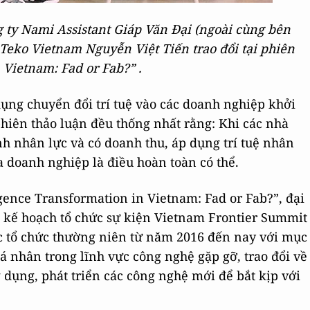
g ty Nami Assistant Giáp Văn Đại (ngoài cùng bên
Teko Vietnam Nguyễn Việt Tiến trao đổi tại phiên
 Vietnam: Fad or Fab?” .
dụng chuyển đổi trí tuệ vào các doanh nghiệp khởi
phiên thảo luận đều thống nhất rằng: Khi các nhà
h nhân lực và có doanh thu, áp dụng trí tuệ nhân
a doanh nghiệp là điều hoàn toàn có thể.
gence Transformation in Vietnam: Fad or Fab?”, đại
ố kế hoạch tổ chức sự kiện Vietnam Frontier Summit
ợc tổ chức thường niên từ năm 2016 đến nay với mục
á nhân trong lĩnh vực công nghệ gặp gỡ, trao đổi về
 dụng, phát triển các công nghệ mới để bắt kịp với