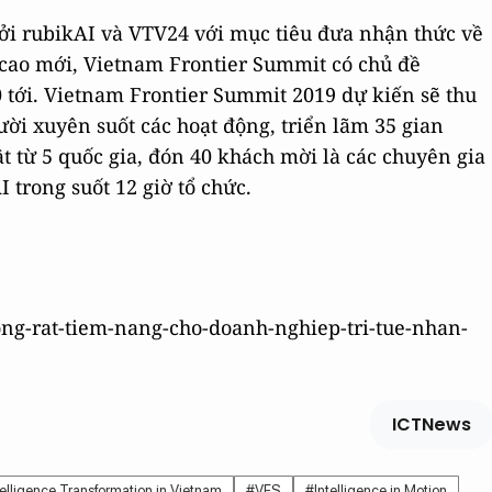
ởi rubikAI và VTV24 với mục tiêu đưa nhận thức về
m cao mới, Vietnam Frontier Summit có chủ đề
0 tới. Vietnam Frontier Summit 2019 dự kiến sẽ thu
ời xuyên suốt các hoạt động, triển lãm 35 gian
 từ 5 quốc gia, đón 40 khách mời là các chuyên gia
I trong suốt 12 giờ tổ chức.
ruong-rat-tiem-nang-cho-doanh-nghiep-tri-tue-nhan-
ICTNews
telligence Transformation in Vietnam
#VFS
#Intelligence in Motion