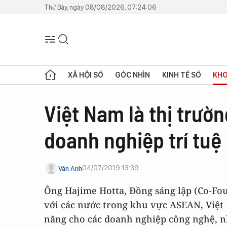
Thứ Bảy, ngày 08/08/2026, 07:24:06
XÃ HỘI SỐ
GÓC NHÌN
KINH TẾ SỐ
KHO
Việt Nam là thị trườ
doanh nghiệp trí tuệ
04/07/2019 13:39
Vân Anh
Ông Hajime Hotta, Đồng sáng lập (Co-Fo
với các nước trong khu vực ASEAN, Việt
năng cho các doanh nghiệp công nghệ, nh