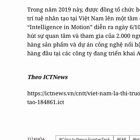
Trong năm 2019 này, được đồng tổ chức b
trí tuệ nhân tạo tại Việt Nam lên một tầ
“Intelligence in Motion” diễn ra ngày 6/1
hút sự quan tâm và tham gia của 2.000 ngư
hàng sản phẩm và dự án công nghệ nổi bật
hàng đầu tại các công ty đang triển khai A
Theo ICTNews
https://ictnews.vn/cntt/viet-nam-la-thi-t
tao-184861.ict
TỪ KHÓA:
#Công ty Nexus FrontierTech
#FAB
#In