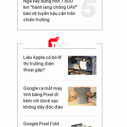
Nga xây dựng hơn 1.800
km "hành lang chống UAV"
bảo vệ tuyến hậu cần trên
chiến trường
TIN MỚI
Liệu Apple có bỏ lỡ
thị trường điện
thoại gập?
Google ra mắt máy
tính bảng Pixel đi
kèm với dock sạc
không dây độc đáo
Google Pixel Fold