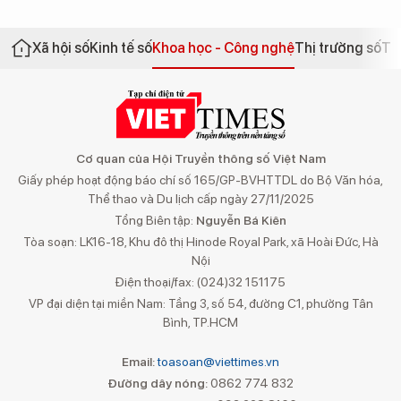
Xã hội số
Kinh tế số
Khoa học - Công nghệ
Thị trường số
Th
Cơ quan của Hội Truyền thông số Việt Nam
Giấy phép hoạt động báo chí số 165/GP-BVHTTDL do Bộ Văn hóa,
Thể thao và Du lịch cấp ngày 27/11/2025
Tổng Biên tập:
Nguyễn Bá Kiên
Tòa soạn: LK16-18, Khu đô thị Hinode Royal Park, xã Hoài Đức, Hà
Nội
Điện thoại/fax: (024)32 151175
VP đại diện tại miền Nam: Tầng 3, số 54, đường C1, phường Tân
Bình, TP.HCM
Email:
toasoan@viettimes.vn
Đường dây nóng:
0862 774 832