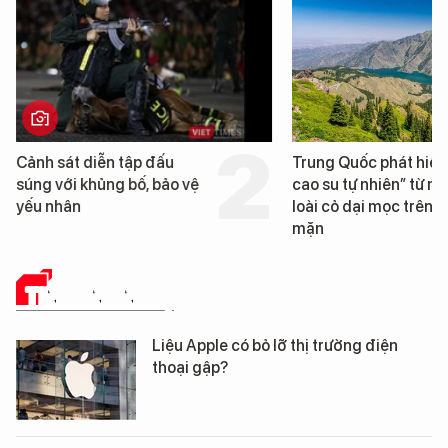
Trung Quốc phát hiện “mỏ
Loạt dự án bất động 
cao su tự nhiên” từ một
Đà Nẵng sắp bị kiểm t
loài cỏ dại mọc trên đất
mặn
TIN CÔNG NGHỆ
Liệu Apple có bỏ lỡ thị trường điện
thoại gập?