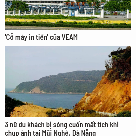
'Cỗ máy in tiền' của VEAM
3 nữ du khách bị sóng cuốn mất tích khi
chụp ảnh tại Mũi Nghê, Đà Nẵng