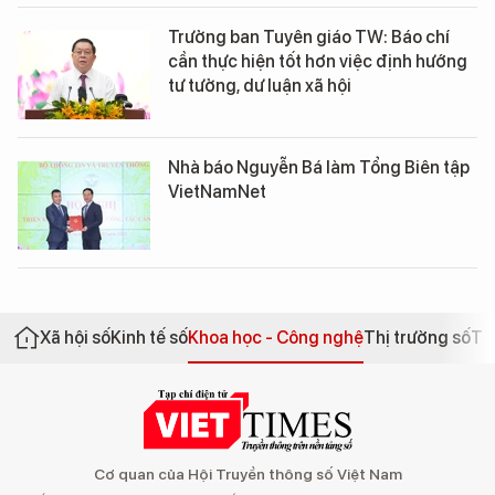
Trưởng ban Tuyên giáo TW: Báo chí
cần thực hiện tốt hơn việc định hướng
tư tưởng, dư luận xã hội
Nhà báo Nguyễn Bá làm Tổng Biên tập
VietNamNet
Xã hội số
Kinh tế số
Khoa học - Công nghệ
Thị trường số
Th
Cơ quan của Hội Truyền thông số Việt Nam