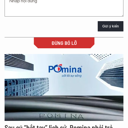
Gửi ý kiến
ĐỪNG BỎ LỠ
Sau cú “bắt tay” lịch sử, Pomina phải trả