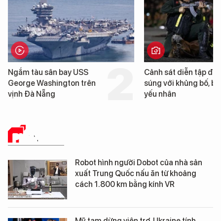
Cảnh sát diễn tập đấu
Cận cảnh chiến 
súng với khủng bố, bảo vệ
tống tàu sân bay
yếu nhân
George Washing
Đà Nẵng
PHÂN TÍCH
Robot hình người Dobot của nhà sản
xuất Trung Quốc nấu ăn từ khoảng
cách 1.800 km bằng kính VR
Mỹ tạm dừng viện trợ, Ukraine tính