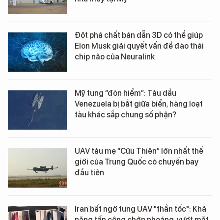
Đột phá chất bán dẫn 3D có thể giúp
Elon Musk giải quyết vấn đề đào thải
chip não của Neuralink
Mỹ tung “đòn hiểm”: Tàu dầu
Venezuela bị bắt giữa biển, hàng loạt
tàu khác sắp chung số phận?
UAV tàu mẹ “Cửu Thiên” lớn nhất thế
giới của Trung Quốc có chuyến bay
đầu tiên
Iran bất ngờ tung UAV "thần tốc": Khả
năng tấn công chớp nhoáng, vượt mặt