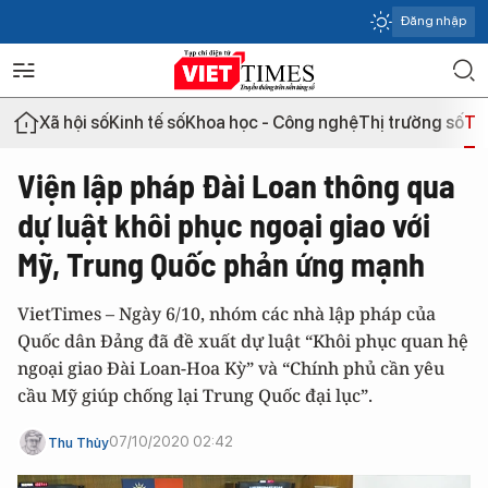
Đăng nhập
Xã hội số
Kinh tế số
Khoa học - Công nghệ
Thị trường số
Th
Viện lập pháp Đài Loan thông qua
dự luật khôi phục ngoại giao với
Mỹ, Trung Quốc phản ứng mạnh
VietTimes – Ngày 6/10, nhóm các nhà lập pháp của
Quốc dân Đảng đã đề xuất dự luật “Khôi phục quan hệ
ngoại giao Đài Loan-Hoa Kỳ” và “Chính phủ cần yêu
cầu Mỹ giúp chống lại Trung Quốc đại lục”.
07/10/2020 02:42
Thu Thủy