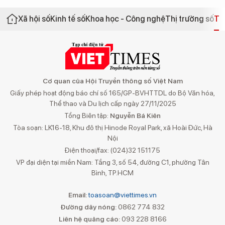
Xã hội số
Kinh tế số
Khoa học - Công nghệ
Thị trường số
Th
Cơ quan của Hội Truyền thông số Việt Nam
Giấy phép hoạt động báo chí số 165/GP-BVHTTDL do Bộ Văn hóa,
Thể thao và Du lịch cấp ngày 27/11/2025
Tổng Biên tập:
Nguyễn Bá Kiên
Tòa soạn: LK16-18, Khu đô thị Hinode Royal Park, xã Hoài Đức, Hà
Nội
Điện thoại/fax: (024)32 151175
VP đại diện tại miền Nam: Tầng 3, số 54, đường C1, phường Tân
Bình, TP.HCM
Email:
toasoan@viettimes.vn
Đường dây nóng:
0862 774 832
Liên hệ quảng cáo:
093 228 8166