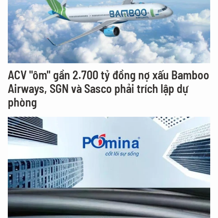
ACV "ôm" gần 2.700 tỷ đồng nợ xấu Bamboo
Airways, SGN và Sasco phải trích lập dự
phòng