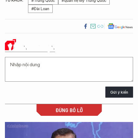
TỪ KHÓA:
#Trung Quốc
#quan hệ Mỹ Trung Quốc
#Đài Loan
Ý KIẾN CỦA BẠN
Gửi ý kiến
ĐỪNG BỎ LỠ