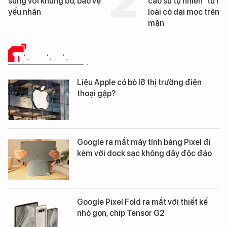
cao su tự nhiên” từ một
Đà Nẵng sắp
loài cỏ dại mọc trên đất
mặn
TIN CÔNG NGHỆ
Liệu Apple có bỏ lỡ thị trường điện
thoại gập?
Google ra mắt máy tính bảng Pixel đi
kèm với dock sạc không dây độc đáo
Google Pixel Fold ra mắt với thiết kế
nhỏ gọn, chip Tensor G2