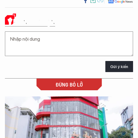
Ý KIẾN CỦA BẠN
Gửi ý kiến
ĐỪNG BỎ LỠ