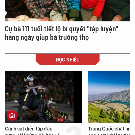
Cụ bà 111 tuổi tiết lộ bí quyết "tập luyện"
hàng ngày giúp bà trường thọ
ĐỌC NHIỀU
Trung Quốc phát hiện “mỏ
Loạt dự án 