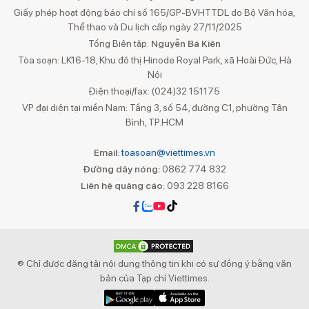
Giấy phép hoạt động báo chí số 165/GP-BVHTTDL do Bộ Văn hóa,
Thể thao và Du lịch cấp ngày 27/11/2025
Tổng Biên tập:
Nguyễn Bá Kiên
Tòa soạn: LK16-18, Khu đô thị Hinode Royal Park, xã Hoài Đức, Hà
Nội
Điện thoại/fax: (024)32 151175
VP đại diện tại miền Nam: Tầng 3, số 54, đường C1, phường Tân
Bình, TP.HCM
Email:
toasoan@viettimes.vn
Đường dây nóng:
0862 774 832
Liên hệ quảng cáo:
093 228 8166
® Chỉ được đăng tải nội dung thông tin khi có sự đồng ý bằng văn
bản của Tạp chí Viettimes.