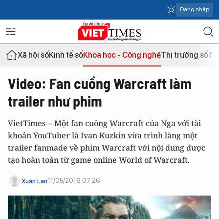
Đăng nhập
Xã hội số
Kinh tế số
Khoa học - Công nghệ
Thị trường số
Th
Video: Fan cuồng Warcraft làm
trailer như phim
VietTimes -- Một fan cuồng Warcraft của Nga với tài
khoản YouTuber là Ivan Kuzkin vừa trình làng một
trailer fanmade về phim Warcraft với nội dung được
tạo hoàn toàn từ game online World of Warcraft.
11/05/2016 07:26
Xuân Lan