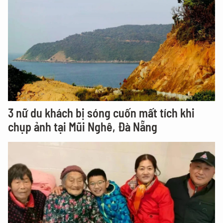
3 nữ du khách bị sóng cuốn mất tích khi
chụp ảnh tại Mũi Nghê, Đà Nẵng