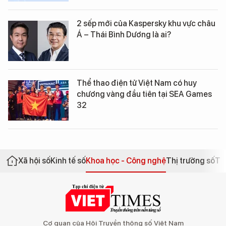
2 sếp mới của Kaspersky khu vực châu
Á – Thái Bình Dương là ai?
Thể thao điện tử Việt Nam có huy
chương vàng đầu tiên tại SEA Games
32
Xã hội số
Kinh tế số
Khoa học - Công nghệ
Thị trường số
Th
Cơ quan của Hội Truyền thông số Việt Nam